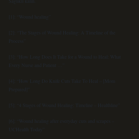
Sağlıklı kalın.
[1]: “Wound healing”
[2]: “The Stages of Wound Healing: A Timeline of the
Process”
[3]: “How Long Does It Take for a Wound to Heal: What
Every Nurse and Patient …”
[4]: “How Long Do Knife Cuts Take To Heal – [Mom
Prepared]”
[5]: “4 Stages of Wound Healing: Timeline – Healthline”
[6]: “Wound healing after everyday cuts and scrapes –
UCHealth Today”