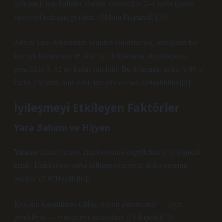
iyileşmek için haftalar alabilir. Genellikle 2–4 hafta içinde
yüzeysel iyileşme görülür. ([[Mom Prepared]][4])
Ancak yara dokusunun yeniden yapılanması, sertliğinin bir
kısmını kazanması ve skar (iz) dokusunun olgunlaşması
genellikle 3–12 ay kadar sürebilir. Bu dönemde doku % 80’e
kadar güçlenir, ama eski deri gibi olmaz. ([Healthline][5])
İyileşmeyi Etkileyen Faktörler
Yara Bakımı ve Hijyen
Yaranın temiz olması, enfeksiyonun engellenmesi iyileşmede
kritik. Enfeksiyon varsa inflamasyon uzar, doku onarımı
gecikir. ([UCHealth][6])
Kesenin kapatılması (dikiş, uygun pansuman) — eğer
gerekliyse — iyileşmeyi hızlandırır. ([Vikipedi][7])