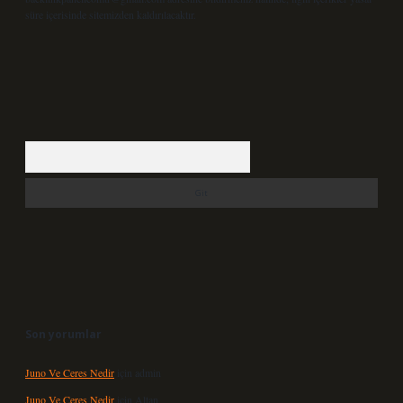
süre içerisinde sitemizden kaldırılacaktır.
Arama
Son yorumlar
Juno Ve Ceres Nedir
için
admin
Juno Ve Ceres Nedir
için
Altan