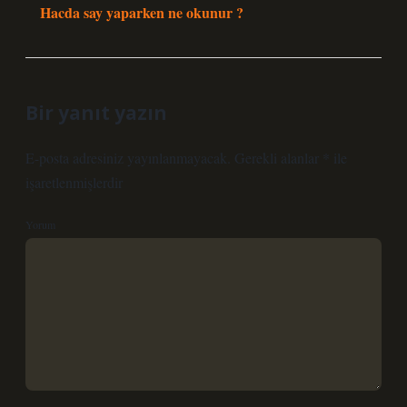
Hacda say yaparken ne okunur ?
Bir yanıt yazın
E-posta adresiniz yayınlanmayacak.
Gerekli alanlar
*
ile
işaretlenmişlerdir
Yorum