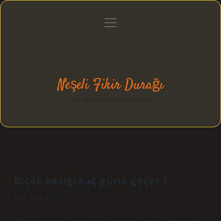
menüyü
Anasayfa
Gizlilik Politikası
Yasal Uyarı
aç
Hakkımızda
Neşeli Fikir Durağı
Hızlı hikayelerle gününü şenlendir!
Bıçak kesiği kaç güne geçer ?
Tarih: Aralık 7, 2025
Bilimsel bir merakla merhaba. Bıçak kesiği gibi beklenmedik