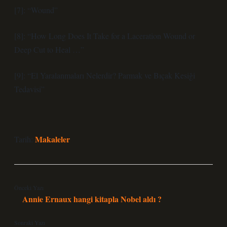
[7]: “Wound”
[8]: “How Long Does It Take for a Laceration Wound or
Deep Cut to Heal …”
[9]: “El Yaralanmaları Nelerdir? Parmak ve Bıçak Kesiği
Tedavisi”
Makaleler
Tarih:
Önceki Yazı
Annie Ernaux hangi kitapla Nobel aldı ?
Sonraki Yazı