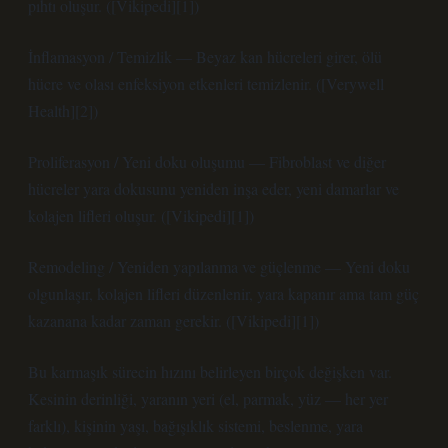
pıhtı oluşur. ([Vikipedi][1])
İnflamasyon / Temizlik — Beyaz kan hücreleri girer, ölü
hücre ve olası enfeksiyon etkenleri temizlenir. ([Verywell
Health][2])
Proliferasyon / Yeni doku oluşumu — Fibroblast ve diğer
hücreler yara dokusunu yeniden inşa eder, yeni damarlar ve
kolajen lifleri oluşur. ([Vikipedi][1])
Remodeling / Yeniden yapılanma ve güçlenme — Yeni doku
olgunlaşır, kolajen lifleri düzenlenir, yara kapanır ama tam güç
kazanana kadar zaman gerekir. ([Vikipedi][1])
Bu karmaşık sürecin hızını belirleyen birçok değişken var.
Kesinin derinliği, yaranın yeri (el, parmak, yüz — her yer
farklı), kişinin yaşı, bağışıklık sistemi, beslenme, yara