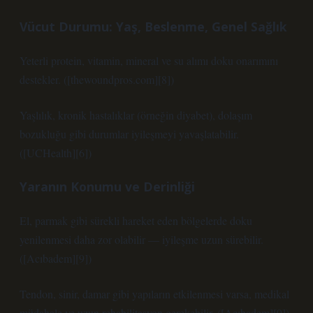
Vücut Durumu: Yaş, Beslenme, Genel Sağlık
Yeterli protein, vitamin, mineral ve su alımı doku onarımını
destekler. ([thewoundpros.com][8])
Yaşlılık, kronik hastalıklar (örneğin diyabet), dolaşım
bozukluğu gibi durumlar iyileşmeyi yavaşlatabilir.
([UCHealth][6])
Yaranın Konumu ve Derinliği
El, parmak gibi sürekli hareket eden bölgelerde doku
yenilenmesi daha zor olabilir — iyileşme uzun sürebilir.
([Acıbadem][9])
Tendon, sinir, damar gibi yapıların etkilenmesi varsa, medikal
müdahale ve uzun rehabilitasyon gerekebilir. ([Acıbadem][9])