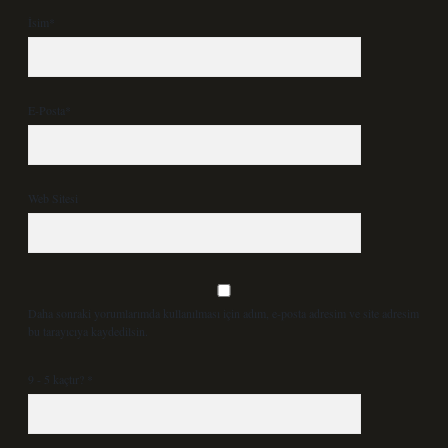
İsim*
E-Posta*
Web Sitesi
Daha sonraki yorumlarımda kullanılması için adım, e-posta adresim ve site adresim
bu tarayıcıya kaydedilsin.
9 - 5 kaçtır?
*