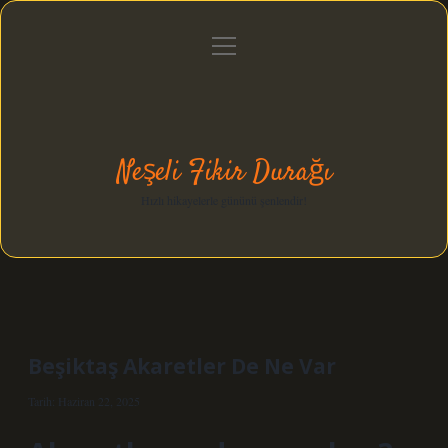
menüyü
Anasayfa
Gizlilik Politikası
Yasal Uyarı
aç
Hakkımızda
Neşeli Fikir Durağı
Hızlı hikayelerle gününü şenlendir!
Beşiktaş Akaretler De Ne Var
Tarih: Haziran 22, 2025