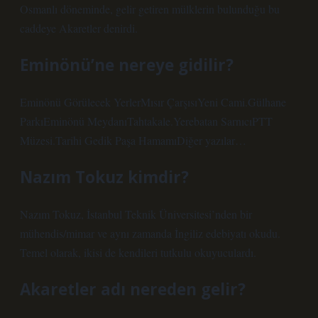
Osmanlı döneminde, gelir getiren mülklerin bulunduğu bu
caddeye Akaretler denirdi.
Eminönü’ne nereye gidilir?
Eminönü Görülecek YerlerMısır ÇarşısıYeni Cami.Gülhane
ParkıEminönü MeydanıTahtakale.Yerebatan SarnıcıPTT
Müzesi.Tarihi Gedik Paşa HamamıDiğer yazılar…
Nazım Tokuz kimdir?
Nazım Tokuz, İstanbul Teknik Üniversitesi’nden bir
mühendis/mimar ve aynı zamanda İngiliz edebiyatı okudu.
Temel olarak, ikisi de kendileri tutkulu okuyuculardı.
Akaretler adı nereden gelir?