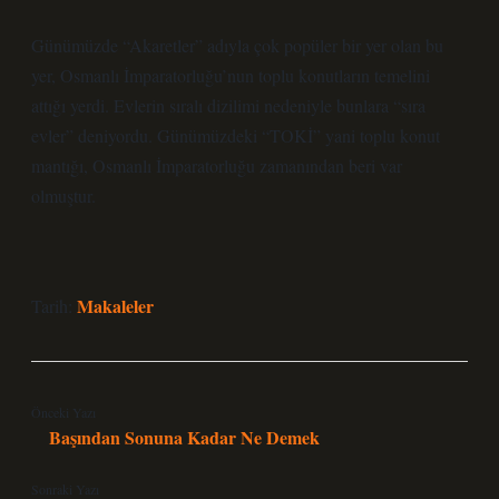
Günümüzde “Akaretler” adıyla çok popüler bir yer olan bu
yer, Osmanlı İmparatorluğu’nun toplu konutların temelini
attığı yerdi. Evlerin sıralı dizilimi nedeniyle bunlara “sıra
evler” deniyordu. Günümüzdeki “TOKİ” yani toplu konut
mantığı, Osmanlı İmparatorluğu zamanından beri var
olmuştur.
Makaleler
Tarih:
Önceki Yazı
Başından Sonuna Kadar Ne Demek
Sonraki Yazı