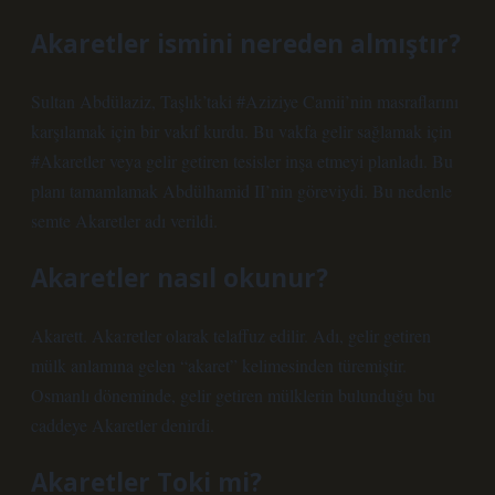
Akaretler ismini nereden almıştır?
Sultan Abdülaziz, Taşlık’taki #Aziziye Camii’nin masraflarını
karşılamak için bir vakıf kurdu. Bu vakfa gelir sağlamak için
#Akaretler veya gelir getiren tesisler inşa etmeyi planladı. Bu
planı tamamlamak Abdülhamid II’nin göreviydi. Bu nedenle
semte Akaretler adı verildi.
Akaretler nasıl okunur?
Akarett. Aka:retler olarak telaffuz edilir. Adı, gelir getiren
mülk anlamına gelen “akaret” kelimesinden türemiştir.
Osmanlı döneminde, gelir getiren mülklerin bulunduğu bu
caddeye Akaretler denirdi.
Akaretler Toki mi?