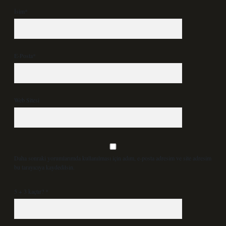
İsim*
E-Posta*
Web Sitesi
Daha sonraki yorumlarımda kullanılması için adım, e-posta adresim ve site adresim
bu tarayıcıya kaydedilsin.
5 + 3 kaçtır?
*