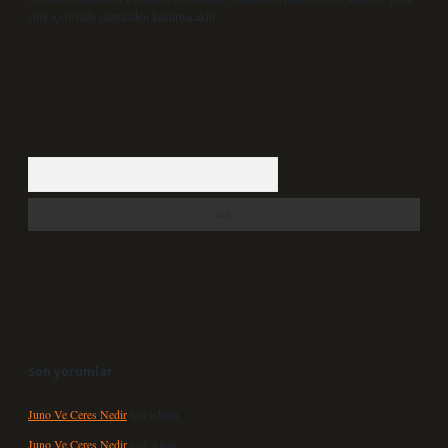
süre içerisinde sitemizden kaldırılacaktır.
Arama
Son yorumlar
Juno Ve Ceres Nedir
için
admin
Juno Ve Ceres Nedir
için
Altan