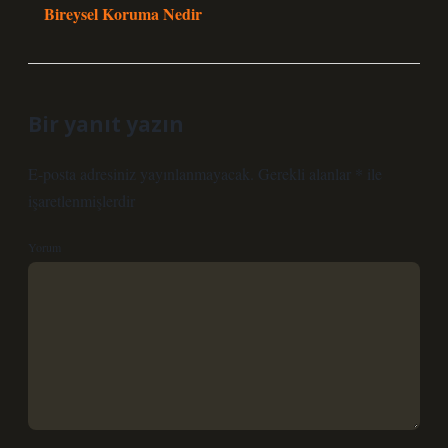
Bireysel Koruma Nedir
Bir yanıt yazın
E-posta adresiniz yayınlanmayacak.
Gerekli alanlar
*
ile
işaretlenmişlerdir
Yorum