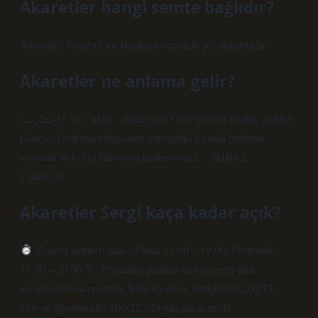
Akaretler hangi semte bağlıdır?
Akaretler, İstanbul’un Beşiktaş ilçesinde yer almaktadır.
Akaretler ne anlama gelir?
(ﻋﻘﺎﺭﺕ) i. (ar. ‘aḳār’ ‘aḳāret’ten) Gelir getiren mallar, akışlar:
Gazeteyi hükümet binasının yanındaki kışlada bulunan
sorumlu ve bekçi bürosuna teslim etmek… (Hâlit Z.
Uşaklıgil).
Akaretler Sergi kaça kadar açık?
Ziyaret saatleri: Salı – Pazar 11:00 – 19:00; Perşembe:
11:00 – 20:00 🏷 Perşembe günleri sergiye giriş tüm
ziyaretçilere ücretsizdir. Bilet fiyatları: Yetişkinler 200 TL,
65+ ve öğretmenler 100 TL, 24 yaş altı ücretsiz.