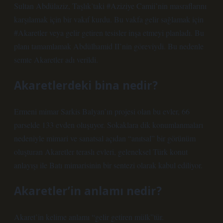
Sultan Abdülaziz, Taşlık’taki #Aziziye Camii’nin masraflarını
karşılamak için bir vakıf kurdu. Bu vakfa gelir sağlamak için
#Akaretler veya gelir getiren tesisler inşa etmeyi planladı. Bu
planı tamamlamak Abdülhamid II’nin göreviydi. Bu nedenle
semte Akaretler adı verildi.
Akaretlerdeki bina nedir?
Ermeni mimar Sarkis Balyan’ın projesi olan bu evler, 66
parselde 133 evden oluşuyor. Sokaklara dik konumlanmaları
nedeniyle mimari ve sanatsal açıdan “anıtsal” bir görünüm
oluşturan Akaretler teraslı evleri, geleneksel Türk konut
anlayışı ile Batı mimarisinin bir sentezi olarak kabul ediliyor.
Akaretler’in anlamı nedir?
Akaret’in kelime anlamı “gelir getiren mülk”tür.