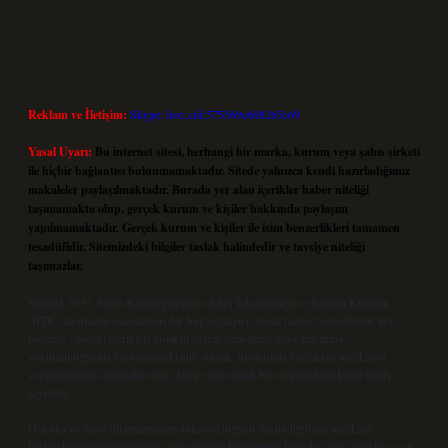
Reklam ve İletişim:
Skype: live:.cid.575569c608265c69
Yasal Uyarı:
Bu internet sitesi, herhangi bir marka, kurum veya şahıs şirketi
ile hiçbir bağlantısı bulunmamaktadır. Sitede yalnızca kendi hazırladığımız
makaleler paylaşılmaktadır. Burada yer alan içerikler haber niteliği
taşımamakta olup, gerçek kurum ve kişiler hakkında paylaşım
yapılmamaktadır. Gerçek kurum ve kişiler ile isim benzerlikleri tamamen
tesadüfidir. Sitemizdeki bilgiler taslak halindedir ve tavsiye niteliği
taşımazlar.
Sitemiz, 5651 Sayılı Kanun gereğince Bilgi Teknolojileri ve İletişim Kurumu
(BTK) tarafından onaylanmış bir Yer Sağlayıcı olarak hizmet vermektedir. Bu
nedenle, sitedeki içerikleri proaktif olarak denetleme veya araştırma
yükümlülüğümüz bulunmamaktadır. Ancak, üyelerimiz yazdıkları içeriklerin
sorumluluğunu taşımakta olup, siteye üye olarak bu sorumluluğu kabul etmiş
sayılırlar.
Hukuka ve yasal düzenlemelere aykırı olduğunu düşündüğünüz içerikleri,
backlinkpanelicomtr@gmail.com
adresine bildirmeniz halinde, ilgili içerikler yasal