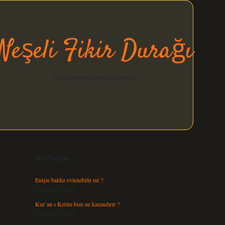
Neşeli Fikir Durağı
Hızlı hikayelerle gününü şenlendir!
Sidebar
elexbet gün
Son Yazılar
Enişte baldız evlenebilir mi ?
Ağustos 6, 2026
Kur’an-ı Kerim bize ne kazandırır ?
Ağustos 6, 2026