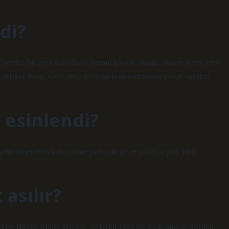
ldi?
yerden bir veya daha fazla önemli kişinin ölümü, cenaze töreni veya
, felaket, kaza, savaş veya terör saldırısı sonrasında ulusal yas ilan
 esinlendi?
hit düşenlerin kan gölüne yansıyan ay ve yıldız, o gün Türk
asılır?
kiye Büyük Millet Meclisi, 19 Eylül 1921’de Başkomutan Mustafa