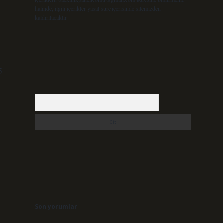
halinde, ilgili içerikler yasal süre içerisinde sitemizden
kaldırılacaktır.
5
Arama
Son yorumlar