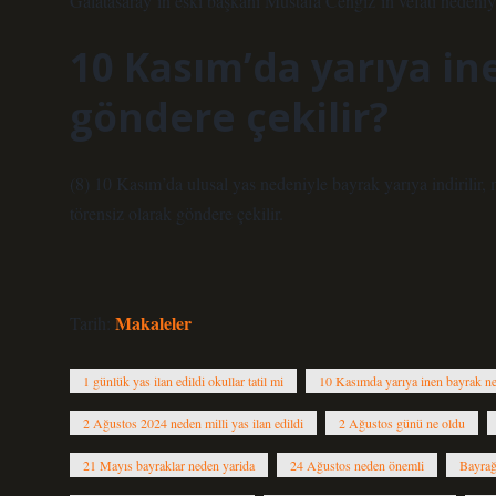
Galatasaray’ın eski başkanı Mustafa Cengiz’in vefatı nedeniy
10 Kasım’da yarıya i
göndere çekilir?
(8) 10 Kasım’da ulusal yas nedeniyle bayrak yarıya indirilir, m
törensiz olarak göndere çekilir.
Makaleler
Tarih:
1 günlük yas ilan edildi okullar tatil mi
10 Kasımda yarıya inen bayrak ne
2 Ağustos 2024 neden milli yas ilan edildi
2 Ağustos günü ne oldu
21 Mayıs bayraklar neden yarida
24 Ağustos neden önemli
Bayrağı