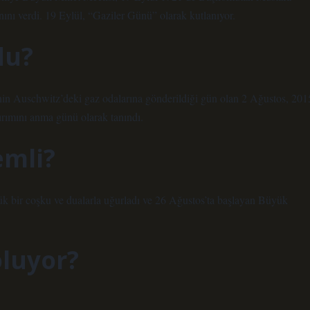
erdi. 19 Eylül, “Gaziler Günü” olarak kutlanıyor.
du?
’nin Auschwitz’deki gaz odalarına gönderildiği gün olan 2 Ağustos, 201
rımını anma günü olarak tanındı.
emli?
k bir coşku ve dualarla uğurladı ve 26 Ağustos’ta başlayan Büyük
oluyor?