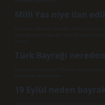
Platformdaki açıklamasında
Milli Yas niye ilan edi
Günümüzde; Hükümetler tarafından o ülkeden veya başka bir 
yıldönümü vesilesiyle ilan edilir. Ayrıca, bir ülkede doğal afet
edilebilir.
Türk Bayrağı nereden
Birinci Kosova Savaşı’ndan (1389) sonra savaş meydanında şe
bayrağının ilk simgesi olmuştur.
19 Eylül neden bayrak 
Sakarya Meydan Muharebesi’nin kazanılmasından sonra, Tür