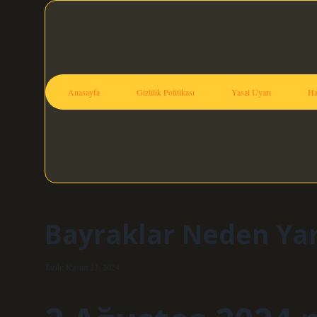
Anasayfa
Gizlilik Politikası
Yasal Uyarı
Ha
Bayraklar Neden Yar
Tarih: Kasım 23, 2024