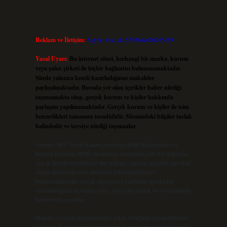
Reklam ve İletişim:
Skype: live:.cid.575569c608265c69
Yasal Uyarı:
Bu internet sitesi, herhangi bir marka, kurum
veya şahıs şirketi ile hiçbir bağlantısı bulunmamaktadır.
Sitede yalnızca kendi hazırladığımız makaleler
paylaşılmaktadır. Burada yer alan içerikler haber niteliği
taşımamakta olup, gerçek kurum ve kişiler hakkında
paylaşım yapılmamaktadır. Gerçek kurum ve kişiler ile isim
benzerlikleri tamamen tesadüfidir. Sitemizdeki bilgiler taslak
halindedir ve tavsiye niteliği taşımazlar.
Sitemiz, 5651 Sayılı Kanun gereğince Bilgi Teknolojileri ve
İletişim Kurumu (BTK) tarafından onaylanmış bir Yer Sağlayıcı
olarak hizmet vermektedir. Bu nedenle, sitedeki içerikleri proaktif
olarak denetleme veya araştırma yükümlülüğümüz
bulunmamaktadır. Ancak, üyelerimiz yazdıkları içeriklerin
sorumluluğunu taşımakta olup, siteye üye olarak bu sorumluluğu
kabul etmiş sayılırlar.
Hukuka ve yasal düzenlemelere aykırı olduğunu düşündüğünüz
içerikleri,
backlinkpanelicomtr@gmail.com
adresine bildirmeniz