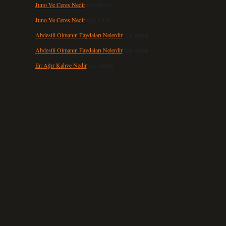
Juno Ve Ceres Nedir
için
admin
Juno Ve Ceres Nedir
için
Altan
Abdestli Olmanın Faydaları Nelerdir
için
admin
Abdestli Olmanın Faydaları Nelerdir
için
Alper
En Ağır Kahve Nedir
için
admin
,