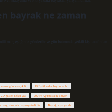
le Nef Stadyumu ve Florya’daki bayraklar yarıya indirildi.
nen bayrak ne zaman
illi marş eşliğinde gönderilir ve gün batımında yetkili kişi tarafından
 zaman göndere çekilir
19 Eylül neden bayrak asılır
2 Ağustos neden yas
2024 9 Ağustosta ne oluyor
 hangi durumlarda yarıya indirilir
Bayrağı niye yarıda