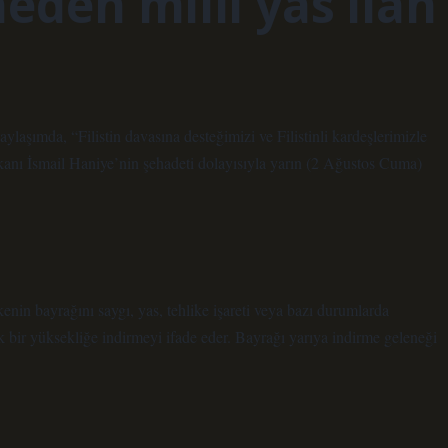
eden milli yas ilan
şımda, “Filistin davasına desteğimizi ve Filistinli kardeşlerimizle
nı İsmail Haniye’nin şehadeti dolayısıyla yarın (2 Ağustos Cuma)
enin bayrağını saygı, yas, tehlike işareti veya bazı durumlarda
ir yüksekliğe indirmeyi ifade eder. Bayrağı yarıya indirme geleneği