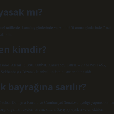
yasak mı?
nel tatillerde, kurtuluş günlerinde ve Atatürk’ü anma günlerinde 7 nci
labilir.
ken kimdir?
san-ı ‘Alemî” (1390, Ulubat, Karacabey, Bursa – 29 Mayıs 1453,
kbanbaşı ( Bizans) İstanbul’un fethini surlar altına aldı.
k bayrağına sarılır?
er Meclisi, Danışma Kurulu ve Cumhuriyet Senatosu üyeliği yapmış olanlar
argı organları üyeleri ve emeklileri, Sayıştay üyeleri ve emeklileri,