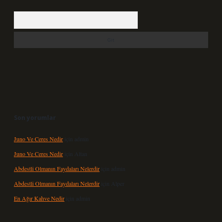
Arama
Son yorumlar
Juno Ve Ceres Nedir
için
admin
Juno Ve Ceres Nedir
için
Altan
Abdestli Olmanın Faydaları Nelerdir
için
admin
Abdestli Olmanın Faydaları Nelerdir
için
Alper
En Ağır Kahve Nedir
için
admin