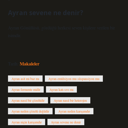
Ayran sevene ne denir?
Ayran Gönüllüsü, gördüğü herkesi seven kişilere verilen bir
isimdir.
Makaleler
Tarih:
Ayran asit mi baz mı
Ayran emülsiyon mu süspansiyon mu
Ayran fermente midir
Ayran katı sıvı mı
Ayran nasıl bir çözeltidir
Ayran nasıl bir heterojen
Ayran neden çözelti değildir
Ayran neden karışımdır
Ayran niçin karışımdır
Ayran sevene ne denir