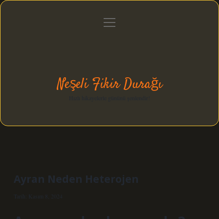
menüyü
Anasayfa
Gizlilik Politikası
Yasal Uyarı
aç
Hakkımızda
Neşeli Fikir Durağı
Hızlı hikayelerle gününü şenlendir!
Ayran Neden Heterojen
Tarih: Kasım 8, 2024