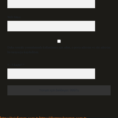
Web Sitesi
Daha sonraki yorumlarımda kullanılması için adım, e-posta adresim ve site adresim
bu tarayıcıya kaydedilsin.
9 - 5 kaçtır?
*
https://reisforum.com.tr
https://durmuslargrup.com.tr