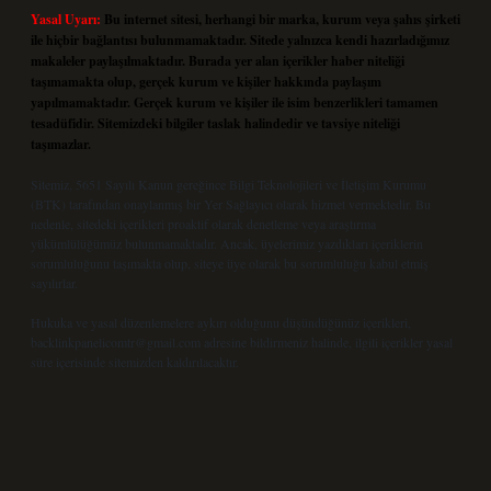
Yasal Uyarı:
Bu internet sitesi, herhangi bir marka, kurum veya şahıs şirketi
ile hiçbir bağlantısı bulunmamaktadır. Sitede yalnızca kendi hazırladığımız
makaleler paylaşılmaktadır. Burada yer alan içerikler haber niteliği
taşımamakta olup, gerçek kurum ve kişiler hakkında paylaşım
yapılmamaktadır. Gerçek kurum ve kişiler ile isim benzerlikleri tamamen
tesadüfidir. Sitemizdeki bilgiler taslak halindedir ve tavsiye niteliği
taşımazlar.
Sitemiz, 5651 Sayılı Kanun gereğince Bilgi Teknolojileri ve İletişim Kurumu
(BTK) tarafından onaylanmış bir Yer Sağlayıcı olarak hizmet vermektedir. Bu
nedenle, sitedeki içerikleri proaktif olarak denetleme veya araştırma
yükümlülüğümüz bulunmamaktadır. Ancak, üyelerimiz yazdıkları içeriklerin
sorumluluğunu taşımakta olup, siteye üye olarak bu sorumluluğu kabul etmiş
sayılırlar.
Hukuka ve yasal düzenlemelere aykırı olduğunu düşündüğünüz içerikleri,
backlinkpanelicomtr@gmail.com
adresine bildirmeniz halinde, ilgili içerikler yasal
süre içerisinde sitemizden kaldırılacaktır.