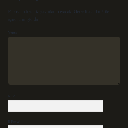
E-posta adresiniz yayınlanmayacak.
Gerekli alanlar
*
ile
işaretlenmişlerdir
Yorum
İsim*
E-Posta*