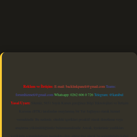
Reklam ve İletişim:
E-mail:
backlinkpaneli@gmail.com
Teams:
forumhizmeti@gmail.com
Whatsapp: 0262 606 0 726
Telegram: @karabul
Yasal Uyarı:
Sitemiz, 5651 Sayılı Kanun gereğince Bilgi Teknolojileri ve İletişim
Kurumu (BTK) tarafından onaylanmış bir Yer Sağlayıcı olarak hizmet
vermektedir. Bu nedenle, sitedeki içerikleri proaktif olarak denetleme veya
araştırma yükümlülüğümüz bulunmamaktadır. Ancak, üyelerimiz yazdıkları
içeriklerin sorumluluğunu taşımakta olup, siteye üye olarak bu sorumluluğu kabul