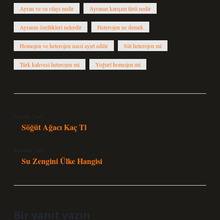
Ayran ve su olayı nedir
Ayranın karışım türü nedir
Ayranın özellikleri nelerdir
Heterojen ne demek
Homojen ve heterojen nasıl ayırt edilir
Süt heterojen mi
Türk kahvesi heterojen mi
Yoğurt homojen mi
Önceki Yazı
Söğüt Ağacı Kaç Tl
Sonraki Yazı
Su Zengini Ülke Hangisi
Bir yanıt yazın