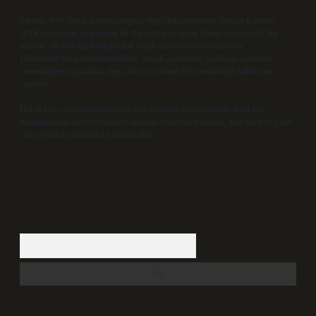
Sitemiz, 5651 Sayılı Kanun gereğince Bilgi Teknolojileri ve İletişim Kurumu
(BTK) tarafından onaylanmış bir Yer Sağlayıcı olarak hizmet vermektedir. Bu
nedenle, sitedeki içerikleri proaktif olarak denetleme veya araştırma
yükümlülüğümüz bulunmamaktadır. Ancak, üyelerimiz yazdıkları içeriklerin
sorumluluğunu taşımakta olup, siteye üye olarak bu sorumluluğu kabul etmiş
sayılırlar.
Hukuka ve yasal düzenlemelere aykırı olduğunu düşündüğünüz içerikleri,
backlinkpanelicomtr@gmail.com
adresine bildirmeniz halinde, ilgili içerikler yasal
süre içerisinde sitemizden kaldırılacaktır.
Arama