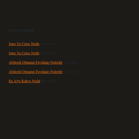
Son yorumlar
Juno Ve Ceres Nedir
için
admin
Juno Ve Ceres Nedir
için
Altan
Abdestli Olmanın Faydaları Nelerdir
için
admin
Abdestli Olmanın Faydaları Nelerdir
için
Alper
En Ağır Kahve Nedir
için
admin