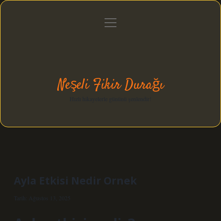
menüyü
Anasayfa
Gizlilik Politikası
Yasal Uyarı
aç
Hakkımızda
Neşeli Fikir Durağı
Hızlı hikayelerle gününü şenlendir!
Ayla Etkisi Nedir Ornek
Tarih: Ağustos 13, 2025