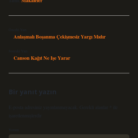
Makaleler
Tarih:
Önceki Yazı
Anlaşmalı Boşanma Çekişmesiz Yargı Mıdır
Sonraki Yazı
Canson Kağıt Ne Işe Yarar
Bir yanıt yazın
E-posta adresiniz yayınlanmayacak.
Gerekli alanlar
*
ile
işaretlenmişlerdir
Yorum