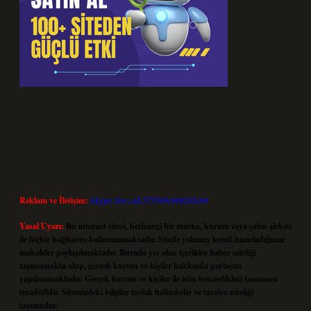
Reklam ve İletişim:
Skype: live:.cid.575569c608265c69
Yasal Uyarı:
Bu internet sitesi, herhangi bir marka, kurum veya şahıs şirketi
ile hiçbir bağlantısı bulunmamaktadır. Sitede yalnızca kendi hazırladığımız
makaleler paylaşılmaktadır. Burada yer alan içerikler haber niteliği
taşımamakta olup, gerçek kurum ve kişiler hakkında paylaşım
yapılmamaktadır. Gerçek kurum ve kişiler ile isim benzerlikleri tamamen
tesadüfidir. Sitemizdeki bilgiler taslak halindedir ve tavsiye niteliği
taşımazlar.