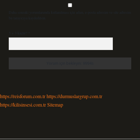
Daha sonraki yorumlarımda kullanılması için adım, e-posta adresim ve site adresim
bu tarayıcıya kaydedilsin.
5 + 3 kaçtır?
*
https://reisforum.com.tr
https://durmuslargrup.com.tr
https://kilisinsesi.com.tr
Sitemap