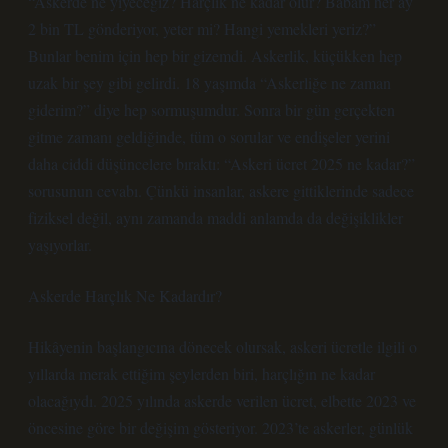
“Askerde ne yiyeceğiz? Harçlık ne kadar olur? Babam her ay
2 bin TL gönderiyor, yeter mi? Hangi yemekleri yeriz?”
Bunlar benim için hep bir gizemdi. Askerlik, küçükken hep
uzak bir şey gibi gelirdi. 18 yaşımda “Askerliğe ne zaman
giderim?” diye hep sormuşumdur. Sonra bir gün gerçekten
gitme zamanı geldiğinde, tüm o sorular ve endişeler yerini
daha ciddi düşüncelere bıraktı: “Askeri ücret 2025 ne kadar?”
sorusunun cevabı. Çünkü insanlar, askere gittiklerinde sadece
fiziksel değil, aynı zamanda maddi anlamda da değişiklikler
yaşıyorlar.
Askerde Harçlık Ne Kadardır?
Hikâyenin başlangıcına dönecek olursak, askeri ücretle ilgili o
yıllarda merak ettiğim şeylerden biri, harçlığın ne kadar
olacağıydı. 2025 yılında askerde verilen ücret, elbette 2023 ve
öncesine göre bir değişim gösteriyor. 2023’te askerler, günlük