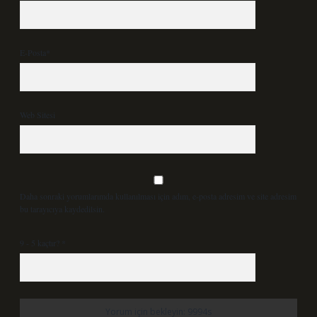
E-Posta*
Web Sitesi
Daha sonraki yorumlarımda kullanılması için adım, e-posta adresim ve site adresim
bu tarayıcıya kaydedilsin.
9 - 5 kaçtır?
*