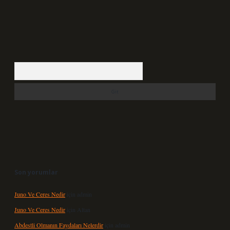
Arama
Son yorumlar
Juno Ve Ceres Nedir
için
admin
Juno Ve Ceres Nedir
için
Altan
Abdestli Olmanın Faydaları Nelerdir
için
admin