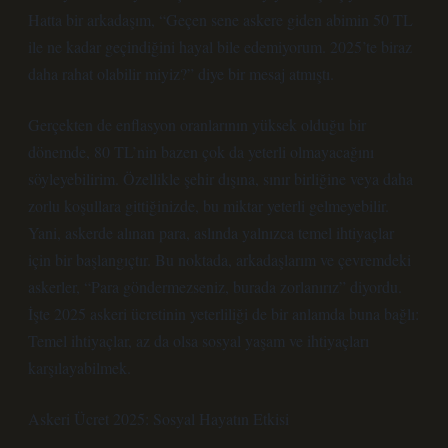
Hatta bir arkadaşım, “Geçen sene askere giden abimin 50 TL
ile ne kadar geçindiğini hayal bile edemiyorum. 2025’te biraz
daha rahat olabilir miyiz?” diye bir mesaj atmıştı.
Gerçekten de enflasyon oranlarının yüksek olduğu bir
dönemde, 80 TL’nin bazen çok da yeterli olmayacağını
söyleyebilirim. Özellikle şehir dışına, sınır birliğine veya daha
zorlu koşullara gittiğinizde, bu miktar yeterli gelmeyebilir.
Yani, askerde alınan para, aslında yalnızca temel ihtiyaçlar
için bir başlangıçtır. Bu noktada, arkadaşlarım ve çevremdeki
askerler, “Para göndermezseniz, burada zorlanırız” diyordu.
İşte 2025 askeri ücretinin yeterliliği de bir anlamda buna bağlı:
Temel ihtiyaçlar, az da olsa sosyal yaşam ve ihtiyaçları
karşılayabilmek.
Askeri Ücret 2025: Sosyal Hayatın Etkisi