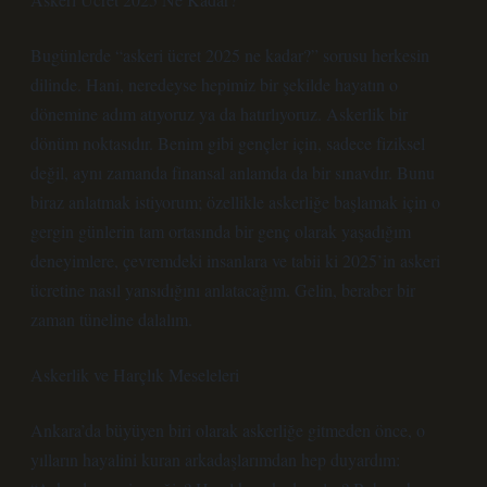
Bugünlerde “askeri ücret 2025 ne kadar?” sorusu herkesin
dilinde. Hani, neredeyse hepimiz bir şekilde hayatın o
dönemine adım atıyoruz ya da hatırlıyoruz. Askerlik bir
dönüm noktasıdır. Benim gibi gençler için, sadece fiziksel
değil, aynı zamanda finansal anlamda da bir sınavdır. Bunu
biraz anlatmak istiyorum; özellikle askerliğe başlamak için o
gergin günlerin tam ortasında bir genç olarak yaşadığım
deneyimlere, çevremdeki insanlara ve tabii ki 2025’in askeri
ücretine nasıl yansıdığını anlatacağım. Gelin, beraber bir
zaman tüneline dalalım.
Askerlik ve Harçlık Meseleleri
Ankara’da büyüyen biri olarak askerliğe gitmeden önce, o
yılların hayalini kuran arkadaşlarımdan hep duyardım: