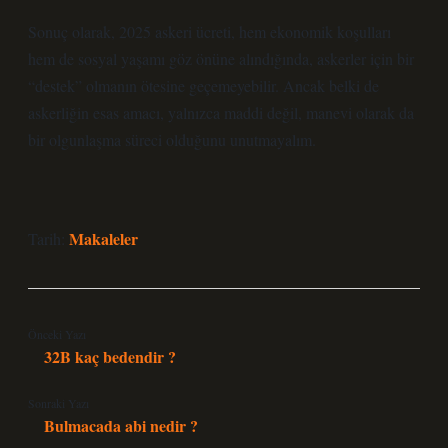
Sonuç olarak, 2025 askeri ücreti, hem ekonomik koşulları
hem de sosyal yaşamı göz önüne alındığında, askerler için bir
“destek” olmanın ötesine geçemeyebilir. Ancak belki de
askerliğin esas amacı, yalnızca maddi değil, manevi olarak da
bir olgunlaşma süreci olduğunu unutmayalım.
Makaleler
Tarih:
Önceki Yazı
32B kaç bedendir ?
Sonraki Yazı
Bulmacada abi nedir ?