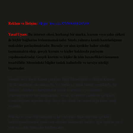
Reklam ve İletişim:
Skype: live:.cid.575569c608265c69
Yasal Uyarı:
Bu internet sitesi, herhangi bir marka, kurum veya şahıs şirketi
ile hiçbir bağlantısı bulunmamaktadır. Sitede yalnızca kendi hazırladığımız
makaleler paylaşılmaktadır. Burada yer alan içerikler haber niteliği
taşımamakta olup, gerçek kurum ve kişiler hakkında paylaşım
yapılmamaktadır. Gerçek kurum ve kişiler ile isim benzerlikleri tamamen
tesadüfidir. Sitemizdeki bilgiler taslak halindedir ve tavsiye niteliği
taşımazlar.
Sitemiz, 5651 Sayılı Kanun gereğince Bilgi Teknolojileri ve İletişim Kurumu
(BTK) tarafından onaylanmış bir Yer Sağlayıcı olarak hizmet vermektedir. Bu
nedenle, sitedeki içerikleri proaktif olarak denetleme veya araştırma
yükümlülüğümüz bulunmamaktadır. Ancak, üyelerimiz yazdıkları içeriklerin
sorumluluğunu taşımakta olup, siteye üye olarak bu sorumluluğu kabul etmiş
sayılırlar.
Hukuka ve yasal düzenlemelere aykırı olduğunu düşündüğünüz içerikleri,
backlinkpanelicomtr@gmail.com
adresine bildirmeniz halinde, ilgili içerikler yasal
süre içerisinde sitemizden kaldırılacaktır.