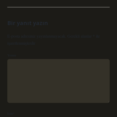
Bir yanıt yazın
E-posta adresiniz yayınlanmayacak.
Gerekli alanlar
*
ile
işaretlenmişlerdir
Yorum
İsim*