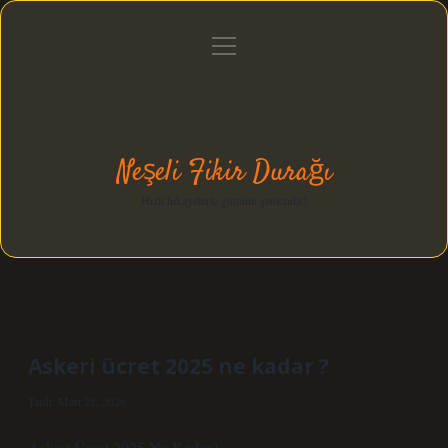
menüyü
Anasayfa
Gizlilik Politikası
Yasal Uyarı
aç
Hakkımızda
Neşeli Fikir Durağı
Hızlı hikayelerle gününü şenlendir!
Askeri ücret 2025 ne kadar ?
Tarih: Mart 28, 2026
Askeri Ücret 2025 Ne Kadar?