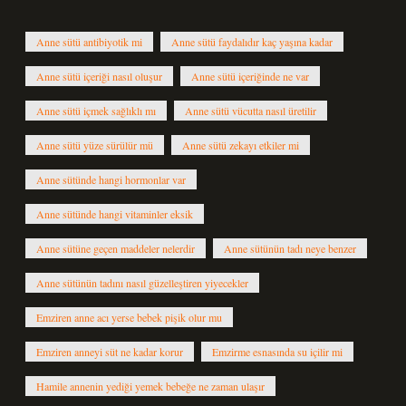
Anne sütü antibiyotik mi
Anne sütü faydalıdır kaç yaşına kadar
Anne sütü içeriği nasıl oluşur
Anne sütü içeriğinde ne var
Anne sütü içmek sağlıklı mı
Anne sütü vücutta nasıl üretilir
Anne sütü yüze sürülür mü
Anne sütü zekayı etkiler mi
Anne sütünde hangi hormonlar var
Anne sütünde hangi vitaminler eksik
Anne sütüne geçen maddeler nelerdir
Anne sütünün tadı neye benzer
Anne sütünün tadını nasıl güzelleştiren yiyecekler
Emziren anne acı yerse bebek pişik olur mu
Emziren anneyi süt ne kadar korur
Emzirme esnasında su içilir mi
Hamile annenin yediği yemek bebeğe ne zaman ulaşır