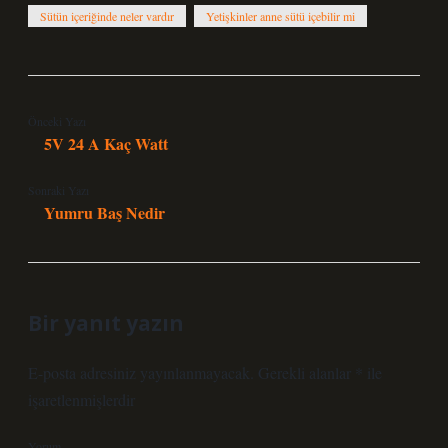
Sütün içeriğinde neler vardır
Yetişkinler anne sütü içebilir mi
Önceki Yazı
5V 24 A Kaç Watt
Sonraki Yazı
Yumru Baş Nedir
Bir yanıt yazın
E-posta adresiniz yayınlanmayacak.
Gerekli alanlar
*
ile
işaretlenmişlerdir
Yorum