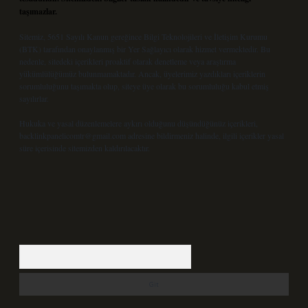
taşımazlar.
Sitemiz, 5651 Sayılı Kanun gereğince Bilgi Teknolojileri ve İletişim Kurumu
(BTK) tarafından onaylanmış bir Yer Sağlayıcı olarak hizmet vermektedir. Bu
nedenle, sitedeki içerikleri proaktif olarak denetleme veya araştırma
yükümlülüğümüz bulunmamaktadır. Ancak, üyelerimiz yazdıkları içeriklerin
sorumluluğunu taşımakta olup, siteye üye olarak bu sorumluluğu kabul etmiş
sayılırlar.
Hukuka ve yasal düzenlemelere aykırı olduğunu düşündüğünüz içerikleri,
backlinkpanelicomtr@gmail.com
adresine bildirmeniz halinde, ilgili içerikler yasal
süre içerisinde sitemizden kaldırılacaktır.
Arama