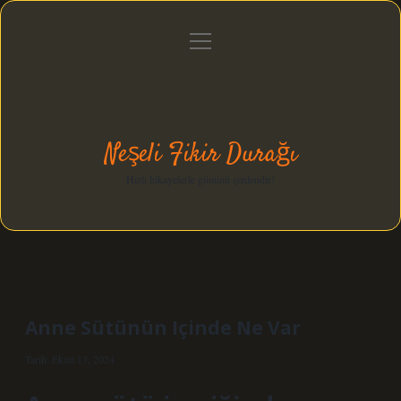
menüyü
Anasayfa
Gizlilik Politikası
Yasal Uyarı
aç
Hakkımızda
Neşeli Fikir Durağı
Hızlı hikayelerle gününü şenlendir!
Anne Sütünün Içinde Ne Var
Tarih: Ekim 13, 2024