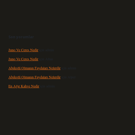
Son yorumlar
Juno Ve Ceres Nedir
için
admin
Juno Ve Ceres Nedir
için
Altan
Abdestli Olmanın Faydaları Nelerdir
için
admin
Abdestli Olmanın Faydaları Nelerdir
için
Alper
En Ağır Kahve Nedir
için
admin