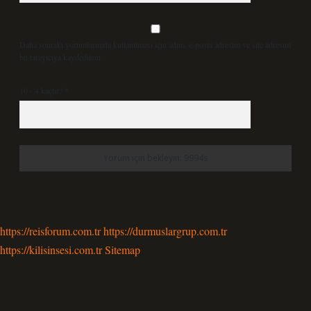
Daha sonraki yorumlarımda kullanılması için adım, e-posta adresim ve site adresim
bu tarayıcıya kaydedilsin.
10 - 4 kaçtır?
*
https://reisforum.com.tr
https://durmuslargrup.com.tr
https://kilisinsesi.com.tr
Sitemap