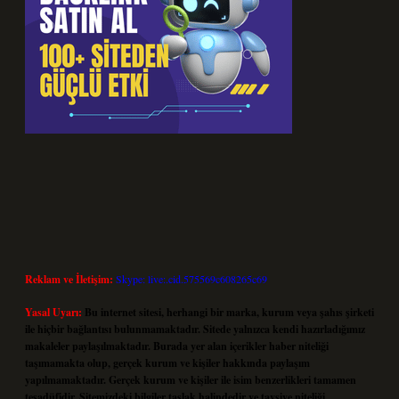
Reklam ve İletişim:
Skype: live:.cid.575569c608265c69
Yasal Uyarı:
Bu internet sitesi, herhangi bir marka, kurum veya şahıs şirketi
ile hiçbir bağlantısı bulunmamaktadır. Sitede yalnızca kendi hazırladığımız
makaleler paylaşılmaktadır. Burada yer alan içerikler haber niteliği
taşımamakta olup, gerçek kurum ve kişiler hakkında paylaşım
yapılmamaktadır. Gerçek kurum ve kişiler ile isim benzerlikleri tamamen
tesadüfidir. Sitemizdeki bilgiler taslak halindedir ve tavsiye niteliği