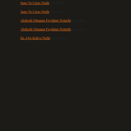
Juno Ve Ceres Nedir
için
admin
Juno Ve Ceres Nedir
için
Altan
Abdestli Olmanın Faydaları Nelerdir
için
admin
Abdestli Olmanın Faydaları Nelerdir
için
Alper
En Ağır Kahve Nedir
için
admin
.