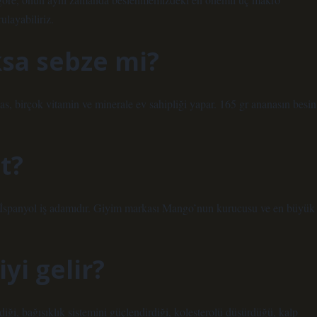
ulayabiliriz.
sa sebze mi?
s, birçok vitamin ve minerale ev sahipliği yapar. 165 gr ananasın besin
t?
İspanyol iş adamıdır. Giyim markası Mango’nun kurucusu ve en büyük
yi gelir?
iği, bağışıklık sistemini güçlendirdiği, kolesterolü düşürdüğü, kalp