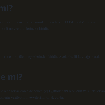
mi?
yanın en önemli meyve ürünlerinden biridir.13.09.2024Musaceae
emli meyve ürünlerinden biridir.
ların en popüler meyvelerinden biridir. Avokado, lif kaynağı olarak
ze mi?
idia deliciosa’dan elde edilen çeşit grubundaki bitkilerin ve A. deliciosa
tkilerin yenilebilir meyvelerinin ortak adıdır.