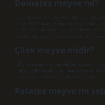
Domates meyve mi?
Yeni içerik yazıyorlar ve katkıda bulunanlardan alınan içerikle
her ikisi de! Domatesler, beslenme uzmanları tarafından sebze
bulunanlardan alınan içerikleri inceliyor ve düzenliyorlar. Asl
beslenme uzmanları tarafından sebze olarak kabul edilen meyv
Çilek meyve midir?
GİRİŞ Çilekler, meyve grubuna aittir. Meyve gerçek bir meyve 
kabuğudur. Çilek meyveleri reçel, marmelat ve meyve suyu yapm
Çilek, yüzeysel bir kök yapısına sahip otsu bir bitkidir.
Patates meyve mi seb
Patatesin botanik olarak bir sebze olduğunu tespit ettiğimi