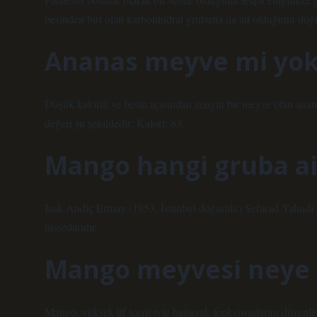
besinden biri olan karbonhidrat grubuna da ait olduğunu doğr
Ananas meyve mi yok
Düşük kalorili ve besin açısından zengin bir meyve olan anana
değeri şu şekildedir: Kalori: 83.
Mango hangi gruba ai
Isak Andiç Ermay (1953, İstanbul doğumlu) Sefarad Yahudi 
hissedarıdır.
Mango meyvesi neye i
Mango, yüksek lif içeriğiyle bağırsak fonksiyonlarını düzenled