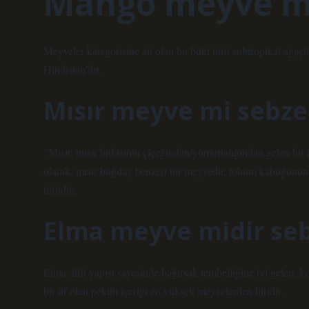
Mango meyve mi
Meyveler kategorisine ait olan bu bitki türü subtropikal ağaç
Hindistan’dır.
Mısır meyve mi sebze
“Mısır, mısır bitkisinin çiçeğinden/yumurtalığından gelen bir
olarak, mısır buğday benzeri bir meyvedir, tohum kabuğunun to
türüdür.
Elma meyve midir se
Elma, lifli yapısı sayesinde bağırsak tembelliğine iyi gelen,
bir lif olan pektin içeriği en yüksek meyvelerden biridir.