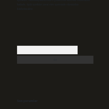
halinde, ilgili içerikler yasal süre içerisinde sitemizden
kaldırılacaktır.
Arama
Son yorumlar