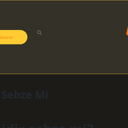
kkımızda
 Sebze Mi