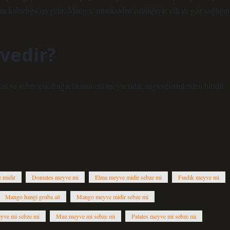
in kabızlığa iyi gelir. Mango, antioksidan özelliğiyle cilt ve göz sağlığı
vedir?
 ve subtropikal ağaçlarının etli meyvesidir, angiospermlerden biridir.
 midir
Domates meyve mi
Elma meyve midir sebze mi
Fındık meyve mi
Mango hangi gruba ait
Mango meyve midir sebze mi
yve mi sebze mi
Muz meyve mi sebze mi
Patates meyve mi sebze mi