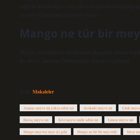
sağlığını desteklediği ve kan şekeri seviyelerini dengelediği iç
iyi gelir ve bazı kanser türleriyle savaşır.
Mango ne tür bir mey
Mango, Anacardiaceae familyasının Mangifera cinsinin tropikal
Bu meyve, anavatanı Hindistan’dan dünyaya yayılmıştır.
Makaleler
Tarih:
Ananas meyve mi yoksa sebze mi
Avokado meyve mi
Çilek meyve
Havuç meyve mi
Kivi meyve midir sebze mi
Limon meyve mi
Mango meyvesi neye iyi gelir
Mango ne tür bir meyvedir
Mısır me