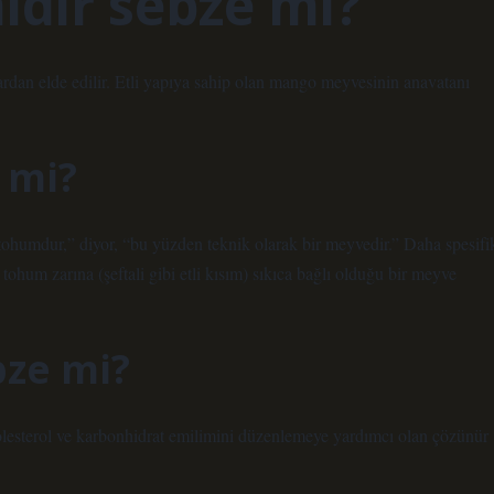
dir sebze mi?
lardan elde edilir. Etli yapıya sahip olan mango meyvesinin anavatanı
 mi?
 tohumdur,” diyor, “bu yüzden teknik olarak bir meyvedir.” Daha spesifi
hum zarına (şeftali gibi etli kısım) sıkıca bağlı olduğu bir meyve
bze mi?
 kolesterol ve karbonhidrat emilimini düzenlemeye yardımcı olan çözünür