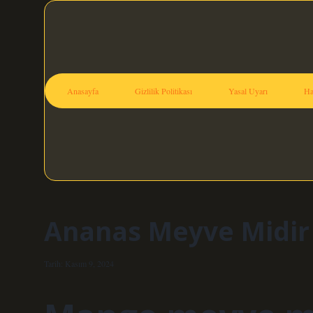
Anasayfa
Gizlilik Politikası
Yasal Uyarı
Ha
Ananas Meyve Midir
Tarih: Kasım 9, 2024