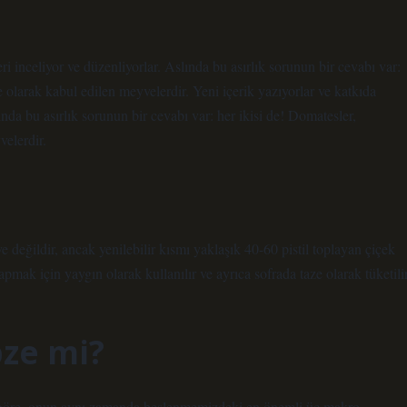
ri inceliyor ve düzenliyorlar. Aslında bu asırlık sorunun bir cevabı var:
 olarak kabul edilen meyvelerdir. Yeni içerik yazıyorlar ve katkıda
ında bu asırlık sorunun bir cevabı var: her ikisi de! Domatesler,
elerdir.
değildir, ancak yenilebilir kısmı yaklaşık 40-60 pistil toplayan çiçek
ak için yaygın olarak kullanılır ve ayrıca sofrada taze olarak tüketilir
ze mi?
ze göre, onun aynı zamanda beslenmemizdeki en önemli üç makro