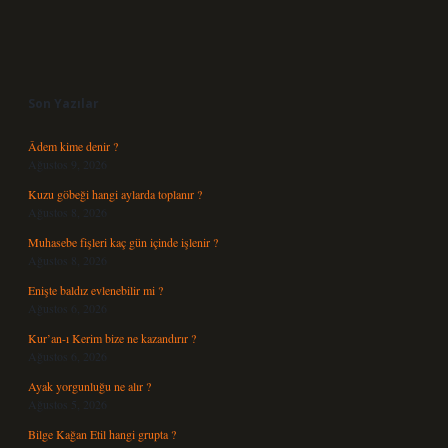
Sidebar
Son Yazılar
Âdem kime denir ?
Ağustos 9, 2026
Kuzu göbeği hangi aylarda toplanır ?
Ağustos 8, 2026
Muhasebe fişleri kaç gün içinde işlenir ?
Ağustos 8, 2026
Enişte baldız evlenebilir mi ?
Ağustos 6, 2026
Kur’an-ı Kerim bize ne kazandırır ?
Ağustos 6, 2026
Ayak yorgunluğu ne alır ?
Ağustos 5, 2026
Bilge Kağan Etil hangi grupta ?