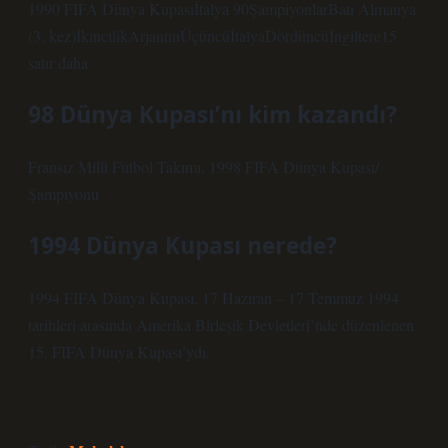
1990 FIFA Dünya Kupasıİtalya 90ŞampiyonlarBatı Almanya
(3. kez)İkincilikArjantinÜçüncüİtalyaDördüncüİngiltere15
satır daha
98 Dünya Kupası’nı kim kazandı?
Fransız Milli Futbol Takımı, 1998 FIFA Dünya Kupası/
Şampiyonu
1994 Dünya Kupası nerede?
1994 FIFA Dünya Kupası, 17 Haziran – 17 Temmuz 1994
tarihleri ​​arasında Amerika Birleşik Devletleri’nde düzenlenen
15. FIFA Dünya Kupası’ydı.