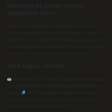
Romanya ne zaman Avrupa
Şampiyonu oldu?
1985/86 sezonunda Şampiyon Kulüpler Kupası’nda finale
yükselen Steaua Bükreş, sırasıyla Vejle, Honved, Lahti ve
Anderlecht’i elemiş, finalde ise 120 dakika golsüz sona eren
karşılaşmada penaltılarla Barselona’yı 2-0 yenerek Avrupa’da
öne geçmiş ve en büyükler unvanının sahibi olmuştur.
2034 Kupası nerede?
Suudi Arabistan, 2034 Dünya Kupası finaline ev sahipliği
yapması beklenen Kral Salman Stadyumu’nun fotoğraflarını
paylaştı.
2029’da tamamlanması planlanan stadyumun
kapasitesi 92.000 kişi olacak. Fenerbahçe bu stadyumda
birçok kupa kazanacak! 20 Kasım 2024