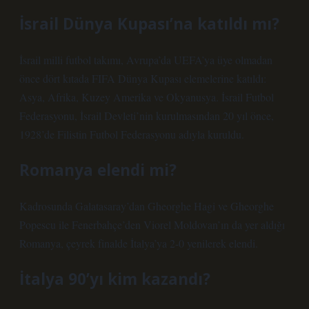
İsrail Dünya Kupası’na katıldı mı?
İsrail milli futbol takımı, Avrupa’da UEFA’ya üye olmadan
önce dört kıtada FIFA Dünya Kupası elemelerine katıldı:
Asya, Afrika, Kuzey Amerika ve Okyanusya. İsrail Futbol
Federasyonu, İsrail Devleti’nin kurulmasından 20 yıl önce,
1928’de Filistin Futbol Federasyonu adıyla kuruldu.
Romanya elendi mi?
Kadrosunda Galatasaray’dan Gheorghe Hagi ve Gheorghe
Popescu ile Fenerbahçe’den Viorel Moldovan’ın da yer aldığı
Romanya, çeyrek finalde İtalya’ya 2-0 yenilerek elendi.
İtalya 90’yı kim kazandı?