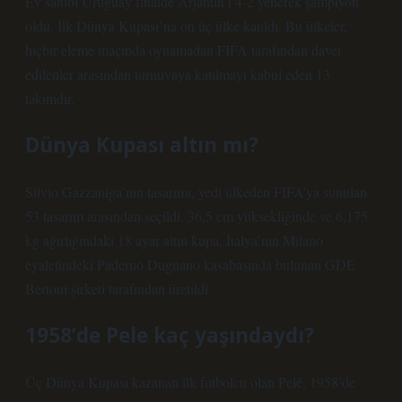
Ev sahibi Uruguay finalde Arjantin’i 4-2 yenerek şampiyon
oldu. İlk Dünya Kupası’na on üç ülke katıldı. Bu ülkeler,
hiçbir eleme maçında oynamadan FIFA tarafından davet
edilenler arasından turnuvaya katılmayı kabul eden 13
takımdır.
Dünya Kupası altın mı?
Silvio Gazzaniga’nın tasarımı, yedi ülkeden FIFA’ya sunulan
53 tasarım arasından seçildi. 36,5 cm yüksekliğinde ve 6,175
kg ağırlığındaki 18 ayar altın kupa, İtalya’nın Milano
eyaletindeki Paderno Dugnano kasabasında bulunan GDE
Bertoni şirketi tarafından üretildi.
1958’de Pele kaç yaşındaydı?
Üç Dünya Kupası kazanan ilk futbolcu olan Pelé, 1958’de