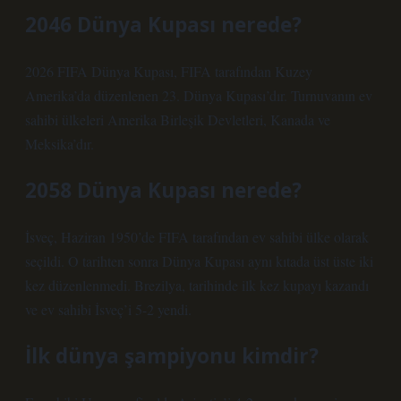
2046 Dünya Kupası nerede?
2026 FIFA Dünya Kupası, FIFA tarafından Kuzey
Amerika’da düzenlenen 23. Dünya Kupası’dır. Turnuvanın ev
sahibi ülkeleri Amerika Birleşik Devletleri, Kanada ve
Meksika’dır.
2058 Dünya Kupası nerede?
İsveç, Haziran 1950’de FIFA tarafından ev sahibi ülke olarak
seçildi. O tarihten sonra Dünya Kupası aynı kıtada üst üste iki
kez düzenlenmedi. Brezilya, tarihinde ilk kez kupayı kazandı
ve ev sahibi İsveç’i 5-2 yendi.
İlk dünya şampiyonu kimdir?