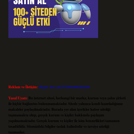
Reklam ve İletişim:
Skype: live:.cid.575569c608265c69
Yasal Uyarı:
Bu internet sitesi, herhangi bir marka, kurum veya şahıs şirketi
ile hiçbir bağlantısı bulunmamaktadır. Sitede yalnızca kendi hazırladığımız
makaleler paylaşılmaktadır. Burada yer alan içerikler haber niteliği
taşımamakta olup, gerçek kurum ve kişiler hakkında paylaşım
yapılmamaktadır. Gerçek kurum ve kişiler ile isim benzerlikleri tamamen
tesadüfidir. Sitemizdeki bilgiler taslak halindedir ve tavsiye niteliği
taşımazlar.