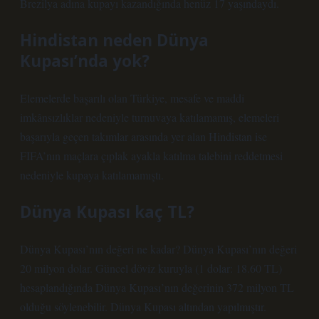
Brezilya adına kupayı kazandığında henüz 17 yaşındaydı.
Hindistan neden Dünya
Kupası’nda yok?
Elemelerde başarılı olan Türkiye, mesafe ve maddi
imkânsızlıklar nedeniyle turnuvaya katılamamış, elemeleri
başarıyla geçen takımlar arasında yer alan Hindistan ise
FIFA’nın maçlara çıplak ayakla katılma talebini reddetmesi
nedeniyle kupaya katılamamıştı.
Dünya Kupası kaç TL?
Dünya Kupası’nın değeri ne kadar? Dünya Kupası’nın değeri
20 milyon dolar. Güncel döviz kuruyla (1 dolar: 18.60 TL)
hesaplandığında Dünya Kupası’nın değerinin 372 milyon TL
olduğu söylenebilir. Dünya Kupası altından yapılmıştır.