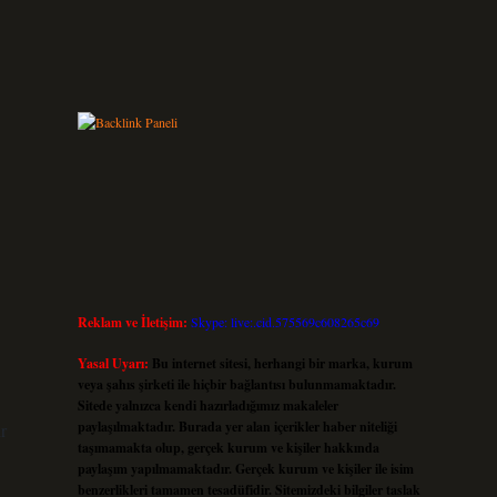
Reklam ve İletişim:
Skype: live:.cid.575569c608265c69
Yasal Uyarı:
Bu internet sitesi, herhangi bir marka, kurum
veya şahıs şirketi ile hiçbir bağlantısı bulunmamaktadır.
Sitede yalnızca kendi hazırladığımız makaleler
paylaşılmaktadır. Burada yer alan içerikler haber niteliği
r
taşımamakta olup, gerçek kurum ve kişiler hakkında
paylaşım yapılmamaktadır. Gerçek kurum ve kişiler ile isim
benzerlikleri tamamen tesadüfidir. Sitemizdeki bilgiler taslak