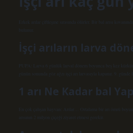
İşçi arı kaç gün
Erkek arılar çiftleşme sırasında ölürler. Bir bal arısı kovanın
bulunur.
İşçi arıların larva dö
PUPA: Larva 6 günlük larval dönem boyunca beş kez kürkünü 
günün sonunda göz ağzı işçi arı larvasıyla kapanır. 9. günde l
1 arı Ne Kadar bal Ya
En çok çalışan hayvan: Arılar… Ortalama bir arı ömrü boyunca 
arısının 2 milyon çiçeği ziyaret etmesi gerekir.