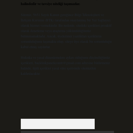
halindedir ve tavsiye niteliği taşımazlar.
Sitemiz, 5651 Sayılı Kanun gereğince Bilgi Teknolojileri ve
İletişim Kurumu (BTK) tarafından onaylanmış bir Yer Sağlayıcı
olarak hizmet vermektedir. Bu nedenle, sitedeki içerikleri proaktif
olarak denetleme veya araştırma yükümlülüğümüz
bulunmamaktadır. Ancak, üyelerimiz yazdıkları içeriklerin
sorumluluğunu taşımakta olup, siteye üye olarak bu sorumluluğu
kabul etmiş sayılırlar.
Hukuka ve yasal düzenlemelere aykırı olduğunu düşündüğünüz
içerikleri,
backlinkpanelicomtr@gmail.com
adresine bildirmeniz
halinde, ilgili içerikler yasal süre içerisinde sitemizden
kaldırılacaktır.
Arama