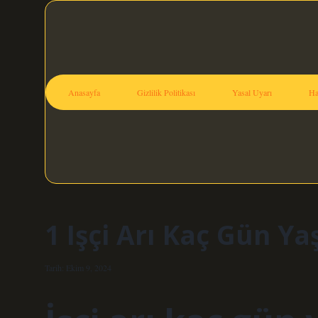
Anasayfa
Gizlilik Politikası
Yasal Uyarı
Ha
1 Işçi Arı Kaç Gün Ya
Tarih: Ekim 9, 2024