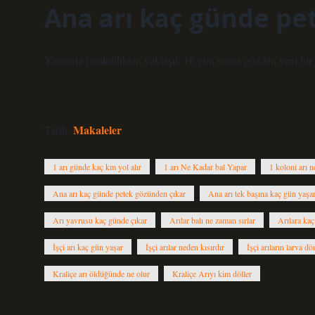
Ana arı kaç günde pe
Yumurta bırakıldıktan yaklaşık 16 gün sonra gözden yeni bir k
Makaleler
Tarih:
1 arı günde kaç km yol alır
1 arı Ne Kadar bal Yapar
1 koloni arı n
Ana arı kaç günde petek gözünden çıkar
Ana arı tek başına kaç gün yaşa
Arı yavrusu kaç günde çıkar
Arılar balı ne zaman sırlar
Arılara kaç
İşçi arı kaç gün yaşar
İşçi arılar neden kısırdır
İşçi arıların larva d
Kraliçe arı öldüğünde ne olur
Kraliçe Arıyı kim döller