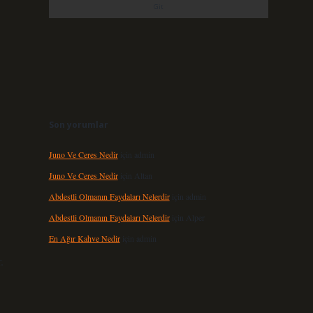
Son yorumlar
Juno Ve Ceres Nedir
için
admin
Juno Ve Ceres Nedir
için
Altan
Abdestli Olmanın Faydaları Nelerdir
için
admin
Abdestli Olmanın Faydaları Nelerdir
için
Alper
En Ağır Kahve Nedir
için
admin
.