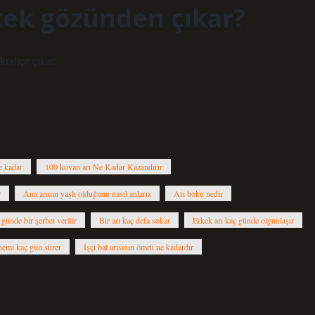
tek gözünden çıkar?
raliçe çıkar.
e kadar
100 kovan arı Ne Kadar Kazandırır
r
Ana arının yaşlı olduğunu nasıl anlarız
Arı boku nedir
 günde bir şerbet verilir
Bir arı kaç defa sokar
Erkek arı kaç günde olgunlaşır
önemi kaç gün sürer
İşçi bal arısının ömrü ne kadardır