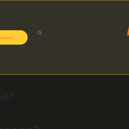
kkımızda
şar