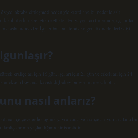
lu özgeci akraba çiftleşmesi nedeniyle kısırdır ve bu nedenle asla
ak kabul edilir. Genetik özellikler. En yaygın arı türlerinde, işçi arılar
enle asla üremezler. İşçiler hala anatomik ve genetik nedenlerle dişi
lgunlaşır?
esi; kraliçe arı için 16 gün, işçi arı için 21 gün ve erkek arı için 24
 uzun ekseni boyunca kavisli dışbükey bir görünüme sahiptir.
unu nasıl anlarız?
bulunan çerçevelerde dağınık yavru varsa ve kraliçe arı yumurtalarla bir
raliçe arının yaşlandığının bir işaretidir.