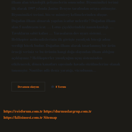
ilham alan teknolojik gelişmelerin sonucudur. Biyomimikri terimi
ilk olarak 1997 yılında Janine Benyus tarafından ortaya atılmıştır.
Biyomimikri terimi, bio ve mimicry kelimelerinden oluşur.
Doğadan ilham alınarak yapılan icatlar nelerdir? Doğadan ilham
alan 5 muhteşem icat. … Lotus çiçeklerindeki nanoteknoloji. …
Tavukların sabit kafası … Yarasaların dev uyarı sistemi. …
Helikopter mühendislerinin ilk görüşte yusufçuk böceği adını
verdiği böcek budur. Doğadan ilham alarak tasarlanmış bir ürün
örneği veriniz ve bu ürünün hangi doğa olayından ilham aldığını
açıklayınız.? Helikopterler yusufçuğun uçuş sisteminden
etkilenerek, dönen kanatları sayesinde havada süzülmelerine olanak
tanımıştır. Nautilus adlı deniz yaratığı, vücudunun…
Doğadan
Devamını okuyun
8 Yorum
Ilham
Alan
Teknolojiler
Nelerdir
https://reisforum.com.tr
https://durmuslargrup.com.tr
https://kilisinsesi.com.tr
Sitemap