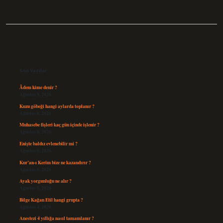
Sidebar
Son Yazılar
Âdem kime denir ?
Ağustos 9, 2026
Kuzu göbeği hangi aylarda toplanır ?
Ağustos 8, 2026
Muhasebe fişleri kaç gün içinde işlenir ?
Ağustos 8, 2026
Enişte baldız evlenebilir mi ?
Ağustos 6, 2026
Kur’an-ı Kerim bize ne kazandırır ?
Ağustos 6, 2026
Ayak yorgunluğu ne alır ?
Ağustos 5, 2026
Bilge Kağan Etil hangi grupta ?
Ağustos 4, 2026
Anestezi 4 yıllığa nasıl tamamlanır ?