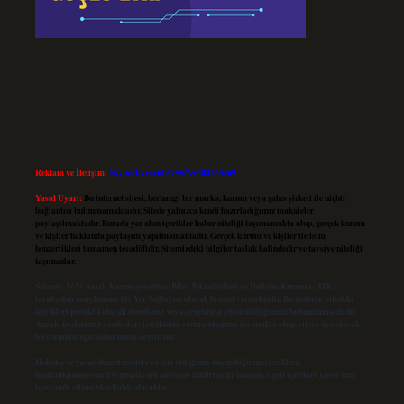
Reklam ve İletişim:
Skype: live:.cid.575569c608265c69
Yasal Uyarı:
Bu internet sitesi, herhangi bir marka, kurum veya şahıs şirketi ile hiçbir
bağlantısı bulunmamaktadır. Sitede yalnızca kendi hazırladığımız makaleler
paylaşılmaktadır. Burada yer alan içerikler haber niteliği taşımamakta olup, gerçek kurum
ve kişiler hakkında paylaşım yapılmamaktadır. Gerçek kurum ve kişiler ile isim
benzerlikleri tamamen tesadüfidir. Sitemizdeki bilgiler taslak halindedir ve tavsiye niteliği
taşımazlar.
Sitemiz, 5651 Sayılı Kanun gereğince Bilgi Teknolojileri ve İletişim Kurumu (BTK)
tarafından onaylanmış bir Yer Sağlayıcı olarak hizmet vermektedir. Bu nedenle, sitedeki
içerikleri proaktif olarak denetleme veya araştırma yükümlülüğümüz bulunmamaktadır.
Ancak, üyelerimiz yazdıkları içeriklerin sorumluluğunu taşımakta olup, siteye üye olarak
bu sorumluluğu kabul etmiş sayılırlar.
Hukuka ve yasal düzenlemelere aykırı olduğunu düşündüğünüz içerikleri,
backlinkpanelicomtr@gmail.com
adresine bildirmeniz halinde, ilgili içerikler yasal süre
içerisinde sitemizden kaldırılacaktır.