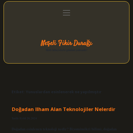
menüyü
Anasayfa
Gizlilik Politikası
Yasal Uyarı
aç
Hakkımızda
Neşeli Fikir Durağı
Hızlı hikayelerle gününü şenlendir!
Etiket:
Yunuslardan esinlenerek ne yapılmıştır
Doğadan Ilham Alan Teknolojiler Nelerdir
Tarih: Eylül 20, 2024
Doğadan esinlenen teknoloji nedir? Biyomimikri bilimi, doğadan