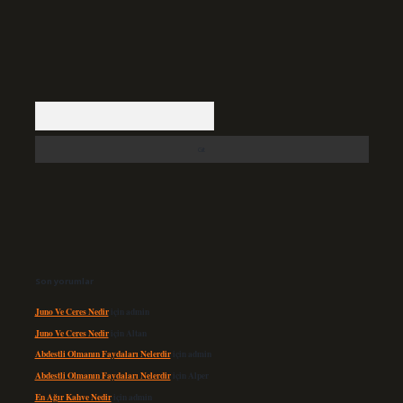
Arama
Son yorumlar
Juno Ve Ceres Nedir
için
admin
Juno Ve Ceres Nedir
için
Altan
Abdestli Olmanın Faydaları Nelerdir
için
admin
Abdestli Olmanın Faydaları Nelerdir
için
Alper
En Ağır Kahve Nedir
için
admin