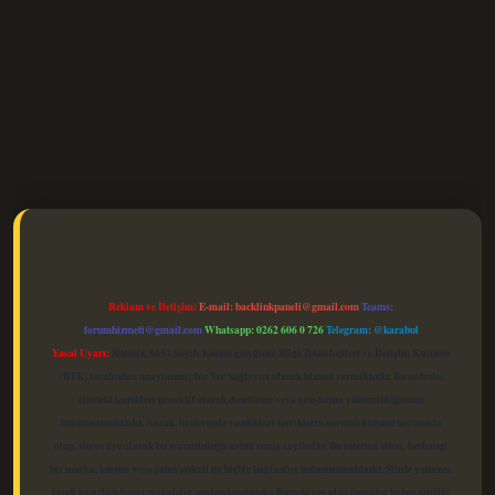
elexbet güncel
Reklam ve İletişim:
E-mail:
backlinkpaneli@gmail.com
Teams:
forumhizmeti@gmail.com
Whatsapp: 0262 606 0 726
Telegram: @karabul
Yasal Uyarı:
Sitemiz, 5651 Sayılı Kanun gereğince Bilgi Teknolojileri ve İletişim Kurumu
(BTK) tarafından onaylanmış bir Yer Sağlayıcı olarak hizmet vermektedir. Bu nedenle,
sitedeki içerikleri proaktif olarak denetleme veya araştırma yükümlülüğümüz
bulunmamaktadır. Ancak, üyelerimiz yazdıkları içeriklerin sorumluluğunu taşımakta
olup, siteye üye olarak bu sorumluluğu kabul etmiş sayılırlar. Bu internet sitesi, herhangi
bir marka, kurum veya şahıs şirketi ile hiçbir bağlantısı bulunmamaktadır. Sitede yalnızca
kendi hazırladığımız makaleler paylaşılmaktadır. Burada yer alan içerikler haber niteliği