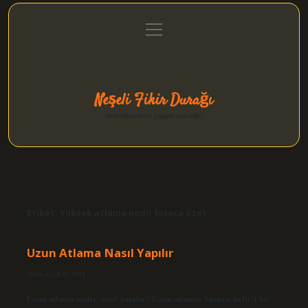
menüyü
Anasayfa
Gizlilik Politikası
Yasal Uyarı
aç
Hakkımızda
Neşeli Fikir Durağı
Hızlı hikayelerle gününü şenlendir!
Etiket:
Yüksek atlama nedir kısaca özet
Uzun Atlama Nasıl Yapılır
Tarih: Eylül 21, 2024
Uzun atlama nedir, nasıl yapılır? Uzun atlama: Sporcu belirli bir