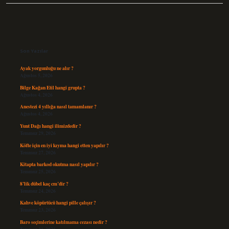
Sidebar
Son Yazılar
Ayak yorgunluğu ne alır ?
Ağustos 5, 2026
Bilge Kağan Etil hangi grupta ?
Ağustos 4, 2026
Anestezi 4 yıllığa nasıl tamamlanır ?
Ağustos 4, 2026
Yunt Dağı hangi ilimizdedir ?
Temmuz 29, 2026
Köfte için en iyi kıyma hangi etten yapılır ?
Temmuz 27, 2026
Kitapta barkod okutma nasıl yapılır ?
Temmuz 25, 2026
8’lik dübel kaç cm’dir ?
Temmuz 24, 2026
Kahve köpürtücü hangi pille çalışır ?
Temmuz 23, 2026
Baro seçimlerine katılmama cezası nedir ?