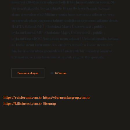
mesafeyi (30-45 m) kat ederek belirli bir hıza ulaştıktan sonra, 30
cm genişliğindeki beyaz tahtada 10 cm ile işaretlenmiş kırmızı
alana girmeden olabildiğince uzağa kum havuzuna atlayarak veya
sıçrayarak ulaşır, sıçrama tahtası dediğimiz şeye uzun atlama denir.
HAFTA 5.docxOMÜ | Ondokuz Mayıs Üniversitesi › public ›
leyla.turkmenOMÜ | Ondokuz Mayıs Üniversitesi › public ›
leyla.turkmenDOC Nasıl daha uzun atlanır? Uzun atlamada, havada
ne kadar uzun kalırsanız, kat ettiğiniz mesafe o kadar uzun olur.
Bu, belirlenen alanı geçmeden 45 metrelik bir mesafeyi koşarak,
hızlanarak ve kum havuzuna atlayarak yapılır. Bu spordaki…
Uzun
Devamını okuyun
10 Yorum
Atlama
Nasıl
Yapılır
https://reisforum.com.tr
https://durmuslargrup.com.tr
https://kilisinsesi.com.tr
Sitemap