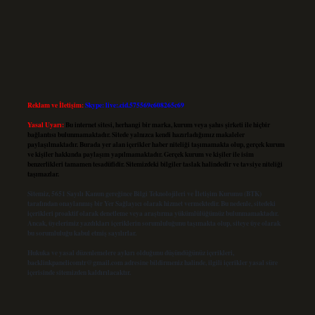
Reklam ve İletişim:
Skype: live:.cid.575569c608265c69
Yasal Uyarı:
Bu internet sitesi, herhangi bir marka, kurum veya şahıs şirketi ile hiçbir
bağlantısı bulunmamaktadır. Sitede yalnızca kendi hazırladığımız makaleler
paylaşılmaktadır. Burada yer alan içerikler haber niteliği taşımamakta olup, gerçek kurum
ve kişiler hakkında paylaşım yapılmamaktadır. Gerçek kurum ve kişiler ile isim
benzerlikleri tamamen tesadüfidir. Sitemizdeki bilgiler taslak halindedir ve tavsiye niteliği
taşımazlar.
Sitemiz, 5651 Sayılı Kanun gereğince Bilgi Teknolojileri ve İletişim Kurumu (BTK)
tarafından onaylanmış bir Yer Sağlayıcı olarak hizmet vermektedir. Bu nedenle, sitedeki
içerikleri proaktif olarak denetleme veya araştırma yükümlülüğümüz bulunmamaktadır.
Ancak, üyelerimiz yazdıkları içeriklerin sorumluluğunu taşımakta olup, siteye üye olarak
bu sorumluluğu kabul etmiş sayılırlar.
Hukuka ve yasal düzenlemelere aykırı olduğunu düşündüğünüz içerikleri,
backlinkpanelicomtr@gmail.com
adresine bildirmeniz halinde, ilgili içerikler yasal süre
içerisinde sitemizden kaldırılacaktır.