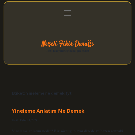
menüyü
Anasayfa
Gizlilik Politikası
Yasal Uyarı
aç
Hakkımızda
Neşeli Fikir Durağı
Hızlı hikayelerle gününü şenlendir!
Etiket:
Yineleme ne demek tyt
Yineleme Anlatım Ne Demek
Tarih: Eylül 21, 2024
Yineleme anlatım nedir? Bir sözcüğün aynı dizede ve bazen sonraki