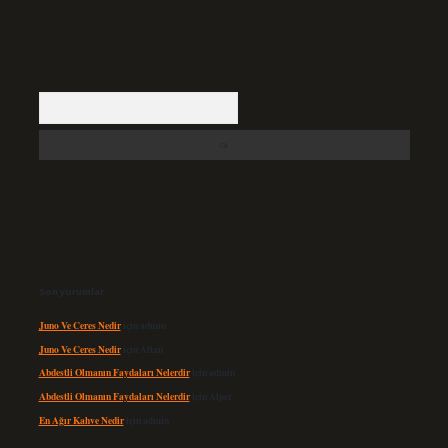
Arama
Son yorumlar
Juno Ve Ceres Nedir
için
admin
Juno Ve Ceres Nedir
için
Altan
Abdestli Olmanın Faydaları Nelerdir
için
admin
Abdestli Olmanın Faydaları Nelerdir
için
Alper
En Ağır Kahve Nedir
için
admin