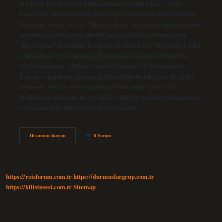
dizelerde farklı eklerle kullanılmasına “çoklu tekrar” denir.
Paragrafta yineleme nedir örnek? İşte merak edilen tüm detaylar.
Örneğin, “two by two” ve “three by three” kelimeleri ikilemelerdir.
Ses tekrarına bir örnek, günlük hayatta sıklıkla kullandığımız
“Beşer şaşar” ifadesidir. Yineleme ne demek tyt? *Bir ifadeyi daha
etkili kılmak veya anlamı güçlendirmek amacıyla sözcüklerin
tekrarlanmasına “çiftleme” denir. Yineleme ve ikileme nedir?
Tekrar ve çoğaltma, yazmayı farklı şekillerde etkileyen iki güçlü
deyimdir. Tekrar vurgu yaparken, ikilik zıtlık yaratır. Bu
farklılıkları anlamak, bu deyimleri etkili bir şekilde kullanmanıza
ve yazınızı daha ilgi çekici hale getirmenize…
Yineleme
Devamını okuyun
8 Yorum
Anlatım
Ne
Demek
https://reisforum.com.tr
https://durmuslargrup.com.tr
https://kilisinsesi.com.tr
Sitemap