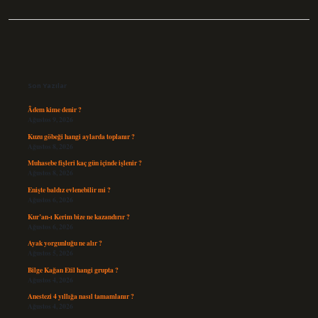
Sidebar
Son Yazılar
Âdem kime denir ?
Ağustos 9, 2026
Kuzu göbeği hangi aylarda toplanır ?
Ağustos 8, 2026
Muhasebe fişleri kaç gün içinde işlenir ?
Ağustos 8, 2026
Enişte baldız evlenebilir mi ?
Ağustos 6, 2026
Kur’an-ı Kerim bize ne kazandırır ?
Ağustos 6, 2026
Ayak yorgunluğu ne alır ?
Ağustos 5, 2026
Bilge Kağan Etil hangi grupta ?
Ağustos 4, 2026
Anestezi 4 yıllığa nasıl tamamlanır ?
Ağustos 4, 2026