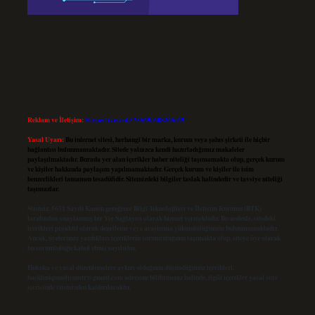
Reklam ve İletişim:
Skype: live:.cid.575569c608265c69
Yasal Uyarı:
Bu internet sitesi, herhangi bir marka, kurum veya şahıs şirketi ile hiçbir
bağlantısı bulunmamaktadır. Sitede yalnızca kendi hazırladığımız makaleler
paylaşılmaktadır. Burada yer alan içerikler haber niteliği taşımamakta olup, gerçek kurum
ve kişiler hakkında paylaşım yapılmamaktadır. Gerçek kurum ve kişiler ile isim
benzerlikleri tamamen tesadüfidir. Sitemizdeki bilgiler taslak halindedir ve tavsiye niteliği
taşımazlar.
Sitemiz, 5651 Sayılı Kanun gereğince Bilgi Teknolojileri ve İletişim Kurumu (BTK)
tarafından onaylanmış bir Yer Sağlayıcı olarak hizmet vermektedir. Bu nedenle, sitedeki
içerikleri proaktif olarak denetleme veya araştırma yükümlülüğümüz bulunmamaktadır.
Ancak, üyelerimiz yazdıkları içeriklerin sorumluluğunu taşımakta olup, siteye üye olarak
bu sorumluluğu kabul etmiş sayılırlar.
Hukuka ve yasal düzenlemelere aykırı olduğunu düşündüğünüz içerikleri,
backlinkpanelicomtr@gmail.com
adresine bildirmeniz halinde, ilgili içerikler yasal süre
içerisinde sitemizden kaldırılacaktır.