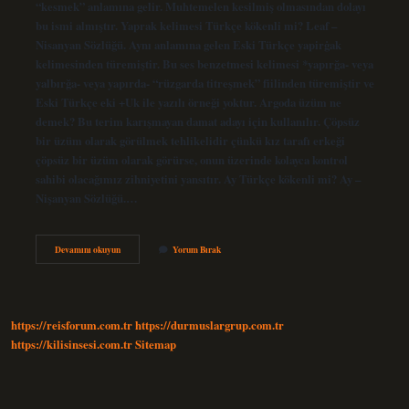
“kesmek” anlamına gelir. Muhtemelen kesilmiş olmasından dolayı
bu ismi almıştır. Yaprak kelimesi Türkçe kökenli mi? Leaf –
Nisanyan Sözlüğü. Aynı anlamına gelen Eski Türkçe yapirġak
kelimesinden türemiştir. Bu ses benzetmesi kelimesi *yapırğa- veya
yalbırğa- veya yapırda- “rüzgarda titreşmek” fiilinden türemiştir ve
Eski Türkçe eki +Uk ile yazılı örneği yoktur. Argoda üzüm ne
demek? Bu terim karışmayan damat adayı için kullanılır. Çöpsüz
bir üzüm olarak görülmek tehlikelidir çünkü kız tarafı erkeği
çöpsüz bir üzüm olarak görürse, onun üzerinde kolayca kontrol
sahibi olacağımız zihniyetini yansıtır. Ay Türkçe kökenli mi? Ay –
Nişanyan Sözlüğü.…
Eski
Devamını okuyun
Yorum Bırak
Türkçede
Üzüm
Ne
Demek
https://reisforum.com.tr
https://durmuslargrup.com.tr
https://kilisinsesi.com.tr
Sitemap