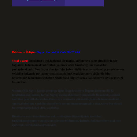
Reklam ve İletişim:
Skype: live:.cid.575569c608265c69
Yasal Uyarı:
Bu internet sitesi, herhangi bir marka, kurum veya şahıs şirketi ile hiçbir
bağlantısı bulunmamaktadır. Sitede yalnızca kendi hazırladığımız makaleler
paylaşılmaktadır. Burada yer alan içerikler haber niteliği taşımamakta olup, gerçek kurum
ve kişiler hakkında paylaşım yapılmamaktadır. Gerçek kurum ve kişiler ile isim
benzerlikleri tamamen tesadüfidir. Sitemizdeki bilgiler taslak halindedir ve tavsiye niteliği
taşımazlar.
Sitemiz, 5651 Sayılı Kanun gereğince Bilgi Teknolojileri ve İletişim Kurumu (BTK)
tarafından onaylanmış bir Yer Sağlayıcı olarak hizmet vermektedir. Bu nedenle, sitedeki
içerikleri proaktif olarak denetleme veya araştırma yükümlülüğümüz bulunmamaktadır.
Ancak, üyelerimiz yazdıkları içeriklerin sorumluluğunu taşımakta olup, siteye üye olarak
bu sorumluluğu kabul etmiş sayılırlar.
Hukuka ve yasal düzenlemelere aykırı olduğunu düşündüğünüz içerikleri,
backlinkpanelicomtr@gmail.com
adresine bildirmeniz halinde, ilgili içerikler yasal süre
içerisinde sitemizden kaldırılacaktır.