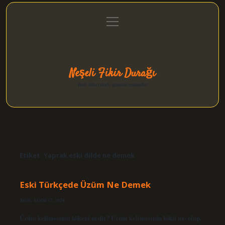
menüyü
Anasayfa
Gizlilik Politikası
Yasal Uyarı
aç
Hakkımızda
Neşeli Fikir Durağı
Hızlı hikayelerle gününü şenlendir!
Etiket:
Yaprak eski dilde ne demek
Eski Türkçede Üzüm Ne Demek
Tarih: Aralık 17, 2024
Üzüm kelimesinin kökeni nedir? Üzüm kelimesinin kökü uz- olup,