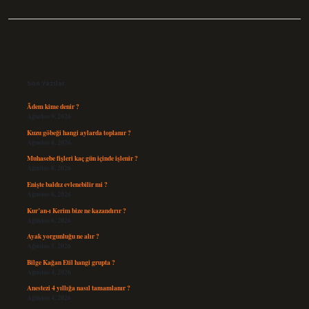
Sidebar
Son Yazılar
Âdem kime denir ?
Ağustos 9, 2026
Kuzu göbeği hangi aylarda toplanır ?
Ağustos 8, 2026
Muhasebe fişleri kaç gün içinde işlenir ?
Ağustos 8, 2026
Enişte baldız evlenebilir mi ?
Ağustos 6, 2026
Kur’an-ı Kerim bize ne kazandırır ?
Ağustos 6, 2026
Ayak yorgunluğu ne alır ?
Ağustos 5, 2026
Bilge Kağan Etil hangi grupta ?
Ağustos 4, 2026
Anestezi 4 yıllığa nasıl tamamlanır ?
Ağustos 4, 2026