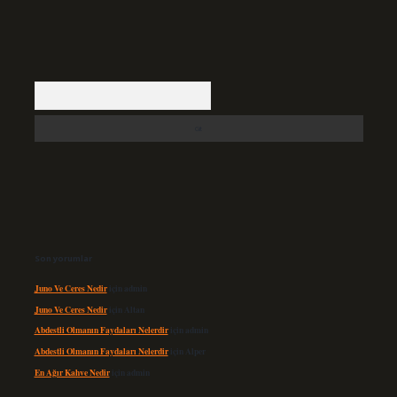
Arama
Son yorumlar
Juno Ve Ceres Nedir
için
admin
Juno Ve Ceres Nedir
için
Altan
Abdestli Olmanın Faydaları Nelerdir
için
admin
Abdestli Olmanın Faydaları Nelerdir
için
Alper
En Ağır Kahve Nedir
için
admin