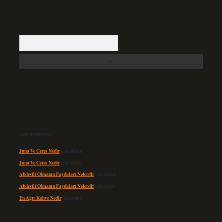
Arama
Son yorumlar
Juno Ve Ceres Nedir
için
admin
Juno Ve Ceres Nedir
için
Altan
Abdestli Olmanın Faydaları Nelerdir
için
admin
Abdestli Olmanın Faydaları Nelerdir
için
Alper
En Ağır Kahve Nedir
için
admin