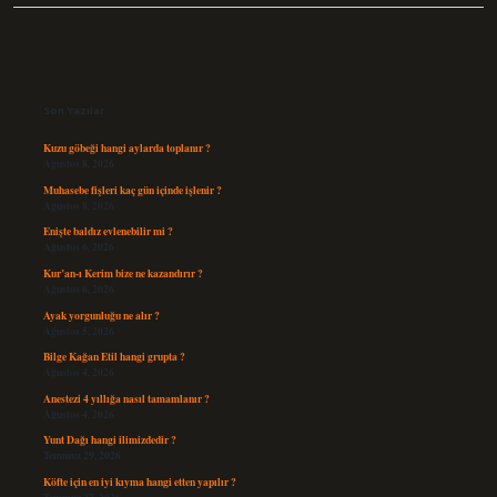
Sidebar
Son Yazılar
Kuzu göbeği hangi aylarda toplanır ?
Ağustos 8, 2026
Muhasebe fişleri kaç gün içinde işlenir ?
Ağustos 8, 2026
Enişte baldız evlenebilir mi ?
Ağustos 6, 2026
Kur’an-ı Kerim bize ne kazandırır ?
Ağustos 6, 2026
Ayak yorgunluğu ne alır ?
Ağustos 5, 2026
Bilge Kağan Etil hangi grupta ?
Ağustos 4, 2026
Anestezi 4 yıllığa nasıl tamamlanır ?
Ağustos 4, 2026
Yunt Dağı hangi ilimizdedir ?
Temmuz 29, 2026
Köfte için en iyi kıyma hangi etten yapılır ?