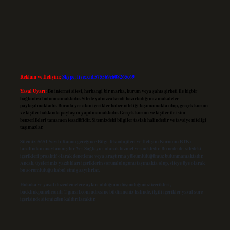
Reklam ve İletişim:
Skype: live:.cid.575569c608265c69
Yasal Uyarı:
Bu internet sitesi, herhangi bir marka, kurum veya şahıs şirketi ile hiçbir
bağlantısı bulunmamaktadır. Sitede yalnızca kendi hazırladığımız makaleler
paylaşılmaktadır. Burada yer alan içerikler haber niteliği taşımamakta olup, gerçek kurum
ve kişiler hakkında paylaşım yapılmamaktadır. Gerçek kurum ve kişiler ile isim
benzerlikleri tamamen tesadüfidir. Sitemizdeki bilgiler taslak halindedir ve tavsiye niteliği
taşımazlar.
Sitemiz, 5651 Sayılı Kanun gereğince Bilgi Teknolojileri ve İletişim Kurumu (BTK)
tarafından onaylanmış bir Yer Sağlayıcı olarak hizmet vermektedir. Bu nedenle, sitedeki
içerikleri proaktif olarak denetleme veya araştırma yükümlülüğümüz bulunmamaktadır.
Ancak, üyelerimiz yazdıkları içeriklerin sorumluluğunu taşımakta olup, siteye üye olarak
bu sorumluluğu kabul etmiş sayılırlar.
Hukuka ve yasal düzenlemelere aykırı olduğunu düşündüğünüz içerikleri,
backlinkpanelicomtr@gmail.com
adresine bildirmeniz halinde, ilgili içerikler yasal süre
içerisinde sitemizden kaldırılacaktır.