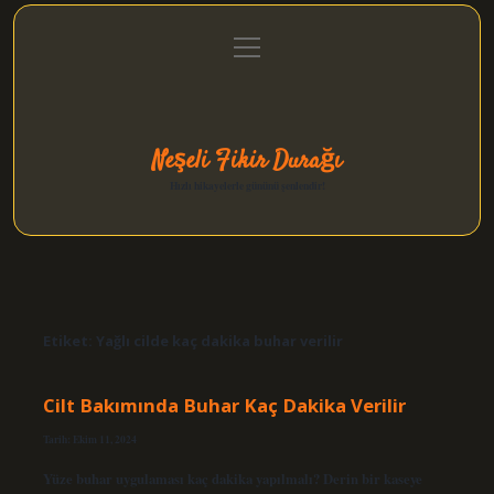
menüyü
Anasayfa
Gizlilik Politikası
Yasal Uyarı
aç
Hakkımızda
Neşeli Fikir Durağı
Hızlı hikayelerle gününü şenlendir!
Etiket:
Yağlı cilde kaç dakika buhar verilir
Cilt Bakımında Buhar Kaç Dakika Verilir
Tarih: Ekim 11, 2024
Yüze buhar uygulaması kaç dakika yapılmalı? Derin bir kaseye