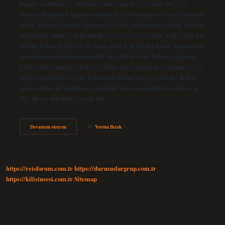
kaynar su dökün ve yüzünüzü buharlamak için rahat bir yere
oturun. Buharın kaçmasını önlemek için başınızı ve kaseyi havluyla
örtün. Buharı, başınız başınızın 8-12 inç yukarısında olacak şekilde
yüzünüzde tutun ve 5-10 dakika boyunca devam edin. Yağlı cilde kaç
dakika buhar verilir? Cilt tipine göre 5-20 dakika kadar müşterinin
yanından ayrılmadan kontrollü bir şekilde cilde buhar uygulanır.
Cildi tahriş etmeden, buharın ciltte oluşturduğu nemi kompresyon
yoluyla uzaklaştırır. Cilt bakımında buhar kaç cm olmalı? Buhar
çıkış noktası ile uygulama yapılacak uzuv arasındaki mesafe en az
25 – 40 cm olmalıdır, ancak cilt…
Cilt
Devamını okuyun
Yorum Bırak
Bakımında
Buhar
Kaç
Dakika
Verilir
https://reisforum.com.tr
https://durmuslargrup.com.tr
https://kilisinsesi.com.tr
Sitemap