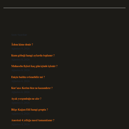
Sidebar
Son Yazılar
Âdem kime denir ?
Ağustos 9, 2026
Kuzu göbeği hangi aylarda toplanır ?
Ağustos 8, 2026
Muhasebe fişleri kaç gün içinde işlenir ?
Ağustos 8, 2026
Enişte baldız evlenebilir mi ?
Ağustos 6, 2026
Kur’an-ı Kerim bize ne kazandırır ?
Ağustos 6, 2026
Ayak yorgunluğu ne alır ?
Ağustos 5, 2026
Bilge Kağan Etil hangi grupta ?
Ağustos 4, 2026
Anestezi 4 yıllığa nasıl tamamlanır ?
Ağustos 4, 2026