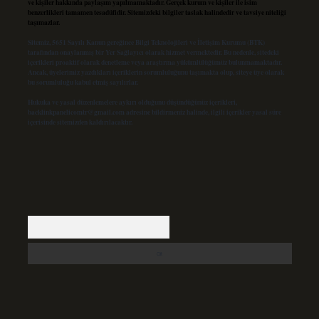
ve kişiler hakkında paylaşım yapılmamaktadır. Gerçek kurum ve kişiler ile isim
benzerlikleri tamamen tesadüfidir. Sitemizdeki bilgiler taslak halindedir ve tavsiye niteliği
taşımazlar.
Sitemiz, 5651 Sayılı Kanun gereğince Bilgi Teknolojileri ve İletişim Kurumu (BTK)
tarafından onaylanmış bir Yer Sağlayıcı olarak hizmet vermektedir. Bu nedenle, sitedeki
içerikleri proaktif olarak denetleme veya araştırma yükümlülüğümüz bulunmamaktadır.
Ancak, üyelerimiz yazdıkları içeriklerin sorumluluğunu taşımakta olup, siteye üye olarak
bu sorumluluğu kabul etmiş sayılırlar.
Hukuka ve yasal düzenlemelere aykırı olduğunu düşündüğünüz içerikleri,
backlinkpanelicomtr@gmail.com
adresine bildirmeniz halinde, ilgili içerikler yasal süre
içerisinde sitemizden kaldırılacaktır.
Arama