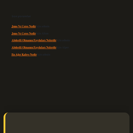
Son yorumlar
Juno Ve Ceres Nedir
için
admin
Juno Ve Ceres Nedir
için
Altan
Abdestli Olmanın Faydaları Nelerdir
için
admin
Abdestli Olmanın Faydaları Nelerdir
için
Alper
En Ağır Kahve Nedir
için
admin
lexbet güncel