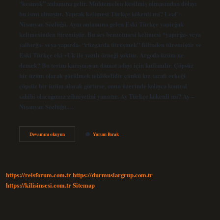
“kesmek” anlamına gelir. Muhtemelen kesilmiş olmasından dolayı
bu ismi almıştır. Yaprak kelimesi Türkçe kökenli mi? Leaf –
Nisanyan Sözlüğü. Aynı anlamına gelen Eski Türkçe yapirġak
kelimesinden türemiştir. Bu ses benzetmesi kelimesi *yapırğa- veya
yalbırğa- veya yapırda- “rüzgarda titreşmek” fiilinden türemiştir ve
Eski Türkçe eki +Uk ile yazılı örneği yoktur. Argoda üzüm ne
demek? Bu terim karışmayan damat adayı için kullanılır. Çöpsüz
bir üzüm olarak görülmek tehlikelidir çünkü kız tarafı erkeği
çöpsüz bir üzüm olarak görürse, onun üzerinde kolayca kontrol
sahibi olacağımız zihniyetini yansıtır. Ay Türkçe kökenli mi? Ay –
Nişanyan Sözlüğü.…
Eski
Devamını okuyun
Yorum Bırak
Türkçede
Üzüm
Ne
Demek
https://reisforum.com.tr
https://durmuslargrup.com.tr
https://kilisinsesi.com.tr
Sitemap