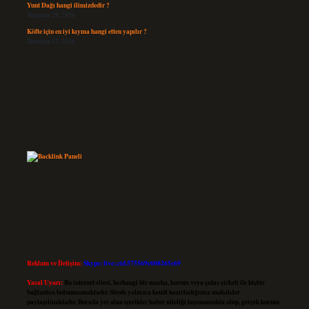
Yunt Dağı hangi ilimizdedir ?
Temmuz 29, 2026
Köfte için en iyi kıyma hangi etten yapılır ?
Temmuz 27, 2026
Reklam ve İletişim:
Skype: live:.cid.575569c608265c69
Yasal Uyarı:
Bu internet sitesi, herhangi bir marka, kurum veya şahıs şirketi ile hiçbir
bağlantısı bulunmamaktadır. Sitede yalnızca kendi hazırladığımız makaleler
paylaşılmaktadır. Burada yer alan içerikler haber niteliği taşımamakta olup, gerçek kurum