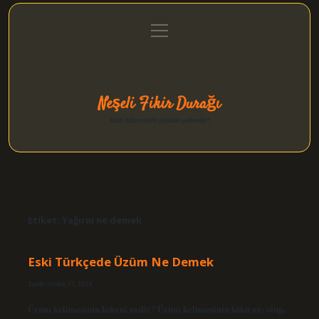
menüyü
Anasayfa
Gizlilik Politikası
Yasal Uyarı
aç
Hakkımızda
Neşeli Fikir Durağı
Hızlı hikayelerle gününü şenlendir!
Etiket:
Yağırnı ne demek
Eski Türkçede Üzüm Ne Demek
Tarih: Aralık 17, 2024
Üzüm kelimesinin kökeni nedir? Üzüm kelimesinin kökü uz- olup,