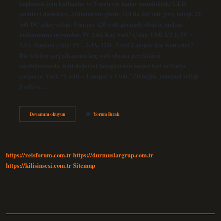
bağlamak için kullanılır ve 5 metreye kadar uzunluktaki LED
şeritleri destekler. Alüminyum gövde, 110 ila 265 volt giriş voltajı, 24
volt DC çıkış voltajı. 5 amper 120 watt gücünde olup iç mekan
kullanımına uygundur. 5V 2.4A Kaç watt? Çıkış: USB 1/2 2: 5V –
2.4A. Toplam çıkış: 5V – 2.4A, 12W. 5 volt 2 amper kaç watt eder?
Bir telefon şarj cihazının kaç watt olması gerektiğini
sorduğumuzda, watt değerini hesaplarken amperleri voltlarla
çarparız. Yani, “1 watt = 1 amper x 1 volt.” Örneğin, nominal voltajı
5 volt ve…
5V
Devamını okuyun
Yorum Bırak
24
A
Kaç
Watt
https://reisforum.com.tr
https://durmuslargrup.com.tr
https://kilisinsesi.com.tr
Sitemap