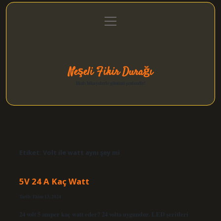
menüyü
Anasayfa
Gizlilik Politikası
Yasal Uyarı
aç
Hakkımızda
Neşeli Fikir Durağı
Hızlı hikayelerle gününü şenlendir!
Etiket:
Volt ile watt aynı şey mi
5V 24 A Kaç Watt
Tarih: Ekim 13, 2024
24 volt 5 amper kaç watt eder? 24 volta uygundur. LED şeritleri