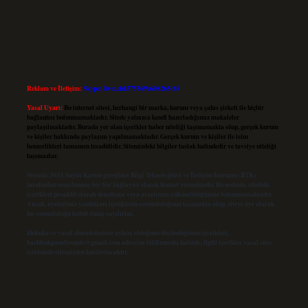
Reklam ve İletişim:
Skype: live:.cid.575569c608265c69
Yasal Uyarı:
Bu internet sitesi, herhangi bir marka, kurum veya şahıs şirketi ile hiçbir
bağlantısı bulunmamaktadır. Sitede yalnızca kendi hazırladığımız makaleler
paylaşılmaktadır. Burada yer alan içerikler haber niteliği taşımamakta olup, gerçek kurum
ve kişiler hakkında paylaşım yapılmamaktadır. Gerçek kurum ve kişiler ile isim
benzerlikleri tamamen tesadüfidir. Sitemizdeki bilgiler taslak halindedir ve tavsiye niteliği
taşımazlar.
Sitemiz, 5651 Sayılı Kanun gereğince Bilgi Teknolojileri ve İletişim Kurumu (BTK)
tarafından onaylanmış bir Yer Sağlayıcı olarak hizmet vermektedir. Bu nedenle, sitedeki
içerikleri proaktif olarak denetleme veya araştırma yükümlülüğümüz bulunmamaktadır.
Ancak, üyelerimiz yazdıkları içeriklerin sorumluluğunu taşımakta olup, siteye üye olarak
bu sorumluluğu kabul etmiş sayılırlar.
Hukuka ve yasal düzenlemelere aykırı olduğunu düşündüğünüz içerikleri,
backlinkpanelicomtr@gmail.com
adresine bildirmeniz halinde, ilgili içerikler yasal süre
içerisinde sitemizden kaldırılacaktır.