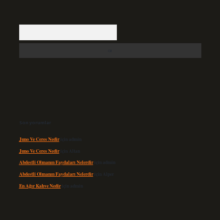
Arama
Son yorumlar
Juno Ve Ceres Nedir
için
admin
Juno Ve Ceres Nedir
için
Altan
Abdestli Olmanın Faydaları Nelerdir
için
admin
Abdestli Olmanın Faydaları Nelerdir
için
Alper
En Ağır Kahve Nedir
için
admin