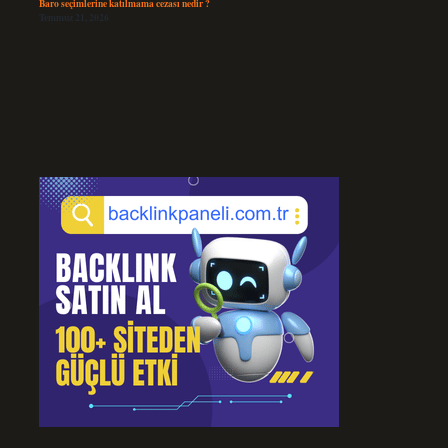
Baro seçimlerine katılmama cezası nedir ?
Temmuz 21, 2026