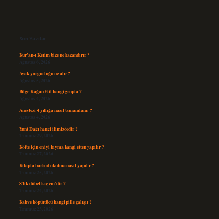
Sidebar
Son Yazılar
Kur’an-ı Kerim bize ne kazandırır ?
Ağustos 6, 2026
Ayak yorgunluğu ne alır ?
Ağustos 5, 2026
Bilge Kağan Etil hangi grupta ?
Ağustos 4, 2026
Anestezi 4 yıllığa nasıl tamamlanır ?
Ağustos 4, 2026
Yunt Dağı hangi ilimizdedir ?
Temmuz 29, 2026
Köfte için en iyi kıyma hangi etten yapılır ?
Temmuz 27, 2026
Kitapta barkod okutma nasıl yapılır ?
Temmuz 25, 2026
8’lik dübel kaç cm’dir ?
Temmuz 24, 2026
Kahve köpürtücü hangi pille çalışır ?
Temmuz 23, 2026