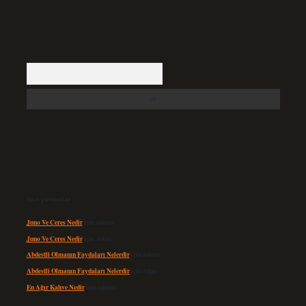
Arama
Son yorumlar
Juno Ve Ceres Nedir
için
admin
Juno Ve Ceres Nedir
için
Altan
Abdestli Olmanın Faydaları Nelerdir
için
admin
Abdestli Olmanın Faydaları Nelerdir
için
Alper
En Ağır Kahve Nedir
için
admin