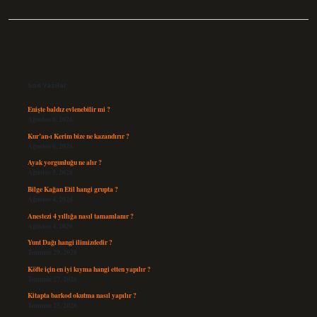
Sidebar
Son Yazılar
Enişte baldız evlenebilir mi ?
Ağustos 6, 2026
Kur’an-ı Kerim bize ne kazandırır ?
Ağustos 6, 2026
Ayak yorgunluğu ne alır ?
Ağustos 5, 2026
Bilge Kağan Etil hangi grupta ?
Ağustos 4, 2026
Anestezi 4 yıllığa nasıl tamamlanır ?
Ağustos 4, 2026
Yunt Dağı hangi ilimizdedir ?
Temmuz 29, 2026
Köfte için en iyi kıyma hangi etten yapılır ?
Temmuz 27, 2026
Kitapta barkod okutma nasıl yapılır ?
Temmuz 25, 2026