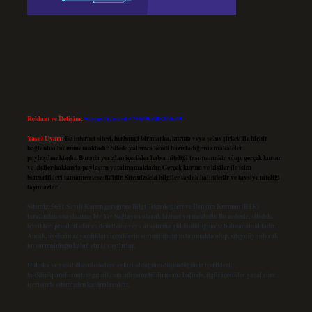
Reklam ve İletişim:
Skype: live:.cid.575569c608265c69
Yasal Uyarı:
Bu internet sitesi, herhangi bir marka, kurum veya şahıs şirketi ile hiçbir
bağlantısı bulunmamaktadır. Sitede yalnızca kendi hazırladığımız makaleler
paylaşılmaktadır. Burada yer alan içerikler haber niteliği taşımamakta olup, gerçek kurum
ve kişiler hakkında paylaşım yapılmamaktadır. Gerçek kurum ve kişiler ile isim
benzerlikleri tamamen tesadüfidir. Sitemizdeki bilgiler taslak halindedir ve tavsiye niteliği
taşımazlar.
Sitemiz, 5651 Sayılı Kanun gereğince Bilgi Teknolojileri ve İletişim Kurumu (BTK)
tarafından onaylanmış bir Yer Sağlayıcı olarak hizmet vermektedir. Bu nedenle, sitedeki
içerikleri proaktif olarak denetleme veya araştırma yükümlülüğümüz bulunmamaktadır.
Ancak, üyelerimiz yazdıkları içeriklerin sorumluluğunu taşımakta olup, siteye üye olarak
bu sorumluluğu kabul etmiş sayılırlar.
Hukuka ve yasal düzenlemelere aykırı olduğunu düşündüğünüz içerikleri,
backlinkpanelicomtr@gmail.com
adresine bildirmeniz halinde, ilgili içerikler yasal süre
içerisinde sitemizden kaldırılacaktır.