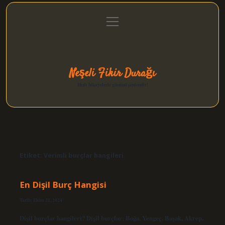
menüyü
Anasayfa
Gizlilik Politikası
Yasal Uyarı
aç
Hakkımızda
Neşeli Fikir Durağı
Hızlı hikayelerle gününü şenlendir!
Etiket:
Verimli burçlar hangileri
En Dişil Burç Hangisi
Tarih: Ekim 21, 2024
Dişil burçlar hangileri? Dişil burçlar; Boğa, Yengeç, Başak, Akrep,