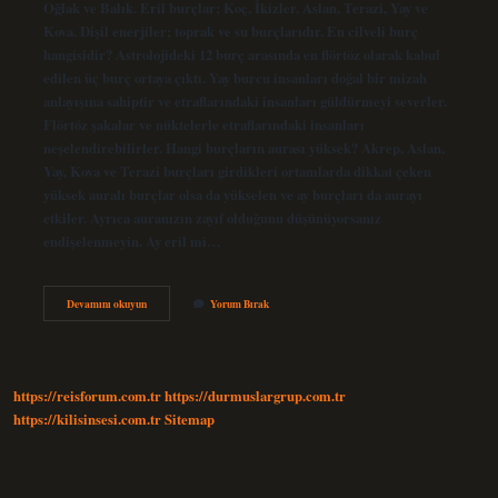
Oğlak ve Balık. Eril burçlar; Koç, İkizler, Aslan, Terazi, Yay ve
Kova. Dişil enerjiler; toprak ve su burçlarıdır. En cilveli burç
hangisidir? Astrolojideki 12 burç arasında en flörtöz olarak kabul
edilen üç burç ortaya çıktı. Yay burcu insanları doğal bir mizah
anlayışına sahiptir ve etraflarındaki insanları güldürmeyi severler.
Flörtöz şakalar ve nüktelerle etraflarındaki insanları
neşelendirebilirler. Hangi burçların aurası yüksek? Akrep, Aslan,
Yay, Kova ve Terazi burçları girdikleri ortamlarda dikkat çeken
yüksek auralı burçlar olsa da yükselen ve ay burçları da aurayı
etkiler. Ayrıca auranızın zayıf olduğunu düşünüyorsanız
endişelenmeyin. Ay eril mi…
En
Devamını okuyun
Yorum Bırak
Dişil
Burç
Hangisi
https://reisforum.com.tr
https://durmuslargrup.com.tr
https://kilisinsesi.com.tr
Sitemap