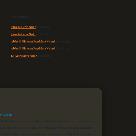
Son yorumlar
Juno Ve Ceres Nedir
için
admin
Juno Ve Ceres Nedir
için
Altan
Abdestli Olmanın Faydaları Nelerdir
için
admin
Abdestli Olmanın Faydaları Nelerdir
için
Alper
En Ağır Kahve Nedir
için
admin
 @karabul
proaktif olarak denetleme veya araştırma yükümlülüğümüz bulunmamaktadır. Ancak,
r bağlantısı bulunmamaktadır. Sitede yalnızca kendi hazırladığımız makaleler
sadüfidir. Sitemiz, kar amacı gütmeyen ve tamamen ücretsiz bir bilgi paylaşım