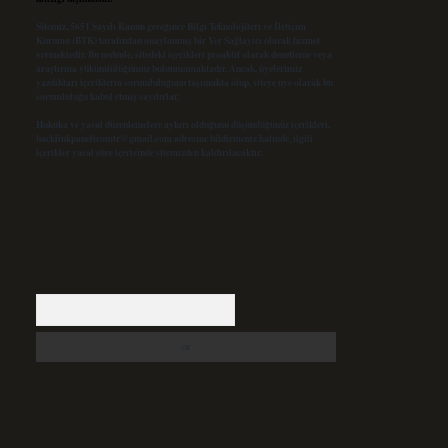
Sitemiz, 5651 Sayılı Kanun gereğince Bilgi Teknolojileri ve İletişim
Kurumu (BTK) tarafından onaylanmış bir Yer Sağlayıcı olarak hizmet
vermektedir. Bu nedenle, sitedeki içerikleri proaktif olarak denetleme veya
araştırma yükümlülüğümüz bulunmamaktadır. Ancak, üyelerimiz
yazdıkları içeriklerin sorumluluğunu taşımakta olup, siteye üye olarak bu
sorumluluğu kabul etmiş sayılırlar.
Hukuka ve yasal düzenlemelere aykırı olduğunu düşündüğünüz içerikleri,
backlinkpanelicomtr@gmail.com
adresine bildirmeniz halinde, ilgili
içerikler yasal süre içerisinde sitemizden kaldırılacaktır.
Arama