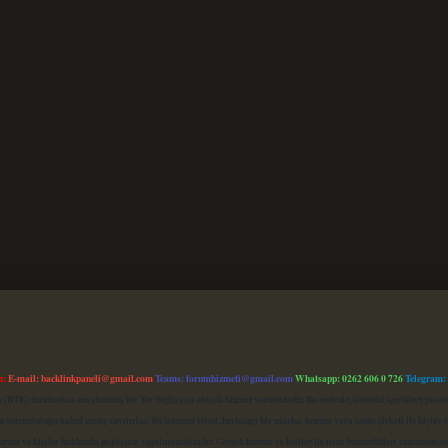
m:
E-mail:
backlinkpaneli@gmail.com
Teams:
forumhizmeti@gmail.com
Whatsapp: 0262 606 0 726
Telegram:
mu (BTK) tarafından onaylanmış bir Yer Sağlayıcı olarak hizmet vermektedir. Bu nedenle, sitedeki içerikleri 
 sorumluluğu kabul etmiş sayılırlar. Bu internet sitesi, herhangi bir marka, kurum veya şahıs şirketi ile hiçbi
kurum ve kişiler hakkında paylaşım yapılmamaktadır. Gerçek kurum ve kişiler ile isim benzerlikleri tamamen te