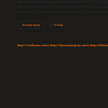
sıçrama tahtası dediğimiz şeye uzun atlama denir. HAFTA 5.docxOM
Mayıs Üniversitesi › public › leyla.turkmenDOC Nasıl daha uzun atlan
kadar uzun olur. Bu, belirlenen alanı geçmeden 45 metrelik bir mes
Uzun
Devamını okuyun
10 Yorum
Atlama
Nasıl
Yapılır
https://reisforum.com.tr
https://durmuslargrup.com.tr
https://kilisi