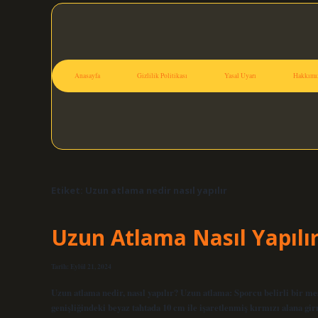
Anasayfa
Gizlilik Politikası
Yasal Uyarı
Hakkımı
Etiket:
Uzun atlama nedir nasıl yapılır
Uzun Atlama Nasıl Yapılı
Tarih: Eylül 21, 2024
Uzun atlama nedir, nasıl yapılır? Uzun atlama: Sporcu belirli bir mes
genişliğindeki beyaz tahtada 10 cm ile işaretlenmiş kırmızı alana gi