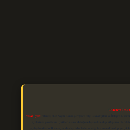
Reklam ve İletişi
Yasal Uyarı:
Sitemiz, 5651 Sayılı Kanun gereğince Bilgi Teknolojileri ve İletişim Kuru
üyelerimiz yazdıkları içeriklerin sorumluluğunu taşımakta olup, siteye üye olarak bu
paylaşılmaktadır. Burada yer alan içerikler haber niteliği taşımamakta olup, gerçek 