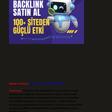
Reklam ve İletişim:
Skype: live:.cid.575569c608265c69
Yasal Uyarı:
Bu internet sitesi, herhangi bir marka, kurum veya şahıs
şirketi ile hiçbir bağlantısı bulunmamaktadır. Sitede yalnızca kendi
hazırladığımız makaleler paylaşılmaktadır. Burada yer alan içerikler
haber niteliği taşımamakta olup, gerçek kurum ve kişiler hakkında
paylaşım yapılmamaktadır. Gerçek kurum ve kişiler ile isim benzerlikleri
tamamen tesadüfidir. Sitemizdeki bilgiler taslak halindedir ve tavsiye
niteliği taşımazlar.