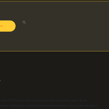
zda
r
afeyi (30-45 m) kat ederek belirli bir hıza ulaştıktan sonra, 30 cm
rmeden olabildiğince uzağa kum havuzuna atlayarak veya sıçrayarak ulaşır,