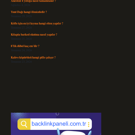
Anestezi 4 yıllığa nasıl tamamlanır ?
Ağustos 4, 2026
Yunt Dağı hangi ilimizdedir ?
Temmuz 29, 2026
Köfte için en iyi kıyma hangi etten yapılır ?
Temmuz 27, 2026
Kitapta barkod okutma nasıl yapılır ?
Temmuz 25, 2026
8’lik dübel kaç cm’dir ?
Temmuz 24, 2026
Kahve köpürtücü hangi pille çalışır ?
Temmuz 23, 2026