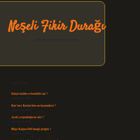
Neşeli Fikir Durağı
Hızlı hikayelerle gününü şenlendir!
Sidebar
elexbet güncel
Son Yazılar
Enişte baldız evlenebilir mi ?
Ağustos 6, 2026
Kur’an-ı Kerim bize ne kazandırır ?
Ağustos 6, 2026
Ayak yorgunluğu ne alır ?
Ağustos 5, 2026
Bilge Kağan Etil hangi grupta ?
Ağustos 4, 2026