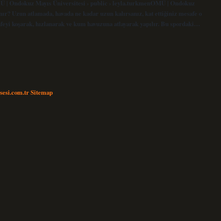
Ü | Ondokuz Mayıs Üniversitesi › public › leyla.turkmenOMÜ | Ondokuz
ır? Uzun atlamada, havada ne kadar uzun kalırsanız, kat ettiğiniz mesafe o
afeyi koşarak, hızlanarak ve kum havuzuna atlayarak yapılır. Bu spordaki…
nsesi.com.tr
Sitemap