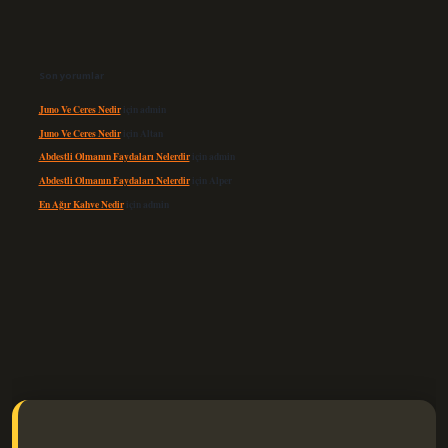
Son yorumlar
Juno Ve Ceres Nedir
için
admin
Juno Ve Ceres Nedir
için
Altan
Abdestli Olmanın Faydaları Nelerdir
için
admin
Abdestli Olmanın Faydaları Nelerdir
için
Alper
En Ağır Kahve Nedir
için
admin
lexbet güncel