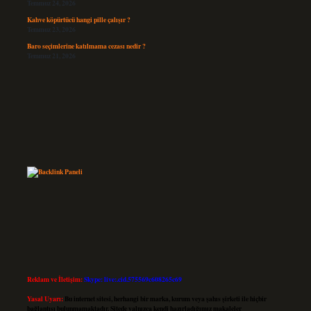
Temmuz 24, 2026
Kahve köpürtücü hangi pille çalışır ?
Temmuz 23, 2026
Baro seçimlerine katılmama cezası nedir ?
Temmuz 21, 2026
Reklam ve İletişim:
Skype: live:.cid.575569c608265c69
Yasal Uyarı:
Bu internet sitesi, herhangi bir marka, kurum veya şahıs şirketi ile hiçbir
bağlantısı bulunmamaktadır. Sitede yalnızca kendi hazırladığımız makaleler