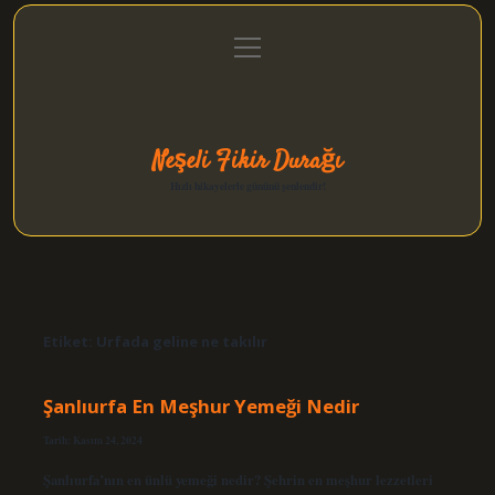
menüyü
Anasayfa
Gizlilik Politikası
Yasal Uyarı
aç
Hakkımızda
Neşeli Fikir Durağı
Hızlı hikayelerle gününü şenlendir!
Etiket:
Urfada geline ne takılır
Şanlıurfa En Meşhur Yemeği Nedir
Tarih: Kasım 24, 2024
Şanlıurfa’nın en ünlü yemeği nedir? Şehrin en meşhur lezzetleri