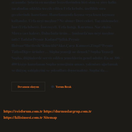
arasında: Şehrin en meşhur lezzetlerinden biri olan ve yöre halkı
tarafından sıklıkla tercih edilen Urfa kebabı, özellikle sıra
gecelerinde hazırlanır. Hazırlanışında kıyma veya kuzu kıyması
kullanılır. Urfa neyi meşhur? Ne alınır: Deri ceket. Taş süslemeler.
İsot (Urfa biberi). İsot reçeli. Urfa fıstığı. Kurutma. Nar ekşisi.
Mırra (acı kahve). Daha fazla ürün… Şanlıurfa’nın neyi meşhur
tatlı? TatlılarPeynir Kadayıf*Şıllık.Peynir
Helvası*Hırtlevik*Küncülü*Akıt.Çarşı Katmeri.Zingil*Peynir
TatlısıDiğer ürünler… Süpha yemeği ne demek? Supha Yemeği
Supha, düğünlerde servis edilen yemeklerin genel adıdır. En az 300-
400 kişiye hazırlanan Supha yemeğinin amacı, yakınları ağırlamak
ve ihtiyaç sahiplerini ve yoksulları doyurmaktır. Supha’da…
Şanlıurfa
Devamını okuyun
Yorum Bırak
En
Meşhur
Yemeği
Nedir
https://reisforum.com.tr
https://durmuslargrup.com.tr
https://kilisinsesi.com.tr
Sitemap