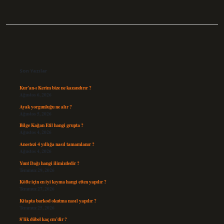
Sidebar
Son Yazılar
Kur’an-ı Kerim bize ne kazandırır ?
Ağustos 6, 2026
Ayak yorgunluğu ne alır ?
Ağustos 5, 2026
Bilge Kağan Etil hangi grupta ?
Ağustos 4, 2026
Anestezi 4 yıllığa nasıl tamamlanır ?
Ağustos 4, 2026
Yunt Dağı hangi ilimizdedir ?
Temmuz 29, 2026
Köfte için en iyi kıyma hangi etten yapılır ?
Temmuz 27, 2026
Kitapta barkod okutma nasıl yapılır ?
Temmuz 25, 2026
8’lik dübel kaç cm’dir ?