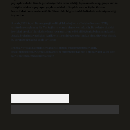
paylaşılmaktadır. Burada yer alan içerikler haber niteliği taşımamakta olup, gerçek kurum
ve kişiler hakkında paylaşım yapılmamaktadır. Gerçek kurum ve kişiler ile isim
benzerlikleri tamamen tesadüfidir. Sitemizdeki bilgiler taslak halindedir ve tavsiye niteliği
taşımazlar.
Sitemiz, 5651 Sayılı Kanun gereğince Bilgi Teknolojileri ve İletişim Kurumu (BTK)
tarafından onaylanmış bir Yer Sağlayıcı olarak hizmet vermektedir. Bu nedenle, sitedeki
içerikleri proaktif olarak denetleme veya araştırma yükümlülüğümüz bulunmamaktadır.
Ancak, üyelerimiz yazdıkları içeriklerin sorumluluğunu taşımakta olup, siteye üye olarak
bu sorumluluğu kabul etmiş sayılırlar.
Hukuka ve yasal düzenlemelere aykırı olduğunu düşündüğünüz içerikleri,
backlinkpanelicomtr@gmail.com
adresine bildirmeniz halinde, ilgili içerikler yasal süre
içerisinde sitemizden kaldırılacaktır.
Arama