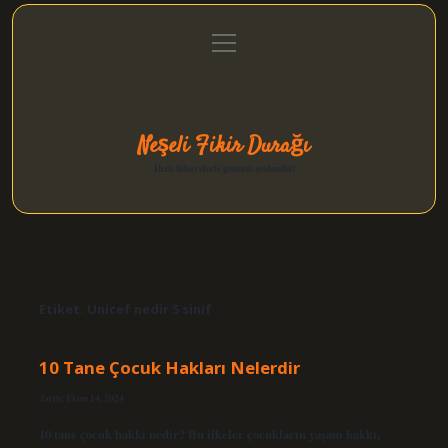
menüyü
Anasayfa
Gizlilik Politikası
Yasal Uyarı
aç
Hakkımızda
Neşeli Fikir Durağı
Hızlı hikayelerle gününü şenlendir!
Etiket:
Unicef nedir 5 sinif
10 Tane Çocuk Hakları Nelerdir
Tarih: Ekim 14, 2024
10 tane çocuk hakkı nedir? Bu ilkeler çocukların yaşam hakkı,