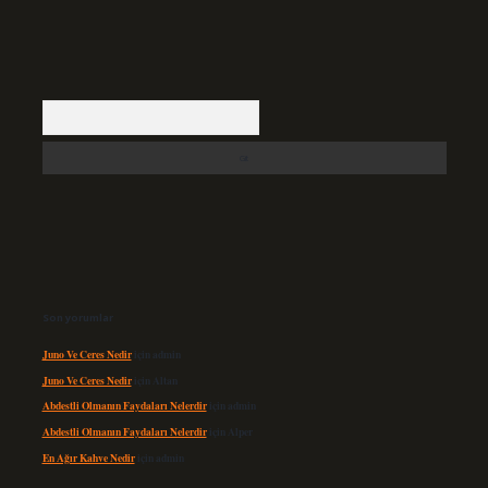
Arama
Son yorumlar
Juno Ve Ceres Nedir
için
admin
Juno Ve Ceres Nedir
için
Altan
Abdestli Olmanın Faydaları Nelerdir
için
admin
Abdestli Olmanın Faydaları Nelerdir
için
Alper
En Ağır Kahve Nedir
için
admin