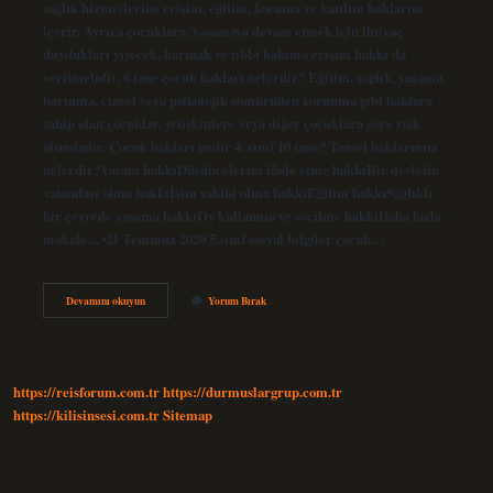
sağlık hizmetlerine erişim, eğitim, koruma ve katılım haklarını
içerir. Ayrıca çocuklara, yaşamaya devam etmek için ihtiyaç
duydukları yiyecek, barınak ve tıbbi bakıma erişim hakkı da
verilmelidir. 6 tane çocuk hakları nelerdir? Eğitim, sağlık, yaşama,
barınma, cinsel veya psikolojik sömürüden korunma gibi haklara
sahip olan çocuklar, yetişkinlere veya diğer çocuklara göre risk
altındadır. Çocuk hakları nedir 4. sınıf 10 tane? Temel haklarımız
nelerdir?Yaşam hakkıDüşüncelerini ifade etme hakkıBir devletin
vatandaşı olma hakkıİsim sahibi olma hakkıEğitim hakkıSağlıklı
bir çevrede yaşama hakkıOy kullanma ve seçilme hakkıDaha fazla
makale…•21 Temmuz 2020 5.sınıf sosyal bilgiler çocuk…
10
Devamını okuyun
Yorum Bırak
Tane
Çocuk
Hakları
Nelerdir
https://reisforum.com.tr
https://durmuslargrup.com.tr
https://kilisinsesi.com.tr
Sitemap