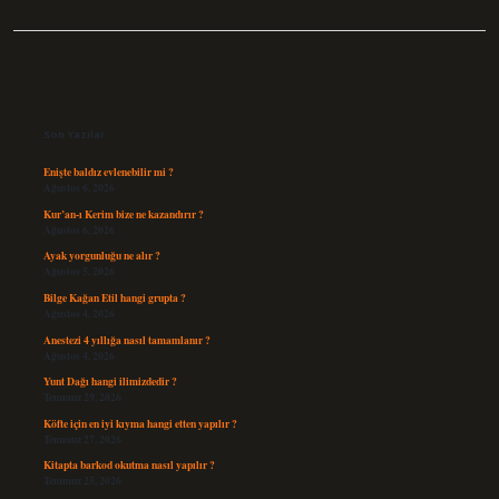
Sidebar
Son Yazılar
Enişte baldız evlenebilir mi ?
Ağustos 6, 2026
Kur’an-ı Kerim bize ne kazandırır ?
Ağustos 6, 2026
Ayak yorgunluğu ne alır ?
Ağustos 5, 2026
Bilge Kağan Etil hangi grupta ?
Ağustos 4, 2026
Anestezi 4 yıllığa nasıl tamamlanır ?
Ağustos 4, 2026
Yunt Dağı hangi ilimizdedir ?
Temmuz 29, 2026
Köfte için en iyi kıyma hangi etten yapılır ?
Temmuz 27, 2026
Kitapta barkod okutma nasıl yapılır ?
Temmuz 25, 2026