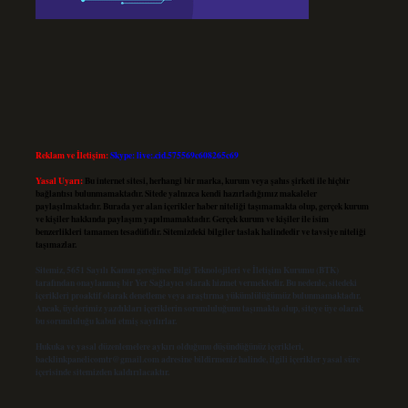
Reklam ve İletişim:
Skype: live:.cid.575569c608265c69
Yasal Uyarı:
Bu internet sitesi, herhangi bir marka, kurum veya şahıs şirketi ile hiçbir
bağlantısı bulunmamaktadır. Sitede yalnızca kendi hazırladığımız makaleler
paylaşılmaktadır. Burada yer alan içerikler haber niteliği taşımamakta olup, gerçek kurum
ve kişiler hakkında paylaşım yapılmamaktadır. Gerçek kurum ve kişiler ile isim
benzerlikleri tamamen tesadüfidir. Sitemizdeki bilgiler taslak halindedir ve tavsiye niteliği
taşımazlar.
Sitemiz, 5651 Sayılı Kanun gereğince Bilgi Teknolojileri ve İletişim Kurumu (BTK)
tarafından onaylanmış bir Yer Sağlayıcı olarak hizmet vermektedir. Bu nedenle, sitedeki
içerikleri proaktif olarak denetleme veya araştırma yükümlülüğümüz bulunmamaktadır.
Ancak, üyelerimiz yazdıkları içeriklerin sorumluluğunu taşımakta olup, siteye üye olarak
bu sorumluluğu kabul etmiş sayılırlar.
Hukuka ve yasal düzenlemelere aykırı olduğunu düşündüğünüz içerikleri,
backlinkpanelicomtr@gmail.com
adresine bildirmeniz halinde, ilgili içerikler yasal süre
içerisinde sitemizden kaldırılacaktır.