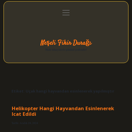
menüyü
Anasayfa
Gizlilik Politikası
Yasal Uyarı
aç
Hakkımızda
Neşeli Fikir Durağı
Hızlı hikayelerle gününü şenlendir!
Etiket:
Uçak hangi hayvandan esinlenerek yapılmıştır
Helikopter Hangi Hayvandan Esinlenerek
Icat Edildi
Tarih: Aralık 18, 2024