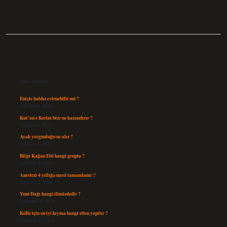
Sidebar
Son Yazılar
Enişte baldız evlenebilir mi ?
Ağustos 6, 2026
Kur’an-ı Kerim bize ne kazandırır ?
Ağustos 6, 2026
Ayak yorgunluğu ne alır ?
Ağustos 5, 2026
Bilge Kağan Etil hangi grupta ?
Ağustos 4, 2026
Anestezi 4 yıllığa nasıl tamamlanır ?
Ağustos 4, 2026
Yunt Dağı hangi ilimizdedir ?
Temmuz 29, 2026
Köfte için en iyi kıyma hangi etten yapılır ?
Temmuz 27, 2026