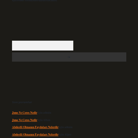
içerisinde sitemizden kaldırılacaktır.
Arama
Son yorumlar
Juno Ve Ceres Nedir
için
admin
Juno Ve Ceres Nedir
için
Altan
Abdestli Olmanın Faydaları Nelerdir
için
admin
Abdestli Olmanın Faydaları Nelerdir
için
Alper