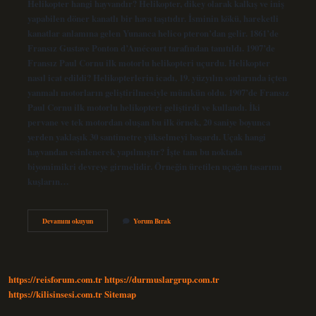
Helikopter hangi hayvandır? Helikopter, dikey olarak kalkış ve iniş
yapabilen döner kanatlı bir hava taşıtıdır. İsminin kökü, hareketli
kanatlar anlamına gelen Yunanca helico pteron’dan gelir. 1861’de
Fransız Gustave Ponton d’Amécourt tarafından tanıtıldı. 1907’de
Fransız Paul Cornu ilk motorlu helikopteri uçurdu. Helikopter
nasıl icat edildi? Helikopterlerin icadı, 19. yüzyılın sonlarında içten
yanmalı motorların geliştirilmesiyle mümkün oldu. 1907’de Fransız
Paul Cornu ilk motorlu helikopteri geliştirdi ve kullandı. İki
pervane ve tek motordan oluşan bu ilk örnek, 20 saniye boyunca
yerden yaklaşık 30 santimetre yükselmeyi başardı. Uçak hangi
hayvandan esinlenerek yapılmıştır? İşte tam bu noktada
biyomimikri devreye girmelidir. Örneğin üretilen uçağın tasarımı
kuşların…
Helikopter
Devamını okuyun
Yorum Bırak
Hangi
Hayvandan
Esinlenerek
Icat
Edildi
https://reisforum.com.tr
https://durmuslargrup.com.tr
https://kilisinsesi.com.tr
Sitemap