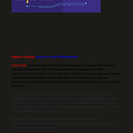
Reklam ve İletişim:
Skype: live:.cid.575569c608265c69
Yasal Uyarı:
Bu internet sitesi, herhangi bir marka, kurum veya şahıs şirketi ile hiçbir
bağlantısı bulunmamaktadır. Sitede yalnızca kendi hazırladığımız makaleler
paylaşılmaktadır. Burada yer alan içerikler haber niteliği taşımamakta olup, gerçek kurum
ve kişiler hakkında paylaşım yapılmamaktadır. Gerçek kurum ve kişiler ile isim
benzerlikleri tamamen tesadüfidir. Sitemizdeki bilgiler taslak halindedir ve tavsiye niteliği
taşımazlar.
Sitemiz, 5651 Sayılı Kanun gereğince Bilgi Teknolojileri ve İletişim Kurumu (BTK)
tarafından onaylanmış bir Yer Sağlayıcı olarak hizmet vermektedir. Bu nedenle, sitedeki
içerikleri proaktif olarak denetleme veya araştırma yükümlülüğümüz bulunmamaktadır.
Ancak, üyelerimiz yazdıkları içeriklerin sorumluluğunu taşımakta olup, siteye üye olarak
bu sorumluluğu kabul etmiş sayılırlar.
Hukuka ve yasal düzenlemelere aykırı olduğunu düşündüğünüz içerikleri,
backlinkpanelicomtr@gmail.com
adresine bildirmeniz halinde, ilgili içerikler yasal süre
içerisinde sitemizden kaldırılacaktır.