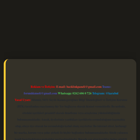
elexbet güncel
Reklam ve İletişim:
E-mail:
backlinkpaneli@gmail.com
Teams:
forumhizmeti@gmail.com
Whatsapp: 0262 606 0 726
Telegram: @karabul
Yasal Uyarı:
Sitemiz, 5651 Sayılı Kanun gereğince Bilgi Teknolojileri ve İletişim Kurumu
(BTK) tarafından onaylanmış bir Yer Sağlayıcı olarak hizmet vermektedir. Bu nedenle,
sitedeki içerikleri proaktif olarak denetleme veya araştırma yükümlülüğümüz
bulunmamaktadır. Ancak, üyelerimiz yazdıkları içeriklerin sorumluluğunu taşımakta
olup, siteye üye olarak bu sorumluluğu kabul etmiş sayılırlar. Bu internet sitesi, herhangi
bir marka, kurum veya şahıs şirketi ile hiçbir bağlantısı bulunmamaktadır. Sitede yalnızca
kendi hazırladığımız makaleler paylaşılmaktadır. Burada yer alan içerikler haber niteliği