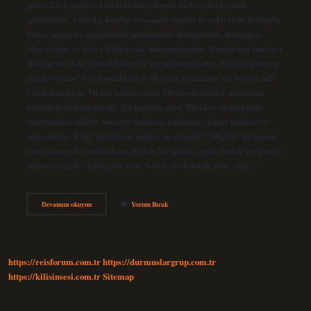
gelen Türk boyları kültürel miraslarını da beraberlerinde
götürdüler. Aslında, kazılar sırasında miğfer örnekleri de bulundu.
Diğer örnekler çoğunlukla günümüzde Bulgaristan, Romanya,
Macaristan ve çevre bölgelerde bulunmaktadır. Bunlardan bazıları
Budapeşte’deki Ulusal Müze’de sergilenmektedir. Türklere neden
miğfer denir? Çin kaynakları: Gök-Türk dönemine ait Sui-Şu adlı
Çin kaynağında Tu-kie kelimesinin Türkçede miğfer anlamına
geldiği belirtilmektedir. Bu kaynağa göre Türkler, eteklerinde
oturdukları miğfer benzeri dağların şeklinden dolayı isimlerini
almışlardır. Eski Türklerde miğfer ne demek? “Miğfer” kelimesi
tam anlamıyla savaşta başa giyilen bir kabuk, çelik başlık veya tulga
anlamına gelir. Türkçede zırh, başlık, zırh-kuah, asik, asuk,…
Miğfer
Devamını okuyun
Yorum Bırak
Hangi
Uygarlığa
Aittir
https://reisforum.com.tr
https://durmuslargrup.com.tr
https://kilisinsesi.com.tr
Sitemap