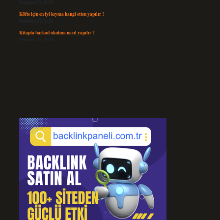
Temmuz 29, 2026
Köfte için en iyi kıyma hangi etten yapılır ?
Temmuz 27, 2026
Kitapta barkod okutma nasıl yapılır ?
Temmuz 25, 2026