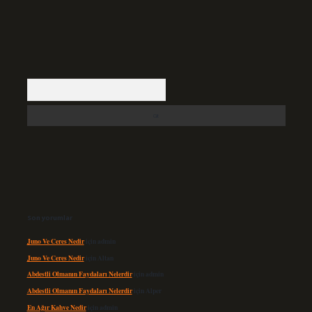
Arama
Son yorumlar
Juno Ve Ceres Nedir
için
admin
Juno Ve Ceres Nedir
için
Altan
Abdestli Olmanın Faydaları Nelerdir
için
admin
Abdestli Olmanın Faydaları Nelerdir
için
Alper
En Ağır Kahve Nedir
için
admin