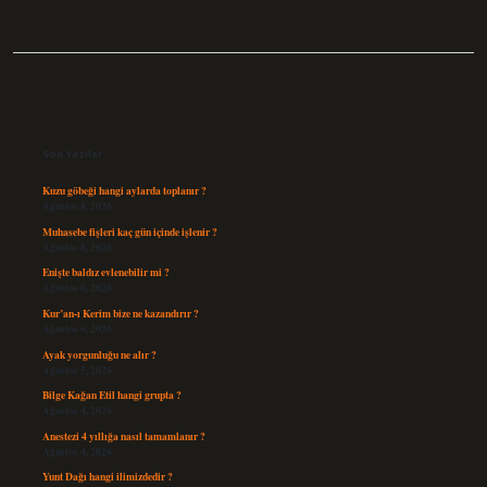
Sidebar
Son Yazılar
Kuzu göbeği hangi aylarda toplanır ?
Ağustos 8, 2026
Muhasebe fişleri kaç gün içinde işlenir ?
Ağustos 8, 2026
Enişte baldız evlenebilir mi ?
Ağustos 6, 2026
Kur’an-ı Kerim bize ne kazandırır ?
Ağustos 6, 2026
Ayak yorgunluğu ne alır ?
Ağustos 5, 2026
Bilge Kağan Etil hangi grupta ?
Ağustos 4, 2026
Anestezi 4 yıllığa nasıl tamamlanır ?
Ağustos 4, 2026
Yunt Dağı hangi ilimizdedir ?