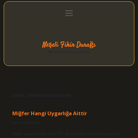
menüyü
Anasayfa
Gizlilik Politikası
Yasal Uyarı
aç
Hakkımızda
Neşeli Fikir Durağı
Hızlı hikayelerle gününü şenlendir!
Etiket:
Türklerin atası kimdir
Miğfer Hangi Uygarlığa Aittir
Tarih: Aralık 19, 2024
Miğfer hangi devlete aittir? IV. 19. yüzyıldan itibaren Avrupa’ya