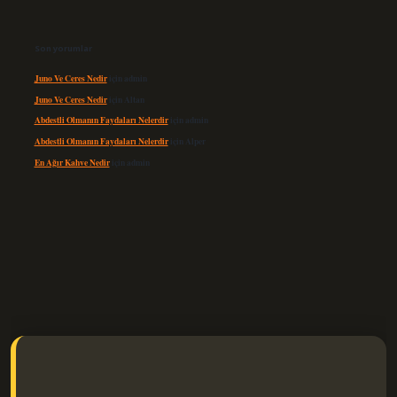
Son yorumlar
Juno Ve Ceres Nedir
için
admin
Juno Ve Ceres Nedir
için
Altan
Abdestli Olmanın Faydaları Nelerdir
için
admin
Abdestli Olmanın Faydaları Nelerdir
için
Alper
En Ağır Kahve Nedir
için
admin
elexbet güncel