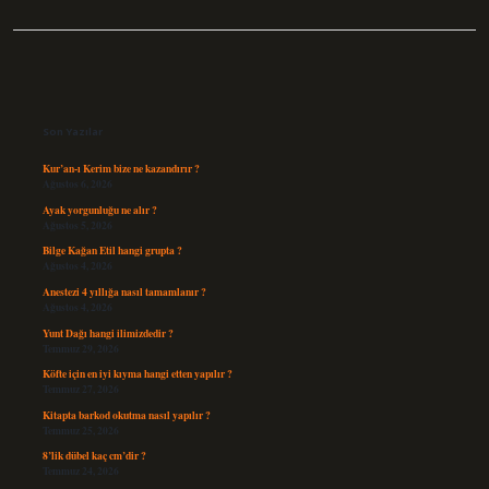
Sidebar
Son Yazılar
Kur’an-ı Kerim bize ne kazandırır ?
Ağustos 6, 2026
Ayak yorgunluğu ne alır ?
Ağustos 5, 2026
Bilge Kağan Etil hangi grupta ?
Ağustos 4, 2026
Anestezi 4 yıllığa nasıl tamamlanır ?
Ağustos 4, 2026
Yunt Dağı hangi ilimizdedir ?
Temmuz 29, 2026
Köfte için en iyi kıyma hangi etten yapılır ?
Temmuz 27, 2026
Kitapta barkod okutma nasıl yapılır ?
Temmuz 25, 2026
8’lik dübel kaç cm’dir ?
Temmuz 24, 2026