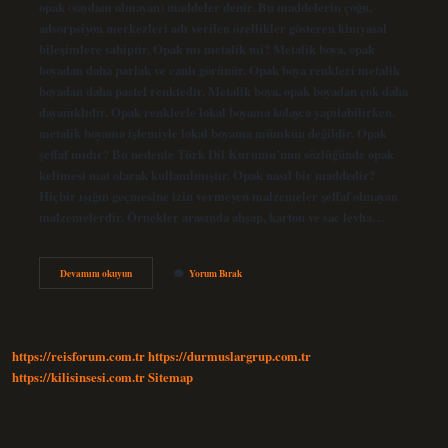
opak (saydam olmayan) maddeler denir. Bu maddelerin çoğu,
adsorpsiyon merkezleri adı verilen özellikler gösteren kimyasal
bileşimlere sahiptir. Opak mı metalik mi? Metalik boya, opak
boyadan daha parlak ve canlı görünür. Opak boya renkleri metalik
boyadan daha pastel renktedir. Metalik boya, opak boyadan çok daha
dayanıklıdır. Opak renklerle lokal boyama kolayca yapılabilirken,
metalik boyama işlemiyle lokal boyama mümkün değildir. Opak
şeffaf mıdır? Bu nedenle Türk Dil Kurumu’nun sözlüğünde opak
kelimesi mat olarak kullanılmıştır. Opak nasıl bir maddedir?
Hiçbir ışığın geçmesine izin vermeyen malzemeler şeffaf olmayan
malzemelerdir. Örnekler arasında ahşap, karton ve sac levha…
Opak
Devamını okuyun
Yorum Bırak
Neden
Yapılır
https://reisforum.com.tr
https://durmuslargrup.com.tr
https://kilisinsesi.com.tr
Sitemap