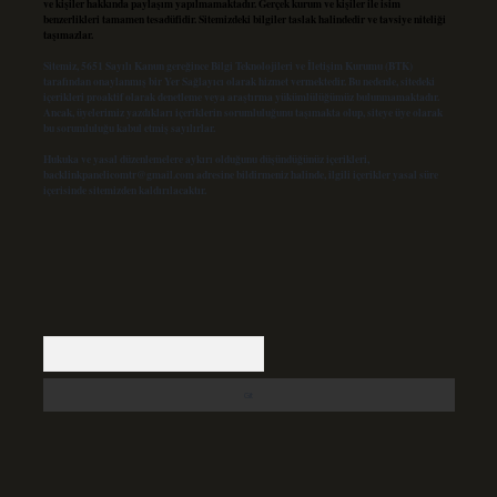
ve kişiler hakkında paylaşım yapılmamaktadır. Gerçek kurum ve kişiler ile isim
benzerlikleri tamamen tesadüfidir. Sitemizdeki bilgiler taslak halindedir ve tavsiye niteliği
taşımazlar.
Sitemiz, 5651 Sayılı Kanun gereğince Bilgi Teknolojileri ve İletişim Kurumu (BTK)
tarafından onaylanmış bir Yer Sağlayıcı olarak hizmet vermektedir. Bu nedenle, sitedeki
içerikleri proaktif olarak denetleme veya araştırma yükümlülüğümüz bulunmamaktadır.
Ancak, üyelerimiz yazdıkları içeriklerin sorumluluğunu taşımakta olup, siteye üye olarak
bu sorumluluğu kabul etmiş sayılırlar.
Hukuka ve yasal düzenlemelere aykırı olduğunu düşündüğünüz içerikleri,
backlinkpanelicomtr@gmail.com
adresine bildirmeniz halinde, ilgili içerikler yasal süre
içerisinde sitemizden kaldırılacaktır.
Arama