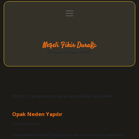
menüyü
Anasayfa
Gizlilik Politikası
Yasal Uyarı
aç
Hakkımızda
Neşeli Fikir Durağı
Hızlı hikayelerle gününü şenlendir!
Etiket:
Transparan ve opak arasındaki fark nedir
Opak Neden Yapılır
Tarih: Aralık 21, 2024
Opak malzeme nedir? Işığın geçmesine izin vermeyen maddelere