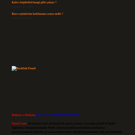
Kahve köpürtücü hangi pille çalışır ?
Temmuz 23, 2026
Baro seçimlerine katılmama cezası nedir ?
Temmuz 21, 2026
Reklam ve İletişim:
Skype: live:.cid.575569c608265c69
Yasal Uyarı:
Bu internet sitesi, herhangi bir marka, kurum veya şahıs şirketi ile hiçbir
bağlantısı bulunmamaktadır. Sitede yalnızca kendi hazırladığımız makaleler
paylaşılmaktadır. Burada yer alan içerikler haber niteliği taşımamakta olup, gerçek kurum