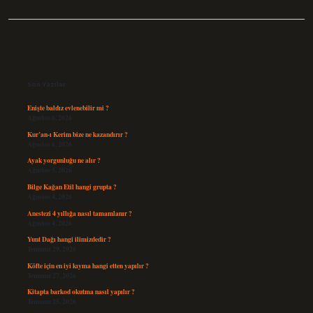
Sidebar
Son Yazılar
Enişte baldız evlenebilir mi ?
Ağustos 6, 2026
Kur’an-ı Kerim bize ne kazandırır ?
Ağustos 6, 2026
Ayak yorgunluğu ne alır ?
Ağustos 5, 2026
Bilge Kağan Etil hangi grupta ?
Ağustos 4, 2026
Anestezi 4 yıllığa nasıl tamamlanır ?
Ağustos 4, 2026
Yunt Dağı hangi ilimizdedir ?
Temmuz 29, 2026
Köfte için en iyi kıyma hangi etten yapılır ?
Temmuz 27, 2026
Kitapta barkod okutma nasıl yapılır ?
Temmuz 25, 2026