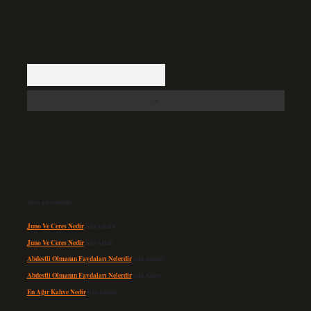
Arama
Son yorumlar
Juno Ve Ceres Nedir
için
admin
Juno Ve Ceres Nedir
için
Altan
Abdestli Olmanın Faydaları Nelerdir
için
admin
Abdestli Olmanın Faydaları Nelerdir
için
Alper
En Ağır Kahve Nedir
için
admin