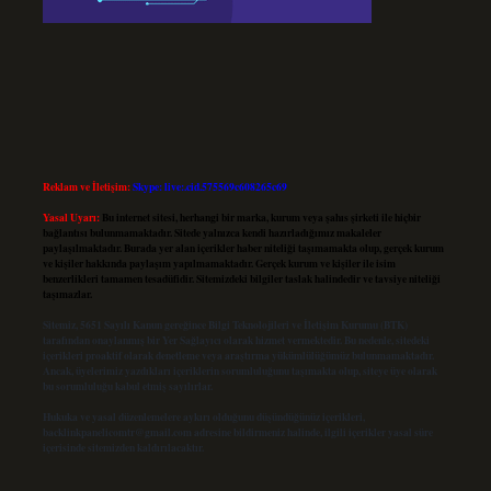
Reklam ve İletişim:
Skype: live:.cid.575569c608265c69
Yasal Uyarı:
Bu internet sitesi, herhangi bir marka, kurum veya şahıs şirketi ile hiçbir
bağlantısı bulunmamaktadır. Sitede yalnızca kendi hazırladığımız makaleler
paylaşılmaktadır. Burada yer alan içerikler haber niteliği taşımamakta olup, gerçek kurum
ve kişiler hakkında paylaşım yapılmamaktadır. Gerçek kurum ve kişiler ile isim
benzerlikleri tamamen tesadüfidir. Sitemizdeki bilgiler taslak halindedir ve tavsiye niteliği
taşımazlar.
Sitemiz, 5651 Sayılı Kanun gereğince Bilgi Teknolojileri ve İletişim Kurumu (BTK)
tarafından onaylanmış bir Yer Sağlayıcı olarak hizmet vermektedir. Bu nedenle, sitedeki
içerikleri proaktif olarak denetleme veya araştırma yükümlülüğümüz bulunmamaktadır.
Ancak, üyelerimiz yazdıkları içeriklerin sorumluluğunu taşımakta olup, siteye üye olarak
bu sorumluluğu kabul etmiş sayılırlar.
Hukuka ve yasal düzenlemelere aykırı olduğunu düşündüğünüz içerikleri,
backlinkpanelicomtr@gmail.com
adresine bildirmeniz halinde, ilgili içerikler yasal süre
içerisinde sitemizden kaldırılacaktır.