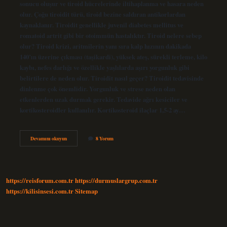
sonucu oluşur ve tiroid hücrelerinde iltihaplanma ve hasara neden
olur. Çoğu tiroidit türü, tiroid bezine saldıran antikorlardan
kaynaklanır. Tiroidit genellikle juvenil diabetes mellitus ve
romatoid artrit gibi bir otoimmün hastalıktır. Tiroid nelere sebep
olur? Tiroid krizi, aritmilerin yanı sıra kalp hızının dakikada
140’ın üzerine çıkması (taşikardi), yüksek ateş, sürekli terleme, kilo
kaybı, nefes darlığı ve özellikle yaşlılarda aşırı yorgunluk gibi
belirtilere de neden olur. Tiroidit nasıl geçer? Tiroidit tedavisinde
dinlenme çok önemlidir. Yorgunluk ve strese neden olan
etkenlerden uzak durmak gerekir. Tedavide ağrı kesiciler ve
kortikosteroidler kullanılır. Kortikosteroid ilaçlar 1,5-2 ay…
Tirit
Devamını okuyun
8 Yorum
Neden
Olur
https://reisforum.com.tr
https://durmuslargrup.com.tr
https://kilisinsesi.com.tr
Sitemap