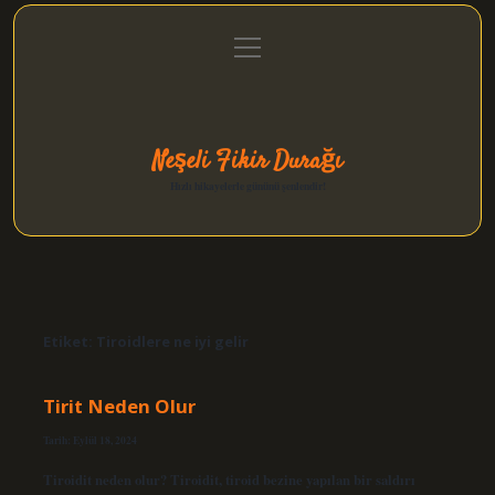
menüyü
Anasayfa
Gizlilik Politikası
Yasal Uyarı
aç
Hakkımızda
Neşeli Fikir Durağı
Hızlı hikayelerle gününü şenlendir!
Etiket:
Tiroidlere ne iyi gelir
Tirit Neden Olur
Tarih: Eylül 18, 2024
Tiroidit neden olur? Tiroidit, tiroid bezine yapılan bir saldırı