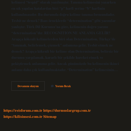
kelimesi “tespid” olarak yazılmıştır. Tanıma kelimesini yazarken
en sık yapılan hatalardan biri “p” harfi yerine “b” harfinin
kullanılmasıdır. Bu durumda doğru kelime tanıma formundadır.
Tesbit ne demek? Bazı örneklerde “determination” gibi yazımlar
yanlıştır. Türk Dil Kurumu’na göre, kelimenin doğru yazımı
“determination”dır. RECOGNITION NE ANLAMA GELİR?
Arapça kökenli kelimelerden biri olan Determination, Türkçe’de
“tanımak, belirlemek, çözmek” anlamına gelir. Tesbit etmek ne
demek? Arapça kökenli bir kelime olan Determination, belirsiz bir
durumu yargılamak, kararlı bir şekilde hareket etmek ve
pekiştirmek anlamına gelir. Ancak günümüzde bu kelimenin ikinci
anlamı daha çok kullanılmaktadır. “Determination” kelimesinin…
Tesbit
Devamını okuyun
Yorum Bırak
Mi
Tespit
Mi
https://reisforum.com.tr
https://durmuslargrup.com.tr
https://kilisinsesi.com.tr
Sitemap