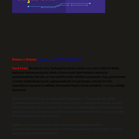
Reklam ve İletişim:
Skype: live:.cid.575569c608265c69
Yasal Uyarı:
Bu internet sitesi, herhangi bir marka, kurum veya şahıs şirketi ile hiçbir
bağlantısı bulunmamaktadır. Sitede yalnızca kendi hazırladığımız makaleler
paylaşılmaktadır. Burada yer alan içerikler haber niteliği taşımamakta olup, gerçek kurum
ve kişiler hakkında paylaşım yapılmamaktadır. Gerçek kurum ve kişiler ile isim
benzerlikleri tamamen tesadüfidir. Sitemizdeki bilgiler taslak halindedir ve tavsiye niteliği
taşımazlar.
Sitemiz, 5651 Sayılı Kanun gereğince Bilgi Teknolojileri ve İletişim Kurumu (BTK)
tarafından onaylanmış bir Yer Sağlayıcı olarak hizmet vermektedir. Bu nedenle, sitedeki
içerikleri proaktif olarak denetleme veya araştırma yükümlülüğümüz bulunmamaktadır.
Ancak, üyelerimiz yazdıkları içeriklerin sorumluluğunu taşımakta olup, siteye üye olarak
bu sorumluluğu kabul etmiş sayılırlar.
Hukuka ve yasal düzenlemelere aykırı olduğunu düşündüğünüz içerikleri,
backlinkpanelicomtr@gmail.com
adresine bildirmeniz halinde, ilgili içerikler yasal süre
içerisinde sitemizden kaldırılacaktır.