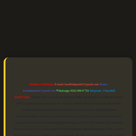
elexbet güncel
Reklam ve İletişim:
E-mail:
backlinkpaneli@gmail.com
Teams:
forumhizmeti@gmail.com
Whatsapp: 0262 606 0 726
Telegram: @karabul
Yasal Uyarı:
Sitemiz, 5651 Sayılı Kanun gereğince Bilgi Teknolojileri ve İletişim Kurumu
(BTK) tarafından onaylanmış bir Yer Sağlayıcı olarak hizmet vermektedir. Bu nedenle,
sitedeki içerikleri proaktif olarak denetleme veya araştırma yükümlülüğümüz
bulunmamaktadır. Ancak, üyelerimiz yazdıkları içeriklerin sorumluluğunu taşımakta
olup, siteye üye olarak bu sorumluluğu kabul etmiş sayılırlar. Bu internet sitesi, herhangi
bir marka, kurum veya şahıs şirketi ile hiçbir bağlantısı bulunmamaktadır. Sitede yalnızca
kendi hazırladığımız makaleler paylaşılmaktadır. Burada yer alan içerikler haber niteliği