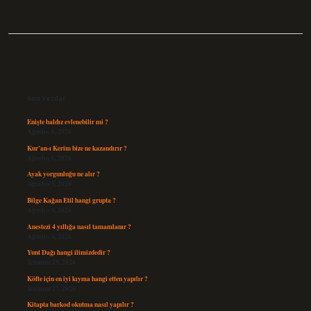
Sidebar
Son Yazılar
Enişte baldız evlenebilir mi ?
Ağustos 6, 2026
Kur’an-ı Kerim bize ne kazandırır ?
Ağustos 6, 2026
Ayak yorgunluğu ne alır ?
Ağustos 5, 2026
Bilge Kağan Etil hangi grupta ?
Ağustos 4, 2026
Anestezi 4 yıllığa nasıl tamamlanır ?
Ağustos 4, 2026
Yunt Dağı hangi ilimizdedir ?
Temmuz 29, 2026
Köfte için en iyi kıyma hangi etten yapılır ?
Temmuz 27, 2026
Kitapta barkod okutma nasıl yapılır ?