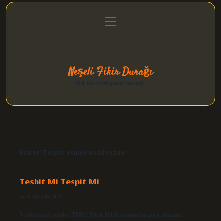
menüyü
Anasayfa
Gizlilik Politikası
Yasal Uyarı
aç
Hakkımızda
Neşeli Fikir Durağı
Hızlı hikayelerle gününü şenlendir!
Etiket:
Tespit etmek nasıl yazılır
Tesbit Mi Tespit Mi
Tarih: Ekim 16, 2024
Tesbit nasıl yazılır TDK? Türk Dil Kurumu’na göre, tanıma