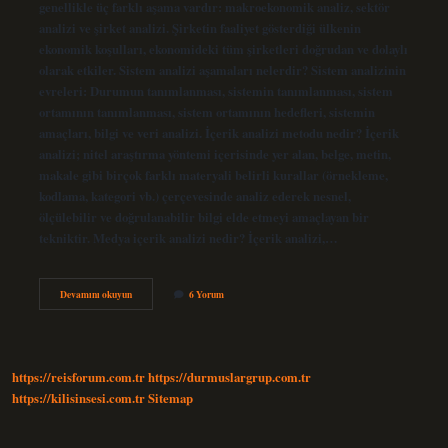
genellikle üç farklı aşama vardır: makroekonomik analiz, sektör
analizi ve şirket analizi. Şirketin faaliyet gösterdiği ülkenin
ekonomik koşulları, ekonomideki tüm şirketleri doğrudan ve dolaylı
olarak etkiler. Sistem analizi aşamaları nelerdir? Sistem analizinin
evreleri: Durumun tanımlanması, sistemin tanımlanması, sistem
ortamının tanımlanması, sistem ortamının hedefleri, sistemin
amaçları, bilgi ve veri analizi. İçerik analizi metodu nedir? İçerik
analizi; nitel araştırma yöntemi içerisinde yer alan, belge, metin,
makale gibi birçok farklı materyali belirli kurallar (örnekleme,
kodlama, kategori vb.) çerçevesinde analiz ederek nesnel,
ölçülebilir ve doğrulanabilir bilgi elde etmeyi amaçlayan bir
tekniktir. Medya içerik analizi nedir? İçerik analizi,…
Içerik
Devamını okuyun
6 Yorum
Analizi
Aşamaları
Nelerdir
https://reisforum.com.tr
https://durmuslargrup.com.tr
https://kilisinsesi.com.tr
Sitemap