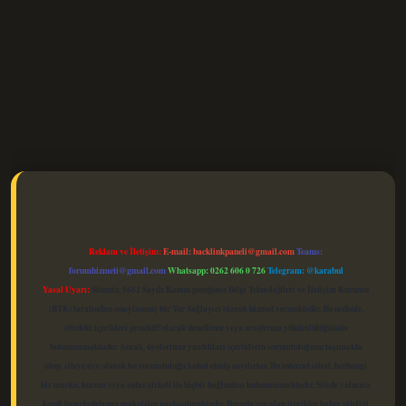
elexbet güncel
Reklam ve İletişim:
E-mail:
backlinkpaneli@gmail.com
Teams:
forumhizmeti@gmail.com
Whatsapp: 0262 606 0 726
Telegram: @karabul
Yasal Uyarı:
Sitemiz, 5651 Sayılı Kanun gereğince Bilgi Teknolojileri ve İletişim Kurumu
(BTK) tarafından onaylanmış bir Yer Sağlayıcı olarak hizmet vermektedir. Bu nedenle,
sitedeki içerikleri proaktif olarak denetleme veya araştırma yükümlülüğümüz
bulunmamaktadır. Ancak, üyelerimiz yazdıkları içeriklerin sorumluluğunu taşımakta
olup, siteye üye olarak bu sorumluluğu kabul etmiş sayılırlar. Bu internet sitesi, herhangi
bir marka, kurum veya şahıs şirketi ile hiçbir bağlantısı bulunmamaktadır. Sitede yalnızca
kendi hazırladığımız makaleler paylaşılmaktadır. Burada yer alan içerikler haber niteliği