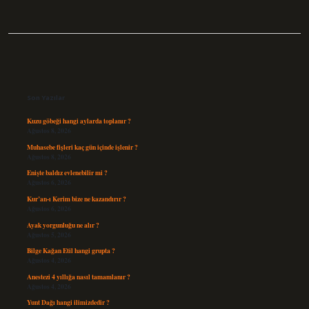
Sidebar
Son Yazılar
Kuzu göbeği hangi aylarda toplanır ?
Ağustos 8, 2026
Muhasebe fişleri kaç gün içinde işlenir ?
Ağustos 8, 2026
Enişte baldız evlenebilir mi ?
Ağustos 6, 2026
Kur’an-ı Kerim bize ne kazandırır ?
Ağustos 6, 2026
Ayak yorgunluğu ne alır ?
Ağustos 5, 2026
Bilge Kağan Etil hangi grupta ?
Ağustos 4, 2026
Anestezi 4 yıllığa nasıl tamamlanır ?
Ağustos 4, 2026
Yunt Dağı hangi ilimizdedir ?