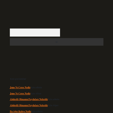
Arama
Son yorumlar
Juno Ve Ceres Nedir
için
admin
Juno Ve Ceres Nedir
için
Altan
Abdestli Olmanın Faydaları Nelerdir
için
admin
Abdestli Olmanın Faydaları Nelerdir
için
Alper
En Ağır Kahve Nedir
için
admin