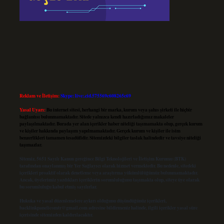
Reklam ve İletişim:
Skype: live:.cid.575569c608265c69
Yasal Uyarı:
Bu internet sitesi, herhangi bir marka, kurum veya şahıs şirketi ile hiçbir
bağlantısı bulunmamaktadır. Sitede yalnızca kendi hazırladığımız makaleler
paylaşılmaktadır. Burada yer alan içerikler haber niteliği taşımamakta olup, gerçek kurum
ve kişiler hakkında paylaşım yapılmamaktadır. Gerçek kurum ve kişiler ile isim
benzerlikleri tamamen tesadüfidir. Sitemizdeki bilgiler taslak halindedir ve tavsiye niteliği
taşımazlar.
Sitemiz, 5651 Sayılı Kanun gereğince Bilgi Teknolojileri ve İletişim Kurumu (BTK)
tarafından onaylanmış bir Yer Sağlayıcı olarak hizmet vermektedir. Bu nedenle, sitedeki
içerikleri proaktif olarak denetleme veya araştırma yükümlülüğümüz bulunmamaktadır.
Ancak, üyelerimiz yazdıkları içeriklerin sorumluluğunu taşımakta olup, siteye üye olarak
bu sorumluluğu kabul etmiş sayılırlar.
Hukuka ve yasal düzenlemelere aykırı olduğunu düşündüğünüz içerikleri,
backlinkpanelicomtr@gmail.com
adresine bildirmeniz halinde, ilgili içerikler yasal süre
içerisinde sitemizden kaldırılacaktır.