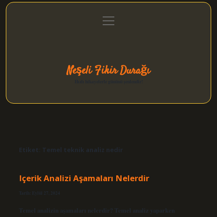
menüyü
Anasayfa
Gizlilik Politikası
Yasal Uyarı
aç
Hakkımızda
Neşeli Fikir Durağı
Hızlı hikayelerle gününü şenlendir!
Etiket:
Temel teknik analiz nedir
Içerik Analizi Aşamaları Nelerdir
Tarih: Eylül 27, 2024
Temel analizin aşamaları nelerdir? Temel analiz yaparken