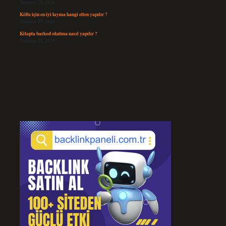
Temmuz 29, 2026
Köfte için en iyi kıyma hangi etten yapılır ?
Temmuz 27, 2026
Kitapta barkod okutma nasıl yapılır ?
Temmuz 25, 2026