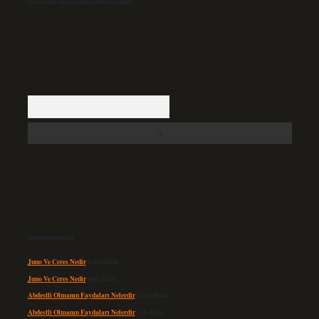
içerisinde sitemizden kaldırılacaktır.
Arama
Son yorumlar
Juno Ve Ceres Nedir
için
admin
Juno Ve Ceres Nedir
için
Altan
Abdestli Olmanın Faydaları Nelerdir
için
admin
Abdestli Olmanın Faydaları Nelerdir
için
Alper