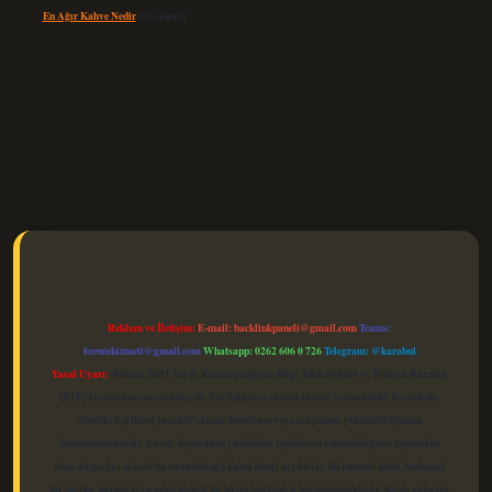
En Ağır Kahve Nedir
için
admin
elexbet güncel
Reklam ve İletişim:
E-mail:
backlinkpaneli@gmail.com
Teams:
forumhizmeti@gmail.com
Whatsapp: 0262 606 0 726
Telegram: @karabul
Yasal Uyarı:
Sitemiz, 5651 Sayılı Kanun gereğince Bilgi Teknolojileri ve İletişim Kurumu
(BTK) tarafından onaylanmış bir Yer Sağlayıcı olarak hizmet vermektedir. Bu nedenle,
sitedeki içerikleri proaktif olarak denetleme veya araştırma yükümlülüğümüz
bulunmamaktadır. Ancak, üyelerimiz yazdıkları içeriklerin sorumluluğunu taşımakta
olup, siteye üye olarak bu sorumluluğu kabul etmiş sayılırlar. Bu internet sitesi, herhangi
bir marka, kurum veya şahıs şirketi ile hiçbir bağlantısı bulunmamaktadır. Sitede yalnızca