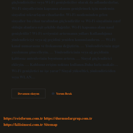
güçlendiriciler veya Wi-Fi genişleticiler olarak da adlandırılırlar,
Wi-Fi sinyallerinin kapsama alanını genişletmek için modemin
sinyalini tekrarlayan cihazlardır. Wi-Fi modeminden gelen
sinyaller bu cihaz tarafından güçlendirilir ve Wi-Fi sinyalinin zayıf
olduğu alanlara eşit şekilde dağıtılır. Wi-Fi kapsama alanı nasıl
genişletilir? Wi-Fi seviyenizi artırmanın yolları Kullandığınız
yönlendiriciyi veya ağ geçidini yeniden konumlandırın. … Wi-Fi
kanal numarasını ve frekansını değiştirin. … Yönlendiricinin aygıt
yazılımını güncelleyin. … Yönlendiricinin veya ağ geçidinin
kablosuz antenlerinin boyutunu artırın. … Sinyal güçlendirici
ekleyin. … Kablosuz erişim noktası kullanın.Daha fazla makale…
Wi-Fi genişletici ne işe yarar? Sinyal yükseltici, yönlendiriciden
veya WLAN…
Wi-
Devamını okuyun
Yorum Bırak
Fi
Kapsama
Alanı
Genişletme
Nedir
https://reisforum.com.tr
https://durmuslargrup.com.tr
https://kilisinsesi.com.tr
Sitemap