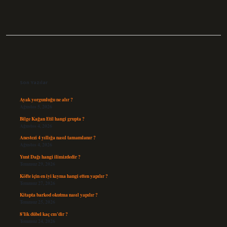
Sidebar
Son Yazılar
Ayak yorgunluğu ne alır ?
Ağustos 5, 2026
Bilge Kağan Etil hangi grupta ?
Ağustos 4, 2026
Anestezi 4 yıllığa nasıl tamamlanır ?
Ağustos 4, 2026
Yunt Dağı hangi ilimizdedir ?
Temmuz 29, 2026
Köfte için en iyi kıyma hangi etten yapılır ?
Temmuz 27, 2026
Kitapta barkod okutma nasıl yapılır ?
Temmuz 25, 2026
8’lik dübel kaç cm’dir ?
Temmuz 24, 2026