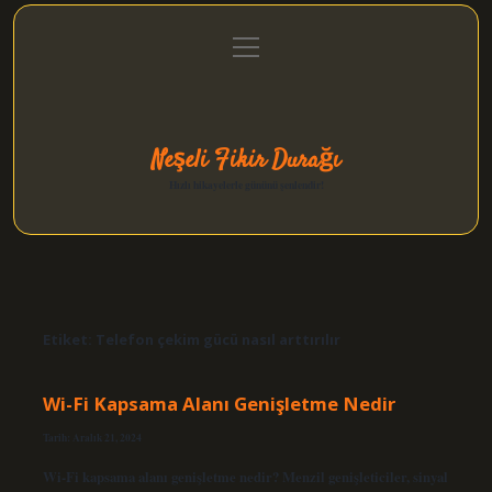
menüyü
Anasayfa
Gizlilik Politikası
Yasal Uyarı
aç
Hakkımızda
Neşeli Fikir Durağı
Hızlı hikayelerle gününü şenlendir!
Etiket:
Telefon çekim gücü nasıl arttırılır
Wi-Fi Kapsama Alanı Genişletme Nedir
Tarih: Aralık 21, 2024
Wi-Fi kapsama alanı genişletme nedir? Menzil genişleticiler, sinyal