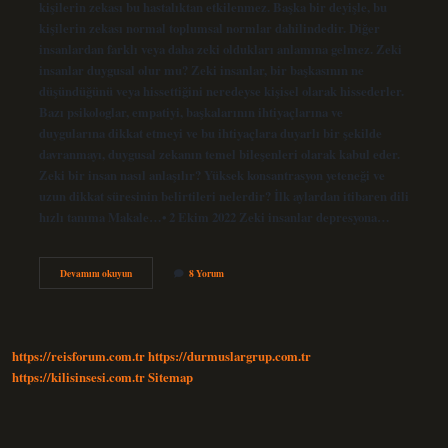
kişilerin zekası bu hastalıktan etkilenmez. Başka bir deyişle, bu
kişilerin zekası normal toplumsal normlar dahilindedir. Diğer
insanlardan farklı veya daha zeki oldukları anlamına gelmez. Zeki
insanlar duygusal olur mu? Zeki insanlar, bir başkasının ne
düşündüğünü veya hissettiğini neredeyse kişisel olarak hissederler.
Bazı psikologlar, empatiyi, başkalarının ihtiyaçlarına ve
duygularına dikkat etmeyi ve bu ihtiyaçlara duyarlı bir şekilde
davranmayı, duygusal zekanın temel bileşenleri olarak kabul eder.
Zeki bir insan nasıl anlaşılır? Yüksek konsantrasyon yeteneği ve
uzun dikkat süresinin belirtileri nelerdir? İlk aylardan itibaren dili
hızlı tanıma Makale…• 2 Ekim 2022 Zeki insanlar depresyona…
Zeki
Devamını okuyun
8 Yorum
Insanlar
Takıntılı
Olur
Mu
https://reisforum.com.tr
https://durmuslargrup.com.tr
https://kilisinsesi.com.tr
Sitemap