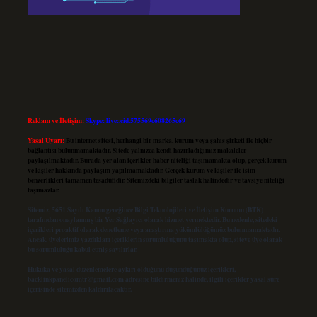
Reklam ve İletişim:
Skype: live:.cid.575569c608265c69
Yasal Uyarı:
Bu internet sitesi, herhangi bir marka, kurum veya şahıs şirketi ile hiçbir
bağlantısı bulunmamaktadır. Sitede yalnızca kendi hazırladığımız makaleler
paylaşılmaktadır. Burada yer alan içerikler haber niteliği taşımamakta olup, gerçek kurum
ve kişiler hakkında paylaşım yapılmamaktadır. Gerçek kurum ve kişiler ile isim
benzerlikleri tamamen tesadüfidir. Sitemizdeki bilgiler taslak halindedir ve tavsiye niteliği
taşımazlar.
Sitemiz, 5651 Sayılı Kanun gereğince Bilgi Teknolojileri ve İletişim Kurumu (BTK)
tarafından onaylanmış bir Yer Sağlayıcı olarak hizmet vermektedir. Bu nedenle, sitedeki
içerikleri proaktif olarak denetleme veya araştırma yükümlülüğümüz bulunmamaktadır.
Ancak, üyelerimiz yazdıkları içeriklerin sorumluluğunu taşımakta olup, siteye üye olarak
bu sorumluluğu kabul etmiş sayılırlar.
Hukuka ve yasal düzenlemelere aykırı olduğunu düşündüğünüz içerikleri,
backlinkpanelicomtr@gmail.com
adresine bildirmeniz halinde, ilgili içerikler yasal süre
içerisinde sitemizden kaldırılacaktır.