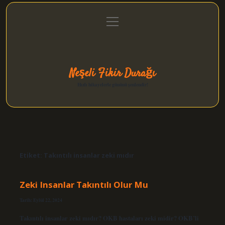
menüyü
Anasayfa
Gizlilik Politikası
Yasal Uyarı
aç
Hakkımızda
Neşeli Fikir Durağı
Hızlı hikayelerle gününü şenlendir!
Etiket:
Takıntılı insanlar zeki mıdır
Zeki Insanlar Takıntılı Olur Mu
Tarih: Eylül 22, 2024
Takıntılı insanlar zeki mıdır? OKB hastaları zeki midir? OKB’li