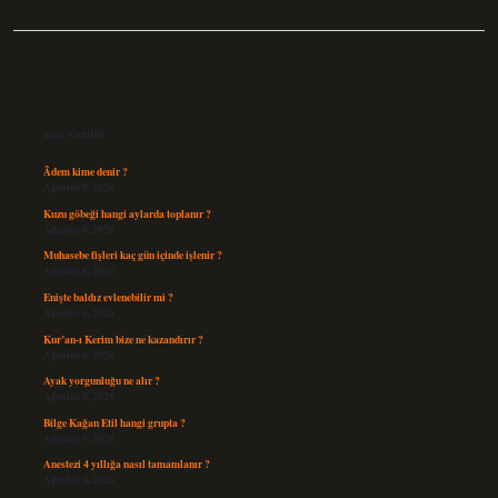
Sidebar
Son Yazılar
Âdem kime denir ?
Ağustos 9, 2026
Kuzu göbeği hangi aylarda toplanır ?
Ağustos 8, 2026
Muhasebe fişleri kaç gün içinde işlenir ?
Ağustos 8, 2026
Enişte baldız evlenebilir mi ?
Ağustos 6, 2026
Kur’an-ı Kerim bize ne kazandırır ?
Ağustos 6, 2026
Ayak yorgunluğu ne alır ?
Ağustos 5, 2026
Bilge Kağan Etil hangi grupta ?
Ağustos 4, 2026
Anestezi 4 yıllığa nasıl tamamlanır ?
Ağustos 4, 2026