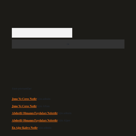
Arama
Son yorumlar
Juno Ve Ceres Nedir
için
admin
Juno Ve Ceres Nedir
için
Altan
Abdestli Olmanın Faydaları Nelerdir
için
admin
Abdestli Olmanın Faydaları Nelerdir
için
Alper
En Ağır Kahve Nedir
için
admin