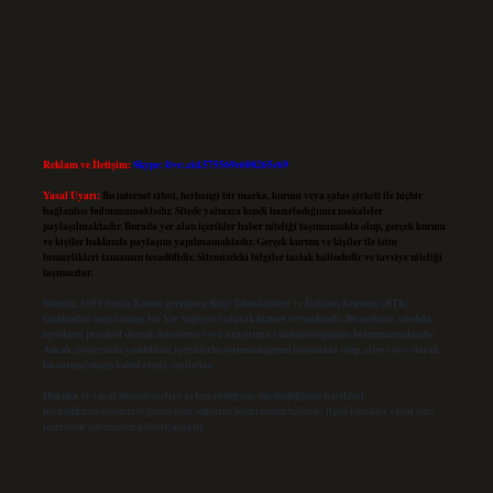
Reklam ve İletişim:
Skype: live:.cid.575569c608265c69
Yasal Uyarı:
Bu internet sitesi, herhangi bir marka, kurum veya şahıs şirketi ile hiçbir
bağlantısı bulunmamaktadır. Sitede yalnızca kendi hazırladığımız makaleler
paylaşılmaktadır. Burada yer alan içerikler haber niteliği taşımamakta olup, gerçek kurum
ve kişiler hakkında paylaşım yapılmamaktadır. Gerçek kurum ve kişiler ile isim
benzerlikleri tamamen tesadüfidir. Sitemizdeki bilgiler taslak halindedir ve tavsiye niteliği
taşımazlar.
Sitemiz, 5651 Sayılı Kanun gereğince Bilgi Teknolojileri ve İletişim Kurumu (BTK)
tarafından onaylanmış bir Yer Sağlayıcı olarak hizmet vermektedir. Bu nedenle, sitedeki
içerikleri proaktif olarak denetleme veya araştırma yükümlülüğümüz bulunmamaktadır.
Ancak, üyelerimiz yazdıkları içeriklerin sorumluluğunu taşımakta olup, siteye üye olarak
bu sorumluluğu kabul etmiş sayılırlar.
Hukuka ve yasal düzenlemelere aykırı olduğunu düşündüğünüz içerikleri,
backlinkpanelicomtr@gmail.com
adresine bildirmeniz halinde, ilgili içerikler yasal süre
içerisinde sitemizden kaldırılacaktır.