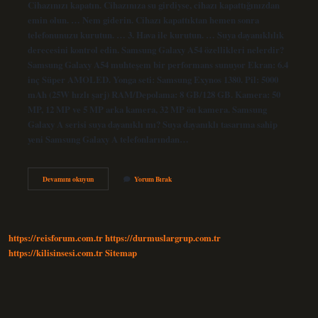
Cihazınızı kapatın. Cihazınıza su girdiyse, cihazı kapattığınızdan
emin olun. … Nem giderin. Cihazı kapattıktan hemen sonra
telefonunuzu kurutun. … 3. Hava ile kurutun. … Suya dayanıklılık
derecesini kontrol edin. Samsung Galaxy A54 özellikleri nelerdir?
Samsung Galaxy A54 muhteşem bir performans sunuyor Ekran: 6.4
inç Süper AMOLED. Yonga seti: Samsung Exynos 1380. Pil: 5000
mAh (25W hızlı şarj) RAM/Depolama: 8 GB/128 GB. Kamera: 50
MP, 12 MP ve 5 MP arka kamera, 32 MP ön kamera. Samsung
Galaxy A serisi suya dayanıklı mı? Suya dayanıklı tasarıma sahip
yeni Samsung Galaxy A telefonlarından…
A54
Devamını okuyun
Yorum Bırak
Suya
Dayanıklı
Mı
https://reisforum.com.tr
https://durmuslargrup.com.tr
https://kilisinsesi.com.tr
Sitemap