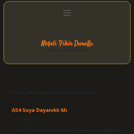
menüyü
Anasayfa
Gizlilik Politikası
Yasal Uyarı
aç
Hakkımızda
Neşeli Fikir Durağı
Hızlı hikayelerle gününü şenlendir!
Etiket:
Suya düşen telefon kaç günde kurur
A54 Suya Dayanıklı Mı
Tarih: Aralık 21, 2024
Samsung A54 suya düştü ne yapmalıyım? Cihazımı suya düşürdüm.