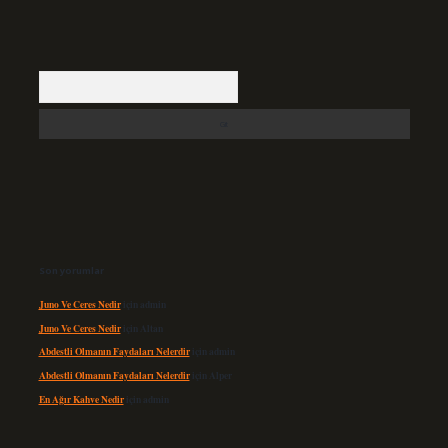
Arama
Son yorumlar
Juno Ve Ceres Nedir
için
admin
Juno Ve Ceres Nedir
için
Altan
Abdestli Olmanın Faydaları Nelerdir
için
admin
Abdestli Olmanın Faydaları Nelerdir
için
Alper
En Ağır Kahve Nedir
için
admin