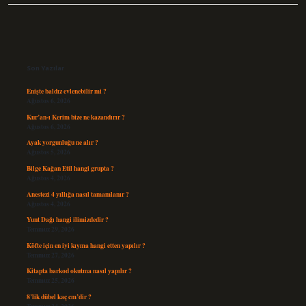
Sidebar
Son Yazılar
Enişte baldız evlenebilir mi ?
Ağustos 6, 2026
Kur’an-ı Kerim bize ne kazandırır ?
Ağustos 6, 2026
Ayak yorgunluğu ne alır ?
Ağustos 5, 2026
Bilge Kağan Etil hangi grupta ?
Ağustos 4, 2026
Anestezi 4 yıllığa nasıl tamamlanır ?
Ağustos 4, 2026
Yunt Dağı hangi ilimizdedir ?
Temmuz 29, 2026
Köfte için en iyi kıyma hangi etten yapılır ?
Temmuz 27, 2026
Kitapta barkod okutma nasıl yapılır ?
Temmuz 25, 2026
8’lik dübel kaç cm’dir ?