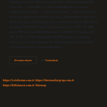
Cihazınızı kapatın. Cihazınıza su girdiyse, cihazı kapattığınızdan
emin olun. … Nem giderin. Cihazı kapattıktan hemen sonra
telefonunuzu kurutun. … 3. Hava ile kurutun. … Suya dayanıklılık
derecesini kontrol edin. Samsung Galaxy A54 özellikleri nelerdir?
Samsung Galaxy A54 muhteşem bir performans sunuyor Ekran: 6.4
inç Süper AMOLED. Yonga seti: Samsung Exynos 1380. Pil: 5000
mAh (25W hızlı şarj) RAM/Depolama: 8 GB/128 GB. Kamera: 50
MP, 12 MP ve 5 MP arka kamera, 32 MP ön kamera. Samsung
Galaxy A serisi suya dayanıklı mı? Suya dayanıklı tasarıma sahip
yeni Samsung Galaxy A telefonlarından…
A54
Devamını okuyun
Yorum Bırak
Suya
Dayanıklı
Mı
https://reisforum.com.tr
https://durmuslargrup.com.tr
https://kilisinsesi.com.tr
Sitemap