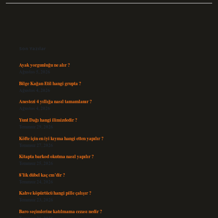
Sidebar
Son Yazılar
Ayak yorgunluğu ne alır ?
Ağustos 5, 2026
Bilge Kağan Etil hangi grupta ?
Ağustos 4, 2026
Anestezi 4 yıllığa nasıl tamamlanır ?
Ağustos 4, 2026
Yunt Dağı hangi ilimizdedir ?
Temmuz 29, 2026
Köfte için en iyi kıyma hangi etten yapılır ?
Temmuz 27, 2026
Kitapta barkod okutma nasıl yapılır ?
Temmuz 25, 2026
8’lik dübel kaç cm’dir ?
Temmuz 24, 2026
Kahve köpürtücü hangi pille çalışır ?
Temmuz 23, 2026
Baro seçimlerine katılmama cezası nedir ?