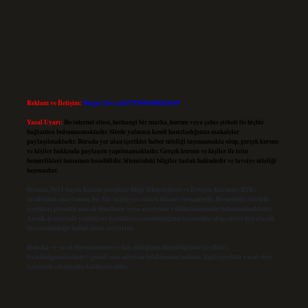
Reklam ve İletişim:
Skype: live:.cid.575569c608265c69
Yasal Uyarı:
Bu internet sitesi, herhangi bir marka, kurum veya şahıs şirketi ile hiçbir
bağlantısı bulunmamaktadır. Sitede yalnızca kendi hazırladığımız makaleler
paylaşılmaktadır. Burada yer alan içerikler haber niteliği taşımamakta olup, gerçek kurum
ve kişiler hakkında paylaşım yapılmamaktadır. Gerçek kurum ve kişiler ile isim
benzerlikleri tamamen tesadüfidir. Sitemizdeki bilgiler taslak halindedir ve tavsiye niteliği
taşımazlar.
Sitemiz, 5651 Sayılı Kanun gereğince Bilgi Teknolojileri ve İletişim Kurumu (BTK)
tarafından onaylanmış bir Yer Sağlayıcı olarak hizmet vermektedir. Bu nedenle, sitedeki
içerikleri proaktif olarak denetleme veya araştırma yükümlülüğümüz bulunmamaktadır.
Ancak, üyelerimiz yazdıkları içeriklerin sorumluluğunu taşımakta olup, siteye üye olarak
bu sorumluluğu kabul etmiş sayılırlar.
Hukuka ve yasal düzenlemelere aykırı olduğunu düşündüğünüz içerikleri,
backlinkpanelicomtr@gmail.com
adresine bildirmeniz halinde, ilgili içerikler yasal süre
içerisinde sitemizden kaldırılacaktır.