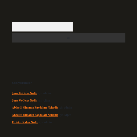
Arama
Son yorumlar
Juno Ve Ceres Nedir
için
admin
Juno Ve Ceres Nedir
için
Altan
Abdestli Olmanın Faydaları Nelerdir
için
admin
Abdestli Olmanın Faydaları Nelerdir
için
Alper
En Ağır Kahve Nedir
için
admin