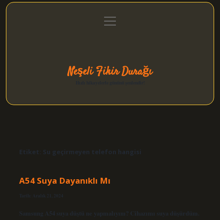
menüyü
Anasayfa
Gizlilik Politikası
Yasal Uyarı
aç
Hakkımızda
Neşeli Fikir Durağı
Hızlı hikayelerle gününü şenlendir!
Etiket:
Su geçirmeyen telefon hangisi
A54 Suya Dayanıklı Mı
Tarih: Aralık 21, 2024
Samsung A54 suya düştü ne yapmalıyım? Cihazımı suya düşürdüm.