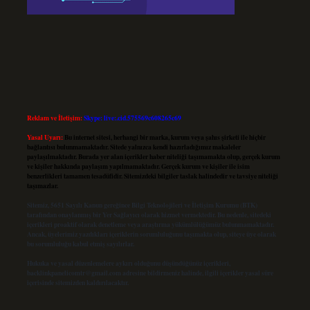
Reklam ve İletişim:
Skype: live:.cid.575569c608265c69
Yasal Uyarı:
Bu internet sitesi, herhangi bir marka, kurum veya şahıs şirketi ile hiçbir
bağlantısı bulunmamaktadır. Sitede yalnızca kendi hazırladığımız makaleler
paylaşılmaktadır. Burada yer alan içerikler haber niteliği taşımamakta olup, gerçek kurum
ve kişiler hakkında paylaşım yapılmamaktadır. Gerçek kurum ve kişiler ile isim
benzerlikleri tamamen tesadüfidir. Sitemizdeki bilgiler taslak halindedir ve tavsiye niteliği
taşımazlar.
Sitemiz, 5651 Sayılı Kanun gereğince Bilgi Teknolojileri ve İletişim Kurumu (BTK)
tarafından onaylanmış bir Yer Sağlayıcı olarak hizmet vermektedir. Bu nedenle, sitedeki
içerikleri proaktif olarak denetleme veya araştırma yükümlülüğümüz bulunmamaktadır.
Ancak, üyelerimiz yazdıkları içeriklerin sorumluluğunu taşımakta olup, siteye üye olarak
bu sorumluluğu kabul etmiş sayılırlar.
Hukuka ve yasal düzenlemelere aykırı olduğunu düşündüğünüz içerikleri,
backlinkpanelicomtr@gmail.com
adresine bildirmeniz halinde, ilgili içerikler yasal süre
içerisinde sitemizden kaldırılacaktır.