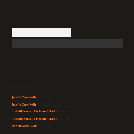
Arama
Son yorumlar
Juno Ve Ceres Nedir
için
admin
Juno Ve Ceres Nedir
için
Altan
Abdestli Olmanın Faydaları Nelerdir
için
admin
Abdestli Olmanın Faydaları Nelerdir
için
Alper
En Ağır Kahve Nedir
için
admin