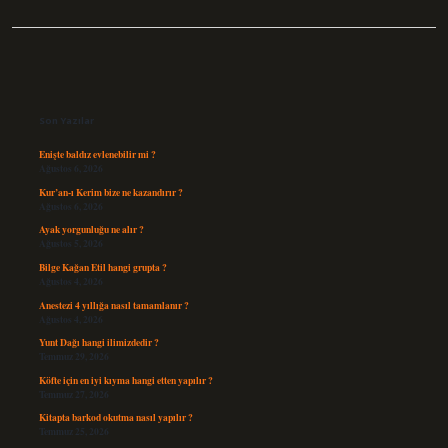
Sidebar
Son Yazılar
Enişte baldız evlenebilir mi ?
Ağustos 6, 2026
Kur’an-ı Kerim bize ne kazandırır ?
Ağustos 6, 2026
Ayak yorgunluğu ne alır ?
Ağustos 5, 2026
Bilge Kağan Etil hangi grupta ?
Ağustos 4, 2026
Anestezi 4 yıllığa nasıl tamamlanır ?
Ağustos 4, 2026
Yunt Dağı hangi ilimizdedir ?
Temmuz 29, 2026
Köfte için en iyi kıyma hangi etten yapılır ?
Temmuz 27, 2026
Kitapta barkod okutma nasıl yapılır ?
Temmuz 25, 2026