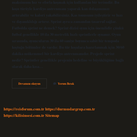
maksimum hız ve eforla koşmak için kullanılan bir terimdir. Bu
koşu türüyle kardiyo antrenmanı yaparak kan dolaşımınızı
artırabilir ve kalori yakabilirsiniz. Kas tonusunu iyileştirir ve hızı
ve dayanıklılığı artırır. Sprint ayrıca zamandan tasarruf sağlar.
Futbolda sprint ne demek? Sprint dizisi oyun için önemlidir çünkü
futbol genellikle 10 ila 30 metrelik hızlı sprintlerle oynanır. Oyun
sırasında, oyuncuların 30 ila 60 saniye boyunca sabit bir tempoda
koştuğu bölümler de vardır. Bu tür koşulara hazırlanmak için 30/60
dakika mükemmel bir kardiyo antrenmanıdır. Projede sprint
nedir? Sprintler genellikle projenin hedefine ve büyüklüğüne bağlı
olarak daha kısa…
Sprint
Devamını okuyun
Yorum Bırak
Nedir
https://reisforum.com.tr
https://durmuslargrup.com.tr
https://kilisinsesi.com.tr
Sitemap