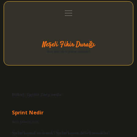
menüyü
Anasayfa
Gizlilik Politikası
Yasal Uyarı
aç
Hakkımızda
Neşeli Fikir Durağı
Hızlı hikayelerle gününü şenlendir!
Etiket:
Sprint Zero nedir
Sprint Nedir
Tarih: Ekim 14, 2024
Sprint koşmak ne demek? Sprint koşusu, belirli mesafeleri