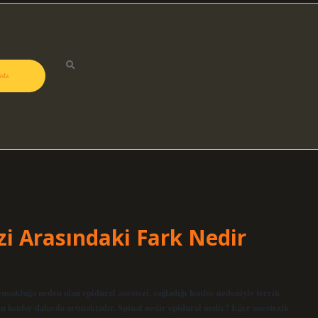
zda
zi Arasındaki Fark Nedir
uşukluğa neden olan epidural anestezi, sağladığı konfor nedeniyle tercih
çin konfor daha da artmaktadır. Spinal nedir epidural nedir? Eğer anestezik