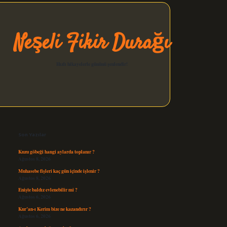
Neşeli Fikir Durağı
Hızlı hikayelerle gününü şenlendir!
Sidebar
elexbet güncel
Son Yazılar
Kuzu göbeği hangi aylarda toplanır ?
Ağustos 8, 2026
Muhasebe fişleri kaç gün içinde işlenir ?
Ağustos 8, 2026
Enişte baldız evlenebilir mi ?
Ağustos 6, 2026
Kur’an-ı Kerim bize ne kazandırır ?
Ağustos 6, 2026