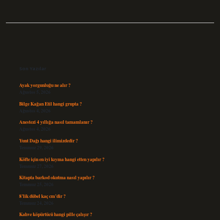
Sidebar
Son Yazılar
Ayak yorgunluğu ne alır ?
Ağustos 5, 2026
Bilge Kağan Etil hangi grupta ?
Ağustos 4, 2026
Anestezi 4 yıllığa nasıl tamamlanır ?
Ağustos 4, 2026
Yunt Dağı hangi ilimizdedir ?
Temmuz 29, 2026
Köfte için en iyi kıyma hangi etten yapılır ?
Temmuz 27, 2026
Kitapta barkod okutma nasıl yapılır ?
Temmuz 25, 2026
8’lik dübel kaç cm’dir ?
Temmuz 24, 2026
Kahve köpürtücü hangi pille çalışır ?