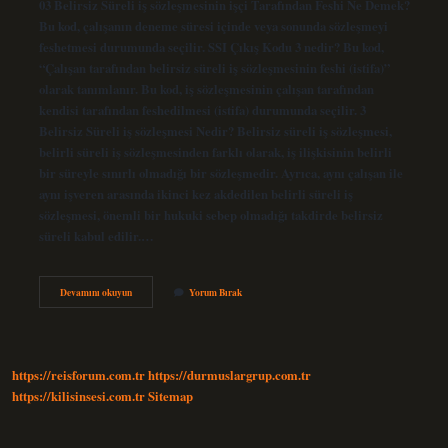
03 Belirsiz Süreli iş sözleşmesinin işçi Tarafından Feshi Ne Demek?
Bu kod, çalışanın deneme süresi içinde veya sonunda sözleşmeyi
feshetmesi durumunda seçilir. SSI Çıkış Kodu 3 nedir? Bu kod,
“Çalışan tarafından belirsiz süreli iş sözleşmesinin feshi (istifa)”
olarak tanımlanır. Bu kod, iş sözleşmesinin çalışan tarafından
kendisi tarafından feshedilmesi (istifa) durumunda seçilir. 3
Belirsiz Süreli iş sözleşmesi Nedir? Belirsiz süreli iş sözleşmesi,
belirli süreli iş sözleşmesinden farklı olarak, iş ilişkisinin belirli
bir süreyle sınırlı olmadığı bir sözleşmedir. Ayrıca, aynı çalışan ile
aynı işveren arasında ikinci kez akdedilen belirli süreli iş
sözleşmesi, önemli bir hukuki sebep olmadığı takdirde belirsiz
süreli kabul edilir.…
3
Devamını okuyun
Yorum Bırak
Belirsiz
Süreli
Iş
Sözleşmesinin
Işçi
https://reisforum.com.tr
https://durmuslargrup.com.tr
Tarafından
Feshi
https://kilisinsesi.com.tr
Sitemap
Istifa
Ne
Demek