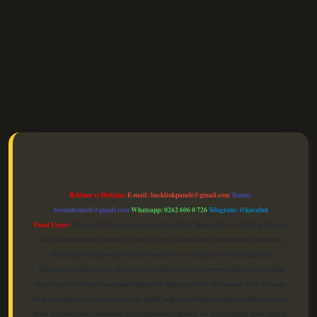
elexbet güncel
Reklam ve İletişim:
E-mail:
backlinkpaneli@gmail.com
Teams:
forumhizmeti@gmail.com
Whatsapp: 0262 606 0 726
Telegram: @karabul
Yasal Uyarı:
Sitemiz, 5651 Sayılı Kanun gereğince Bilgi Teknolojileri ve İletişim Kurumu
(BTK) tarafından onaylanmış bir Yer Sağlayıcı olarak hizmet vermektedir. Bu nedenle,
sitedeki içerikleri proaktif olarak denetleme veya araştırma yükümlülüğümüz
bulunmamaktadır. Ancak, üyelerimiz yazdıkları içeriklerin sorumluluğunu taşımakta
olup, siteye üye olarak bu sorumluluğu kabul etmiş sayılırlar. Bu internet sitesi, herhangi
bir marka, kurum veya şahıs şirketi ile hiçbir bağlantısı bulunmamaktadır. Sitede yalnızca
kendi hazırladığımız makaleler paylaşılmaktadır. Burada yer alan içerikler haber niteliği