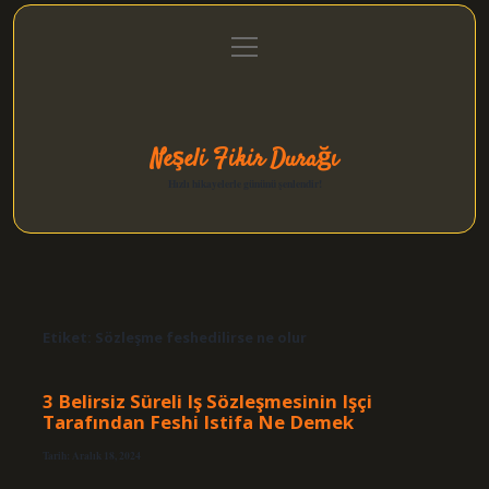
menüyü
Anasayfa
Gizlilik Politikası
Yasal Uyarı
aç
Hakkımızda
Neşeli Fikir Durağı
Hızlı hikayelerle gününü şenlendir!
Etiket:
Sözleşme feshedilirse ne olur
3 Belirsiz Süreli Iş Sözleşmesinin Işçi
Tarafından Feshi Istifa Ne Demek
Tarih: Aralık 18, 2024