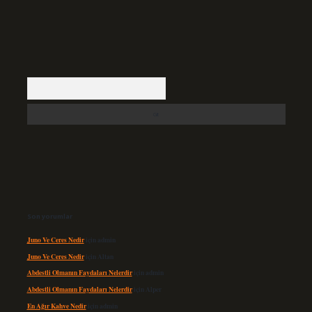
Arama
Son yorumlar
Juno Ve Ceres Nedir
için
admin
Juno Ve Ceres Nedir
için
Altan
Abdestli Olmanın Faydaları Nelerdir
için
admin
Abdestli Olmanın Faydaları Nelerdir
için
Alper
En Ağır Kahve Nedir
için
admin