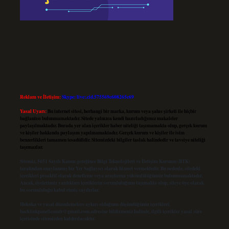
Reklam ve İletişim:
Skype: live:.cid.575569c608265c69
Yasal Uyarı:
Bu internet sitesi, herhangi bir marka, kurum veya şahıs şirketi ile hiçbir
bağlantısı bulunmamaktadır. Sitede yalnızca kendi hazırladığımız makaleler
paylaşılmaktadır. Burada yer alan içerikler haber niteliği taşımamakta olup, gerçek kurum
ve kişiler hakkında paylaşım yapılmamaktadır. Gerçek kurum ve kişiler ile isim
benzerlikleri tamamen tesadüfidir. Sitemizdeki bilgiler taslak halindedir ve tavsiye niteliği
taşımazlar.
Sitemiz, 5651 Sayılı Kanun gereğince Bilgi Teknolojileri ve İletişim Kurumu (BTK)
tarafından onaylanmış bir Yer Sağlayıcı olarak hizmet vermektedir. Bu nedenle, sitedeki
içerikleri proaktif olarak denetleme veya araştırma yükümlülüğümüz bulunmamaktadır.
Ancak, üyelerimiz yazdıkları içeriklerin sorumluluğunu taşımakta olup, siteye üye olarak
bu sorumluluğu kabul etmiş sayılırlar.
Hukuka ve yasal düzenlemelere aykırı olduğunu düşündüğünüz içerikleri,
backlinkpanelicomtr@gmail.com
adresine bildirmeniz halinde, ilgili içerikler yasal süre
içerisinde sitemizden kaldırılacaktır.