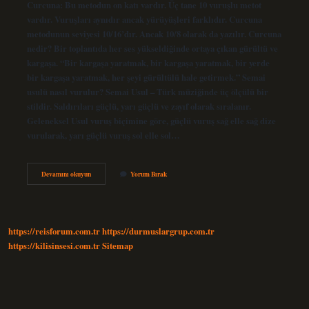
Curcuna: Bu metodun on katı vardır. Üç tane 10 vuruşlu metot
vardır. Vuruşları aynıdır ancak yürüyüşleri farklıdır. Curcuna
metodunun seviyesi 10/16’dır. Ancak 10/8 olarak da yazılır. Curcuna
nedir? Bir toplantıda her ses yükseldiğinde ortaya çıkan gürültü ve
kargaşa. “Bir kargaşa yaratmak, bir kargaşa yaratmak, bir yerde
bir kargaşa yaratmak, her şeyi gürültülü hale getirmek.” Semai
usulü nasıl vurulur? Semai Usul – Türk müziğinde üç ölçülü bir
stildir. Saldırıları güçlü, yarı güçlü ve zayıf olarak sıralanır.
Geleneksel Usul vuruş biçimine göre, güçlü vuruş sağ elle sağ dize
vurularak, yarı güçlü vuruş sol elle sol…
Curcuna
Devamını okuyun
Yorum Bırak
Usulü
Ne
Demek
https://reisforum.com.tr
https://durmuslargrup.com.tr
https://kilisinsesi.com.tr
Sitemap