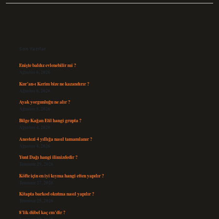
Sidebar
Son Yazılar
Enişte baldız evlenebilir mi ?
Ağustos 6, 2026
Kur’an-ı Kerim bize ne kazandırır ?
Ağustos 6, 2026
Ayak yorgunluğu ne alır ?
Ağustos 5, 2026
Bilge Kağan Etil hangi grupta ?
Ağustos 4, 2026
Anestezi 4 yıllığa nasıl tamamlanır ?
Ağustos 4, 2026
Yunt Dağı hangi ilimizdedir ?
Temmuz 29, 2026
Köfte için en iyi kıyma hangi etten yapılır ?
Temmuz 27, 2026
Kitapta barkod okutma nasıl yapılır ?
Temmuz 25, 2026
8’lik dübel kaç cm’dir ?