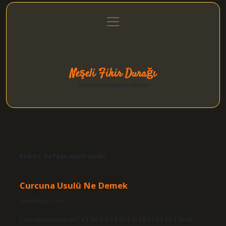
menüyü
Anasayfa
Gizlilik Politikası
Yasal Uyarı
aç
Hakkımızda
Neşeli Fikir Durağı
Hızlı hikayelerle gününü şenlendir!
Etiket:
Sofyan usulü nedir
Curcuna Usulü Ne Demek
Tarih: Ekim 22, 2024
Curcuna usulu nedir? CURCUNA USULÜ VELVELELİ 10/16