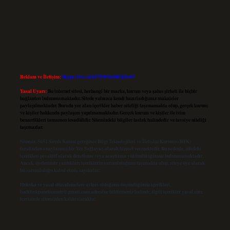
Reklam ve İletişim:
Skype: live:.cid.575569c608265c69
Yasal Uyarı:
Bu internet sitesi, herhangi bir marka, kurum veya şahıs şirketi ile hiçbir
bağlantısı bulunmamaktadır. Sitede yalnızca kendi hazırladığımız makaleler
paylaşılmaktadır. Burada yer alan içerikler haber niteliği taşımamakta olup, gerçek kurum
ve kişiler hakkında paylaşım yapılmamaktadır. Gerçek kurum ve kişiler ile isim
benzerlikleri tamamen tesadüfidir. Sitemizdeki bilgiler taslak halindedir ve tavsiye niteliği
taşımazlar.
Sitemiz, 5651 Sayılı Kanun gereğince Bilgi Teknolojileri ve İletişim Kurumu (BTK)
tarafından onaylanmış bir Yer Sağlayıcı olarak hizmet vermektedir. Bu nedenle, sitedeki
içerikleri proaktif olarak denetleme veya araştırma yükümlülüğümüz bulunmamaktadır.
Ancak, üyelerimiz yazdıkları içeriklerin sorumluluğunu taşımakta olup, siteye üye olarak
bu sorumluluğu kabul etmiş sayılırlar.
Hukuka ve yasal düzenlemelere aykırı olduğunu düşündüğünüz içerikleri,
backlinkpanelicomtr@gmail.com
adresine bildirmeniz halinde, ilgili içerikler yasal süre
içerisinde sitemizden kaldırılacaktır.