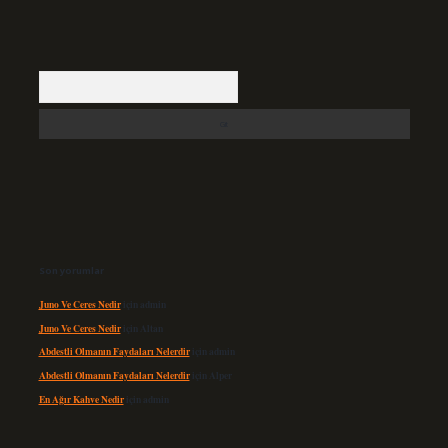
Arama
Son yorumlar
Juno Ve Ceres Nedir
için
admin
Juno Ve Ceres Nedir
için
Altan
Abdestli Olmanın Faydaları Nelerdir
için
admin
Abdestli Olmanın Faydaları Nelerdir
için
Alper
En Ağır Kahve Nedir
için
admin