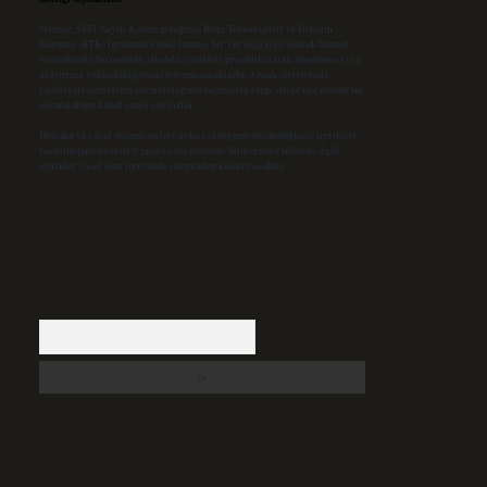
Sitemiz, 5651 Sayılı Kanun gereğince Bilgi Teknolojileri ve İletişim
Kurumu (BTK) tarafından onaylanmış bir Yer Sağlayıcı olarak hizmet
vermektedir. Bu nedenle, sitedeki içerikleri proaktif olarak denetleme veya
araştırma yükümlülüğümüz bulunmamaktadır. Ancak, üyelerimiz
yazdıkları içeriklerin sorumluluğunu taşımakta olup, siteye üye olarak bu
sorumluluğu kabul etmiş sayılırlar.
Hukuka ve yasal düzenlemelere aykırı olduğunu düşündüğünüz içerikleri,
backlinkpanelicomtr@gmail.com
adresine bildirmeniz halinde, ilgili
içerikler yasal süre içerisinde sitemizden kaldırılacaktır.
Arama