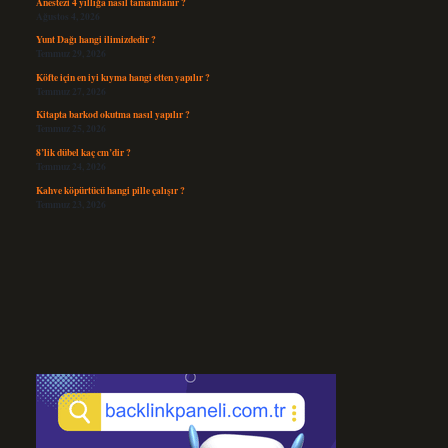
Anestezi 4 yıllığa nasıl tamamlanır ?
Ağustos 4, 2026
Yunt Dağı hangi ilimizdedir ?
Temmuz 29, 2026
Köfte için en iyi kıyma hangi etten yapılır ?
Temmuz 27, 2026
Kitapta barkod okutma nasıl yapılır ?
Temmuz 25, 2026
8’lik dübel kaç cm’dir ?
Temmuz 24, 2026
Kahve köpürtücü hangi pille çalışır ?
Temmuz 23, 2026