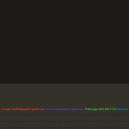
m:
E-mail:
backlinkpaneli@gmail.com
Teams:
forumhizmeti@gmail.com
Whatsapp: 0262 606 0 726
Telegram:
mu (BTK) tarafından onaylanmış bir Yer Sağlayıcı olarak hizmet vermektedir. Bu nedenle, sitedeki içerikleri 
 sorumluluğu kabul etmiş sayılırlar. Bu internet sitesi, herhangi bir marka, kurum veya şahıs şirketi ile hiçbi
kurum ve kişiler hakkında paylaşım yapılmamaktadır. Gerçek kurum ve kişiler ile isim benzerlikleri tamamen te