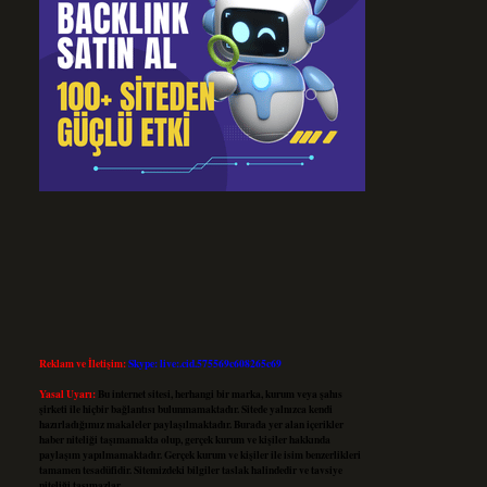
Reklam ve İletişim:
Skype: live:.cid.575569c608265c69
Yasal Uyarı:
Bu internet sitesi, herhangi bir marka, kurum veya şahıs
şirketi ile hiçbir bağlantısı bulunmamaktadır. Sitede yalnızca kendi
hazırladığımız makaleler paylaşılmaktadır. Burada yer alan içerikler
haber niteliği taşımamakta olup, gerçek kurum ve kişiler hakkında
paylaşım yapılmamaktadır. Gerçek kurum ve kişiler ile isim benzerlikleri
tamamen tesadüfidir. Sitemizdeki bilgiler taslak halindedir ve tavsiye
niteliği taşımazlar.