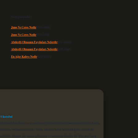
Son yorumlar
Juno Ve Ceres Nedir
için
admin
Juno Ve Ceres Nedir
için
Altan
Abdestli Olmanın Faydaları Nelerdir
için
admin
Abdestli Olmanın Faydaları Nelerdir
için
Alper
En Ağır Kahve Nedir
için
admin
 @karabul
proaktif olarak denetleme veya araştırma yükümlülüğümüz bulunmamaktadır. Ancak,
r bağlantısı bulunmamaktadır. Sitede yalnızca kendi hazırladığımız makaleler
sadüfidir. Sitemiz, kar amacı gütmeyen ve tamamen ücretsiz bir bilgi paylaşım