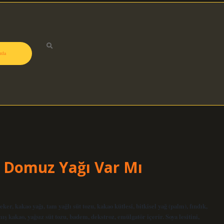
zda
e Domuz Yağı Var Mı
ker, kakao yağı, tam yağlı süt tozu, kakao kütlesi, bitkisel yağ (palm), fındık,
mış kakao, yağsız süt tozu, badem, dekstroz, emülgatör içerir. Soya lesitini,