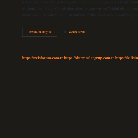
kahve, aroma verici ve tuz içerir. Çikolatada domuz yağı var mı? Dom
kullanılmaz. İsviçre’de çikolata domuz yağı var mı? Helal olup olma
ortaya çıkar. Lindt markalı ürünlerin %90’ı alkol veya domuz yağı 
Merci
Devamını okuyun
Yorum Bırak
Çikolatada
Alkol
Ve
Domuz
Yağı
https://reisforum.com.tr
https://durmuslargrup.com.tr
https://kilisi
Var
Mı