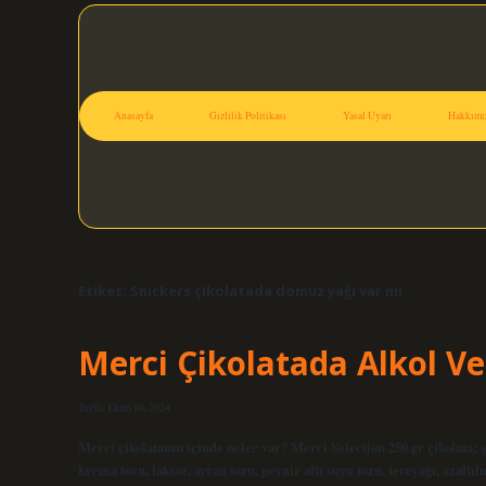
Anasayfa
Gizlilik Politikası
Yasal Uyarı
Hakkımı
Etiket:
Snickers çikolatada domuz yağı var mı
Merci Çikolatada Alkol V
Tarih: Ekim 10, 2024
Merci çikolatanın içinde neler var? Merci Selection 250 gr çikolata; şe
krema tozu, laktoz, ayran tozu, peynir altı suyu tozu, tereyağı, azaltıl