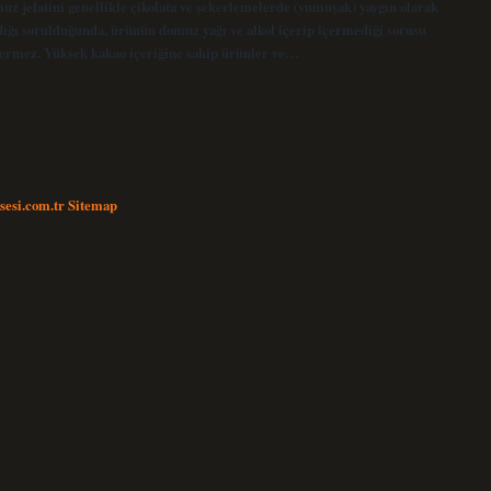
uz jelatini genellikle çikolata ve şekerlemelerde (yumuşak) yaygın olarak
dığı sorulduğunda, ürünün domuz yağı ve alkol içerip içermediği sorusu
içermez. Yüksek kakao içeriğine sahip ürünler ve…
nsesi.com.tr
Sitemap