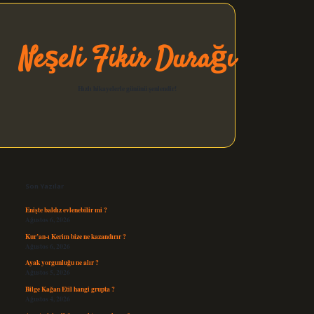
Neşeli Fikir Durağı
Hızlı hikayelerle gününü şenlendir!
Sidebar
elexbet güncel
Son Yazılar
Enişte baldız evlenebilir mi ?
Ağustos 6, 2026
Kur’an-ı Kerim bize ne kazandırır ?
Ağustos 6, 2026
Ayak yorgunluğu ne alır ?
Ağustos 5, 2026
Bilge Kağan Etil hangi grupta ?
Ağustos 4, 2026