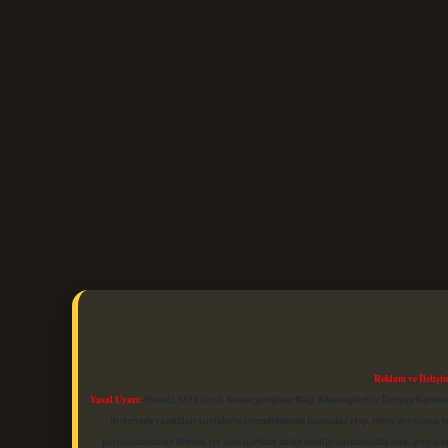
Reklam ve İletişi
Yasal Uyarı:
Sitemiz, 5651 Sayılı Kanun gereğince Bilgi Teknolojileri ve İletişim Kuru
üyelerimiz yazdıkları içeriklerin sorumluluğunu taşımakta olup, siteye üye olarak bu
paylaşılmaktadır. Burada yer alan içerikler haber niteliği taşımamakta olup, gerçek 