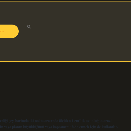
zda
diği şey, haritada iki nokta arasında ölçülen 1 cm’lik uzunluğun arazi
in veya planın büyüklüğünü veya kapsamını ifade etmek için de kullanılır.