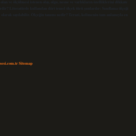
an ve ölçülmesi istenen olay, olgu, nesne ve varlıkların özelliklerini dikkate
rdir? Literatürde kullanılan dört temel ölçek türü şunlardır: Sınıflama ölçeği
ği olarak sayılabilir. Ölçeğin tanımı nedir? Terazi, kelimenin tam anlamıyla en
nsesi.com.tr
Sitemap