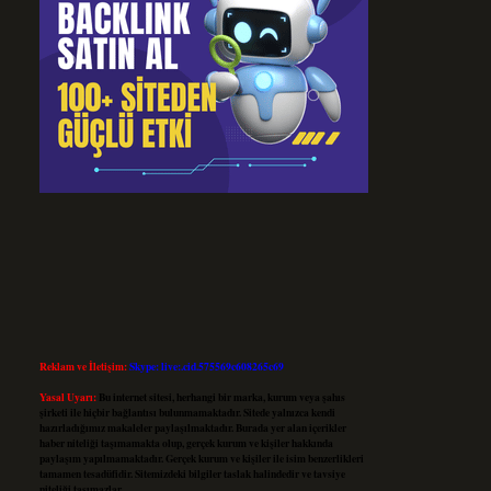
Reklam ve İletişim:
Skype: live:.cid.575569c608265c69
Yasal Uyarı:
Bu internet sitesi, herhangi bir marka, kurum veya şahıs
şirketi ile hiçbir bağlantısı bulunmamaktadır. Sitede yalnızca kendi
hazırladığımız makaleler paylaşılmaktadır. Burada yer alan içerikler
haber niteliği taşımamakta olup, gerçek kurum ve kişiler hakkında
paylaşım yapılmamaktadır. Gerçek kurum ve kişiler ile isim benzerlikleri
tamamen tesadüfidir. Sitemizdeki bilgiler taslak halindedir ve tavsiye
niteliği taşımazlar.