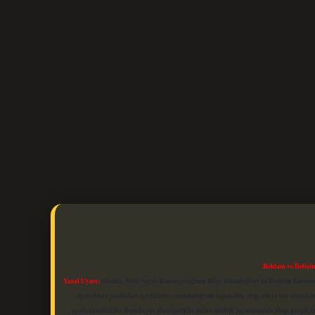
Reklam ve İletişi
Yasal Uyarı:
Sitemiz, 5651 Sayılı Kanun gereğince Bilgi Teknolojileri ve İletişim Kuru
üyelerimiz yazdıkları içeriklerin sorumluluğunu taşımakta olup, siteye üye olarak bu
paylaşılmaktadır. Burada yer alan içerikler haber niteliği taşımamakta olup, gerçek 