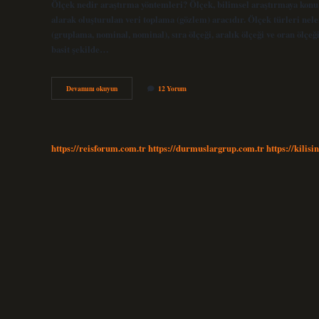
Ölçek nedir araştırma yöntemleri? Ölçek, bilimsel araştırmaya konu ol
alarak oluşturulan veri toplama (gözlem) aracıdır. Ölçek türleri nele
(gruplama, nominal, nominal), sıra ölçeği, aralık ölçeği ve oran ölçe
basit şekilde…
Ölçek
Devamını okuyun
12 Yorum
Tekniği
Nedir
https://reisforum.com.tr
https://durmuslargrup.com.tr
https://kilisi