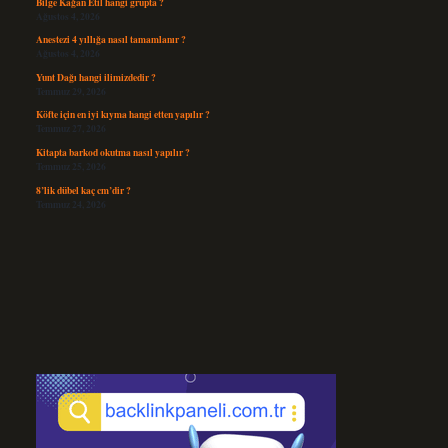
Bilge Kağan Etil hangi grupta ?
Ağustos 4, 2026
Anestezi 4 yıllığa nasıl tamamlanır ?
Ağustos 4, 2026
Yunt Dağı hangi ilimizdedir ?
Temmuz 29, 2026
Köfte için en iyi kıyma hangi etten yapılır ?
Temmuz 27, 2026
Kitapta barkod okutma nasıl yapılır ?
Temmuz 25, 2026
8’lik dübel kaç cm’dir ?
Temmuz 24, 2026