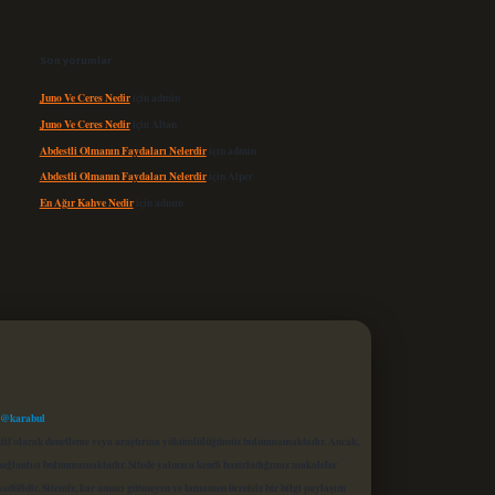
Son yorumlar
Juno Ve Ceres Nedir
için
admin
Juno Ve Ceres Nedir
için
Altan
Abdestli Olmanın Faydaları Nelerdir
için
admin
Abdestli Olmanın Faydaları Nelerdir
için
Alper
En Ağır Kahve Nedir
için
admin
 @karabul
proaktif olarak denetleme veya araştırma yükümlülüğümüz bulunmamaktadır. Ancak,
r bağlantısı bulunmamaktadır. Sitede yalnızca kendi hazırladığımız makaleler
sadüfidir. Sitemiz, kar amacı gütmeyen ve tamamen ücretsiz bir bilgi paylaşım