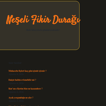
Neşeli Fikir Durağı
Hızlı hikayelerle gününü şenlendir!
Sidebar
elexbet güncel
Son Yazılar
Muhasebe fişleri kaç gün içinde işlenir ?
Ağustos 8, 2026
Enişte baldız evlenebilir mi ?
Ağustos 6, 2026
Kur’an-ı Kerim bize ne kazandırır ?
Ağustos 6, 2026
Ayak yorgunluğu ne alır ?
Ağustos 5, 2026