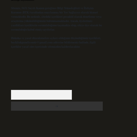
Sitemiz, 5651 Sayılı Kanun gereğince Bilgi Teknolojileri ve İletişim
Kurumu (BTK) tarafından onaylanmış bir Yer Sağlayıcı olarak hizmet
vermektedir. Bu nedenle, sitedeki içerikleri proaktif olarak denetleme veya
araştırma yükümlülüğümüz bulunmamaktadır. Ancak, üyelerimiz
yazdıkları içeriklerin sorumluluğunu taşımakta olup, siteye üye olarak bu
sorumluluğu kabul etmiş sayılırlar.
Hukuka ve yasal düzenlemelere aykırı olduğunu düşündüğünüz içerikleri,
backlinkpanelicomtr@gmail.com
adresine bildirmeniz halinde, ilgili
içerikler yasal süre içerisinde sitemizden kaldırılacaktır.
Arama