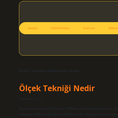
Anasayfa
Gizlilik Politikası
Yasal Uyarı
Hakkımı
Etiket:
Sıralama ölçeği nedir örnek
Ölçek Tekniği Nedir
Tarih: Eylül 22, 2024
Ölçek ne demek örnek? Örnek: 1/1000 veya 1:1000 ölçeğinin bize söyle
ortamında 1000 cm olarak kabul edilmesidir. Ölçek ayrıca bir projen