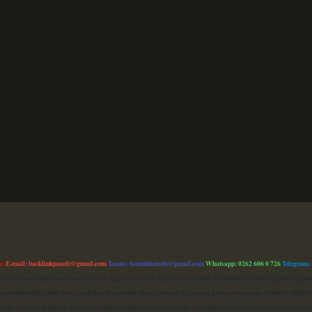
m:
E-mail:
backlinkpaneli@gmail.com
Teams:
forumhizmeti@gmail.com
Whatsapp: 0262 606 0 726
Telegram:
mu (BTK) tarafından onaylanmış bir Yer Sağlayıcı olarak hizmet vermektedir. Bu nedenle, sitedeki içerikleri 
 sorumluluğu kabul etmiş sayılırlar. Bu internet sitesi, herhangi bir marka, kurum veya şahıs şirketi ile hiçbi
kurum ve kişiler hakkında paylaşım yapılmamaktadır. Gerçek kurum ve kişiler ile isim benzerlikleri tamamen te