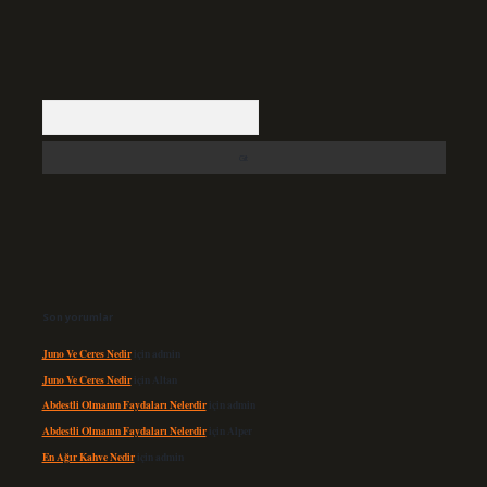
Arama
Son yorumlar
Juno Ve Ceres Nedir
için
admin
Juno Ve Ceres Nedir
için
Altan
Abdestli Olmanın Faydaları Nelerdir
için
admin
Abdestli Olmanın Faydaları Nelerdir
için
Alper
En Ağır Kahve Nedir
için
admin