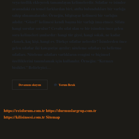
veya özellik ekleyerek tamamlayan kelimelerdir. Sıfatlar ve isimler
arasındaki en temel farklardan biri, atıfta bulundukları bir varlığa
sahip olmamalarıdır. Örneğin, bilgisayar kelimesi bir varlığın
adıdır. “Güzel” kelimesi kendi başına bir varlığı ima etmez. Sifata
hangi sorular sorulur? Cevabı sıfat olan ve bir isimden önce gelen
soru kelimeleri şunlardır: hangi tür giysi, hangi sokak, ne kadar
ekmek, kaç kişi, hangi ev. Türkçe sıfatlar nelerdir? İsimlerden önce
gelen sıfatlar iki kategoriye ayrılır: niteleme sıfatları ve belirtme
sıfatları. Niteleme sıfatları varlıkların rengini ve biçimsel
özelliklerini tanımlamak için kullanılır. Örneğin: “Kırmızı
bisiklet.” Belirleyici…
Sıfat
Devamını okuyun
Yorum Bırak
Nedir
12
Sınıf
https://reisforum.com.tr
https://durmuslargrup.com.tr
https://kilisinsesi.com.tr
Sitemap