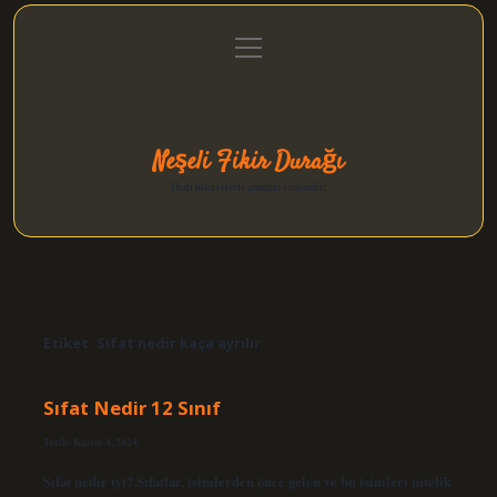
menüyü
Anasayfa
Gizlilik Politikası
Yasal Uyarı
aç
Hakkımızda
Neşeli Fikir Durağı
Hızlı hikayelerle gününü şenlendir!
Etiket:
Sıfat nedir kaça ayrılır
Sıfat Nedir 12 Sınıf
Tarih: Kasım 4, 2024
Sıfat nedir tyt? Sıfatlar, isimlerden önce gelen ve bu isimleri nitelik