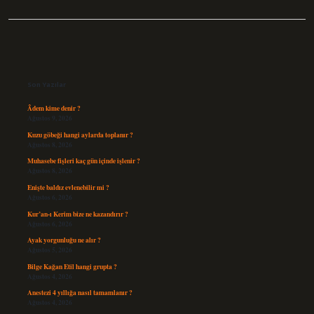
Sidebar
Son Yazılar
Âdem kime denir ?
Ağustos 9, 2026
Kuzu göbeği hangi aylarda toplanır ?
Ağustos 8, 2026
Muhasebe fişleri kaç gün içinde işlenir ?
Ağustos 8, 2026
Enişte baldız evlenebilir mi ?
Ağustos 6, 2026
Kur’an-ı Kerim bize ne kazandırır ?
Ağustos 6, 2026
Ayak yorgunluğu ne alır ?
Ağustos 5, 2026
Bilge Kağan Etil hangi grupta ?
Ağustos 4, 2026
Anestezi 4 yıllığa nasıl tamamlanır ?
Ağustos 4, 2026