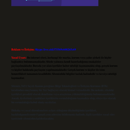
Reklam ve İletişim:
Skype: live:.cid.575569c608265c69
Yasal Uyarı:
Bu internet sitesi, herhangi bir marka, kurum veya şahıs şirketi ile hiçbir
bağlantısı bulunmamaktadır. Sitede yalnızca kendi hazırladığımız makaleler
paylaşılmaktadır. Burada yer alan içerikler haber niteliği taşımamakta olup, gerçek kurum
ve kişiler hakkında paylaşım yapılmamaktadır. Gerçek kurum ve kişiler ile isim
benzerlikleri tamamen tesadüfidir. Sitemizdeki bilgiler taslak halindedir ve tavsiye niteliği
taşımazlar.
Sitemiz, 5651 Sayılı Kanun gereğince Bilgi Teknolojileri ve İletişim Kurumu (BTK)
tarafından onaylanmış bir Yer Sağlayıcı olarak hizmet vermektedir. Bu nedenle, sitedeki
içerikleri proaktif olarak denetleme veya araştırma yükümlülüğümüz bulunmamaktadır.
Ancak, üyelerimiz yazdıkları içeriklerin sorumluluğunu taşımakta olup, siteye üye olarak
bu sorumluluğu kabul etmiş sayılırlar.
Hukuka ve yasal düzenlemelere aykırı olduğunu düşündüğünüz içerikleri,
backlinkpanelicomtr@gmail.com
adresine bildirmeniz halinde, ilgili içerikler yasal süre
içerisinde sitemizden kaldırılacaktır.