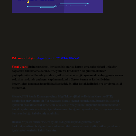
Reklam ve İletişim:
Skype: live:.cid.575569c608265c69
Yasal Uyarı:
Bu internet sitesi, herhangi bir marka, kurum veya şahıs şirketi ile hiçbir
bağlantısı bulunmamaktadır. Sitede yalnızca kendi hazırladığımız makaleler
paylaşılmaktadır. Burada yer alan içerikler haber niteliği taşımamakta olup, gerçek kurum
ve kişiler hakkında paylaşım yapılmamaktadır. Gerçek kurum ve kişiler ile isim
benzerlikleri tamamen tesadüfidir. Sitemizdeki bilgiler taslak halindedir ve tavsiye niteliği
taşımazlar.
Sitemiz, 5651 Sayılı Kanun gereğince Bilgi Teknolojileri ve İletişim Kurumu (BTK)
tarafından onaylanmış bir Yer Sağlayıcı olarak hizmet vermektedir. Bu nedenle, sitedeki
içerikleri proaktif olarak denetleme veya araştırma yükümlülüğümüz bulunmamaktadır.
Ancak, üyelerimiz yazdıkları içeriklerin sorumluluğunu taşımakta olup, siteye üye olarak
bu sorumluluğu kabul etmiş sayılırlar.
Hukuka ve yasal düzenlemelere aykırı olduğunu düşündüğünüz içerikleri,
backlinkpanelicomtr@gmail.com
adresine bildirmeniz halinde, ilgili içerikler yasal süre
içerisinde sitemizden kaldırılacaktır.