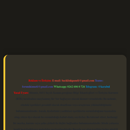
elexbet güncel
Reklam ve İletişim:
E-mail:
backlinkpaneli@gmail.com
Teams:
forumhizmeti@gmail.com
Whatsapp: 0262 606 0 726
Telegram: @karabul
Yasal Uyarı:
Sitemiz, 5651 Sayılı Kanun gereğince Bilgi Teknolojileri ve İletişim Kurumu
(BTK) tarafından onaylanmış bir Yer Sağlayıcı olarak hizmet vermektedir. Bu nedenle,
sitedeki içerikleri proaktif olarak denetleme veya araştırma yükümlülüğümüz
bulunmamaktadır. Ancak, üyelerimiz yazdıkları içeriklerin sorumluluğunu taşımakta
olup, siteye üye olarak bu sorumluluğu kabul etmiş sayılırlar. Bu internet sitesi, herhangi
bir marka, kurum veya şahıs şirketi ile hiçbir bağlantısı bulunmamaktadır. Sitede yalnızca
kendi hazırladığımız makaleler paylaşılmaktadır. Burada yer alan içerikler haber niteliği