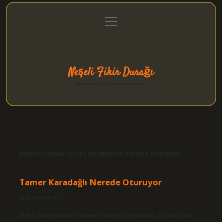
menüyü
Anasayfa
Gizlilik Politikası
Yasal Uyarı
aç
Hakkımızda
Neşeli Fikir Durağı
Hızlı hikayelerle gününü şenlendir!
Etiket:
Serdar Ortaç İstanbulda nerede oturuyor
Tamer Karadağlı Nerede Oturuyor
Tarih: Ekim 11, 2024
Hulya Avşar nerede oturuyor? Sarıyer’de bir köşk, Ayvalık’ta bir