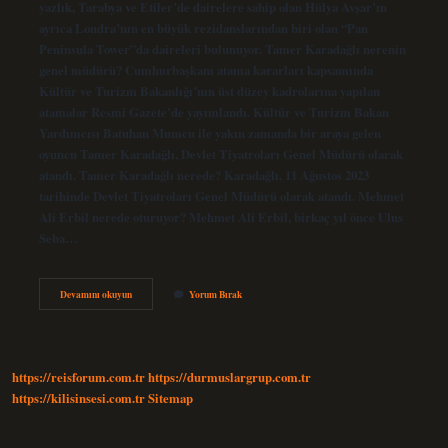
yazlık, Tarabya ve Etiler’de dairelere sahip olan Hülya Avşar’ın
ayrıca Londra’nın en büyük rezidanslarından biri olan “Pan
Peninsula Tower”da daireleri bulunuyor. Tamer Karadağlı nerenin
genel müdürü? Cumhurbaşkanı atama kararları kapsamında
Kültür ve Turizm Bakanlığı’nın üst düzey kadrolarına yapılan
atamalar Resmi Gazete’de yayımlandı. Kültür ve Turizm Bakan
Yardımcısı Batuhan Mumcu ile yakın zamanda bir araya gelen
oyuncu Tamer Karadağlı, Devlet Tiyatroları Genel Müdürü olarak
atandı. Tamer Karadağlı nerede? Karadağlı, 11 Ağustos 2023
tarihinde Devlet Tiyatroları Genel Müdürü olarak atandı. Mehmet
Ali Erbil nerede oturuyor? Mehmet Ali Erbil, birkaç yıl önce Ulus
Seba…
Tamer
Devamını okuyun
Yorum Bırak
Karadağlı
Nerede
Oturuyor
https://reisforum.com.tr
https://durmuslargrup.com.tr
https://kilisinsesi.com.tr
Sitemap