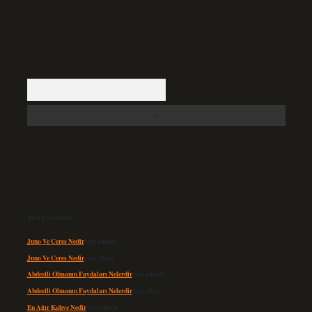
Arama
Son yorumlar
Juno Ve Ceres Nedir
için
admin
Juno Ve Ceres Nedir
için
Altan
Abdestli Olmanın Faydaları Nelerdir
için
admin
Abdestli Olmanın Faydaları Nelerdir
için
Alper
En Ağır Kahve Nedir
için
admin