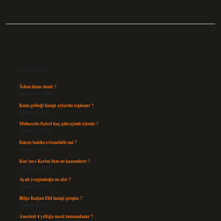
Sidebar
Son Yazılar
Âdem kime denir ?
Ağustos 9, 2026
Kuzu göbeği hangi aylarda toplanır ?
Ağustos 8, 2026
Muhasebe fişleri kaç gün içinde işlenir ?
Ağustos 8, 2026
Enişte baldız evlenebilir mi ?
Ağustos 6, 2026
Kur’an-ı Kerim bize ne kazandırır ?
Ağustos 6, 2026
Ayak yorgunluğu ne alır ?
Ağustos 5, 2026
Bilge Kağan Etil hangi grupta ?
Ağustos 4, 2026
Anestezi 4 yıllığa nasıl tamamlanır ?