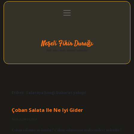
menüyü
Anasayfa
Gizlilik Politikası
Yasal Uyarı
aç
Hakkımızda
Neşeli Fikir Durağı
Hızlı hikayelerle gününü şenlendir!
Etiket:
Salataya hangi baharat yakışır
Çoban Salata Ile Ne Iyi Gider
Tarih: Eylül 19, 2024
Çoban salataya ne katılır? Çoban salatasının malzemeleri nelerdir?