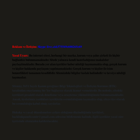
Reklam ve İletişim:
Skype: live:.cid.575569c608265c69
Yasal Uyarı:
Bu internet sitesi, herhangi bir marka, kurum veya şahıs şirketi ile hiçbir
bağlantısı bulunmamaktadır. Sitede yalnızca kendi hazırladığımız makaleler
paylaşılmaktadır. Burada yer alan içerikler haber niteliği taşımamakta olup, gerçek kurum
ve kişiler hakkında paylaşım yapılmamaktadır. Gerçek kurum ve kişiler ile isim
benzerlikleri tamamen tesadüfidir. Sitemizdeki bilgiler taslak halindedir ve tavsiye niteliği
taşımazlar.
Sitemiz, 5651 Sayılı Kanun gereğince Bilgi Teknolojileri ve İletişim Kurumu (BTK)
tarafından onaylanmış bir Yer Sağlayıcı olarak hizmet vermektedir. Bu nedenle, sitedeki
içerikleri proaktif olarak denetleme veya araştırma yükümlülüğümüz bulunmamaktadır.
Ancak, üyelerimiz yazdıkları içeriklerin sorumluluğunu taşımakta olup, siteye üye olarak
bu sorumluluğu kabul etmiş sayılırlar.
Hukuka ve yasal düzenlemelere aykırı olduğunu düşündüğünüz içerikleri,
backlinkpanelicomtr@gmail.com
adresine bildirmeniz halinde, ilgili içerikler yasal süre
içerisinde sitemizden kaldırılacaktır.