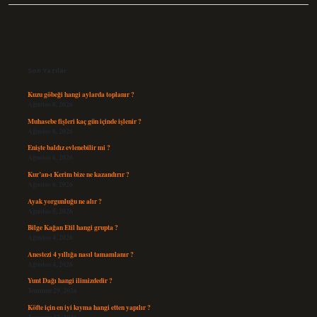
Sidebar
Son Yazılar
Kuzu göbeği hangi aylarda toplanır ?
Ağustos 8, 2026
Muhasebe fişleri kaç gün içinde işlenir ?
Ağustos 8, 2026
Enişte baldız evlenebilir mi ?
Ağustos 6, 2026
Kur’an-ı Kerim bize ne kazandırır ?
Ağustos 6, 2026
Ayak yorgunluğu ne alır ?
Ağustos 5, 2026
Bilge Kağan Etil hangi grupta ?
Ağustos 4, 2026
Anestezi 4 yıllığa nasıl tamamlanır ?
Ağustos 4, 2026
Yunt Dağı hangi ilimizdedir ?
Temmuz 29, 2026
Köfte için en iyi kıyma hangi etten yapılır ?