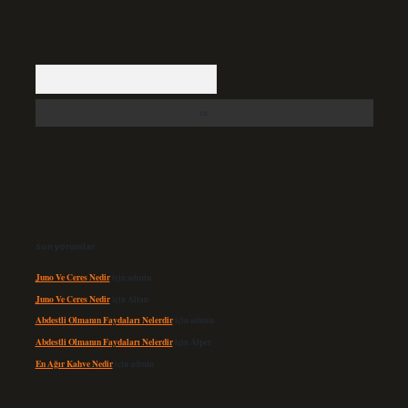
Arama
Son yorumlar
Juno Ve Ceres Nedir
için
admin
Juno Ve Ceres Nedir
için
Altan
Abdestli Olmanın Faydaları Nelerdir
için
admin
Abdestli Olmanın Faydaları Nelerdir
için
Alper
En Ağır Kahve Nedir
için
admin