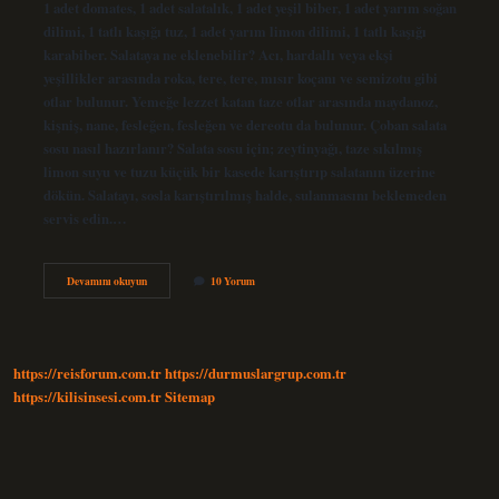
1 adet domates, 1 adet salatalık, 1 adet yeşil biber, 1 adet yarım soğan
dilimi, 1 tatlı kaşığı tuz, 1 adet yarım limon dilimi, 1 tatlı kaşığı
karabiber. Salataya ne eklenebilir? Acı, hardallı veya ekşi
yeşillikler arasında roka, tere, tere, mısır koçanı ve semizotu gibi
otlar bulunur. Yemeğe lezzet katan taze otlar arasında maydanoz,
kişniş, nane, fesleğen, fesleğen ve dereotu da bulunur. Çoban salata
sosu nasıl hazırlanır? Salata sosu için; zeytinyağı, taze sıkılmış
limon suyu ve tuzu küçük bir kasede karıştırıp salatanın üzerine
dökün. Salatayı, sosla karıştırılmış halde, sulanmasını beklemeden
servis edin.…
Çoban
Devamını okuyun
10 Yorum
Salata
Ile
Ne
Iyi
Gider
https://reisforum.com.tr
https://durmuslargrup.com.tr
https://kilisinsesi.com.tr
Sitemap