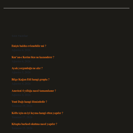
Sidebar
Son Yazılar
Enişte baldız evlenebilir mi ?
Ağustos 6, 2026
Kur’an-ı Kerim bize ne kazandırır ?
Ağustos 6, 2026
Ayak yorgunluğu ne alır ?
Ağustos 5, 2026
Bilge Kağan Etil hangi grupta ?
Ağustos 4, 2026
Anestezi 4 yıllığa nasıl tamamlanır ?
Ağustos 4, 2026
Yunt Dağı hangi ilimizdedir ?
Temmuz 29, 2026
Köfte için en iyi kıyma hangi etten yapılır ?
Temmuz 27, 2026
Kitapta barkod okutma nasıl yapılır ?
Temmuz 25, 2026