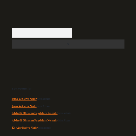
Arama
Son yorumlar
Juno Ve Ceres Nedir
için
admin
Juno Ve Ceres Nedir
için
Altan
Abdestli Olmanın Faydaları Nelerdir
için
admin
Abdestli Olmanın Faydaları Nelerdir
için
Alper
En Ağır Kahve Nedir
için
admin