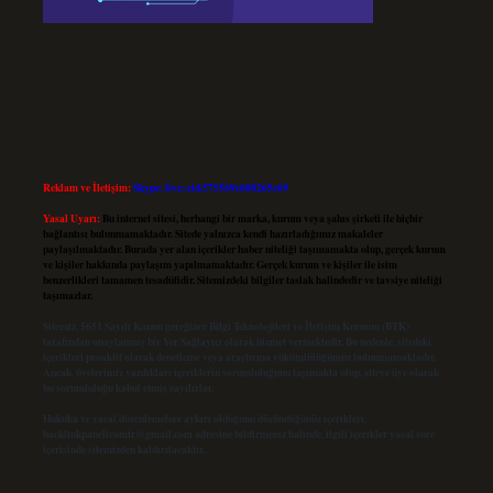
Reklam ve İletişim:
Skype: live:.cid.575569c608265c69
Yasal Uyarı:
Bu internet sitesi, herhangi bir marka, kurum veya şahıs şirketi ile hiçbir
bağlantısı bulunmamaktadır. Sitede yalnızca kendi hazırladığımız makaleler
paylaşılmaktadır. Burada yer alan içerikler haber niteliği taşımamakta olup, gerçek kurum
ve kişiler hakkında paylaşım yapılmamaktadır. Gerçek kurum ve kişiler ile isim
benzerlikleri tamamen tesadüfidir. Sitemizdeki bilgiler taslak halindedir ve tavsiye niteliği
taşımazlar.
Sitemiz, 5651 Sayılı Kanun gereğince Bilgi Teknolojileri ve İletişim Kurumu (BTK)
tarafından onaylanmış bir Yer Sağlayıcı olarak hizmet vermektedir. Bu nedenle, sitedeki
içerikleri proaktif olarak denetleme veya araştırma yükümlülüğümüz bulunmamaktadır.
Ancak, üyelerimiz yazdıkları içeriklerin sorumluluğunu taşımakta olup, siteye üye olarak
bu sorumluluğu kabul etmiş sayılırlar.
Hukuka ve yasal düzenlemelere aykırı olduğunu düşündüğünüz içerikleri,
backlinkpanelicomtr@gmail.com
adresine bildirmeniz halinde, ilgili içerikler yasal süre
içerisinde sitemizden kaldırılacaktır.