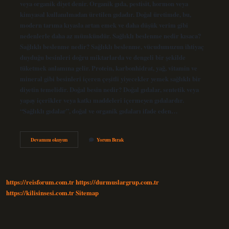
veya organik diyet denir. Organik gıda, pestisit, hormon veya
kimyasal kullanılmadan üretilen gıdadır. Doğal üretimde, bu,
modern tarıma kıyasla artan emek ve daha düşük verim gibi
nedenlerle daha az mümkündür. Sağlıklı beslenme nedir kısaca?
Sağlıklı beslenme nedir? Sağlıklı beslenme, vücudumuzun ihtiyaç
duyduğu besinleri doğru miktarlarda ve dengeli bir şekilde
tüketmek anlamına gelir. Protein, karbonhidrat, yağ, vitamin ve
mineral gibi besinleri içeren çeşitli yiyecekler yemek sağlıklı bir
diyetin temelidir. Doğal besin nedir? Doğal gıdalar, sentetik veya
yapay içerikler veya katkı maddeleri içermeyen gıdalardır.
“Sağlıklı gıdalar”, doğal ve organik gıdaları ifade eden…
Doğal
Devamını okuyun
Yorum Bırak
Ve
Sağlıklı
Beslenme
Nedir
https://reisforum.com.tr
https://durmuslargrup.com.tr
https://kilisinsesi.com.tr
Sitemap