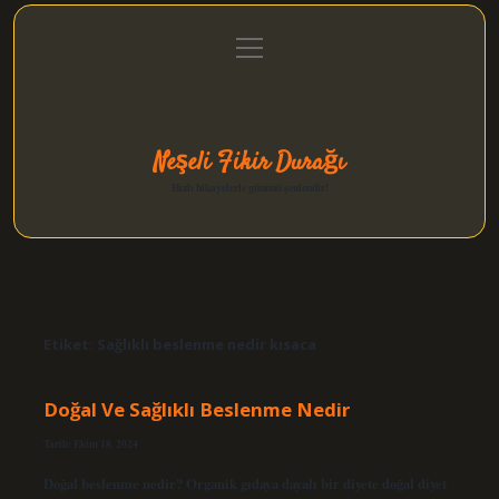
menüyü
Anasayfa
Gizlilik Politikası
Yasal Uyarı
aç
Hakkımızda
Neşeli Fikir Durağı
Hızlı hikayelerle gününü şenlendir!
Etiket:
Sağlıklı beslenme nedir kısaca
Doğal Ve Sağlıklı Beslenme Nedir
Tarih: Ekim 18, 2024
Doğal beslenme nedir? Organik gıdaya dayalı bir diyete doğal diyet