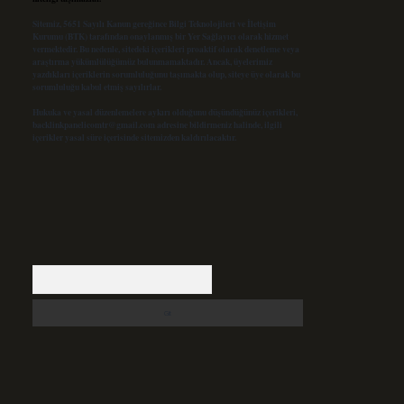
Sitemiz, 5651 Sayılı Kanun gereğince Bilgi Teknolojileri ve İletişim
Kurumu (BTK) tarafından onaylanmış bir Yer Sağlayıcı olarak hizmet
vermektedir. Bu nedenle, sitedeki içerikleri proaktif olarak denetleme veya
araştırma yükümlülüğümüz bulunmamaktadır. Ancak, üyelerimiz
yazdıkları içeriklerin sorumluluğunu taşımakta olup, siteye üye olarak bu
sorumluluğu kabul etmiş sayılırlar.
Hukuka ve yasal düzenlemelere aykırı olduğunu düşündüğünüz içerikleri,
backlinkpanelicomtr@gmail.com
adresine bildirmeniz halinde, ilgili
içerikler yasal süre içerisinde sitemizden kaldırılacaktır.
Arama