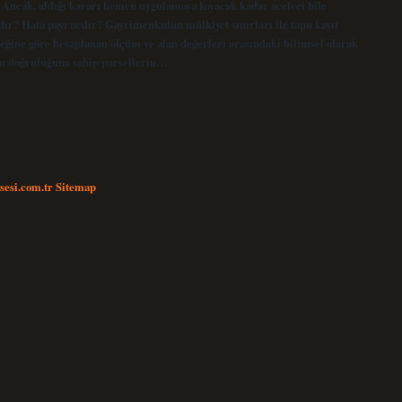
Ancak, aldığı kararı hemen uygulamaya koyacak kadar aceleci bile
r? Hata payı nedir? Gayrimenkulün mülkiyet sınırları ile tapu kayıt
eğine göre hesaplanan ölçüm ve alan değerleri arasındaki bilimsel olarak
num doğruluğuna sahip parsellerin…
nsesi.com.tr
Sitemap