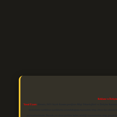
Reklam ve İletişi
Yasal Uyarı:
Sitemiz, 5651 Sayılı Kanun gereğince Bilgi Teknolojileri ve İletişim Kuru
üyelerimiz yazdıkları içeriklerin sorumluluğunu taşımakta olup, siteye üye olarak bu
paylaşılmaktadır. Burada yer alan içerikler haber niteliği taşımamakta olup, gerçek 