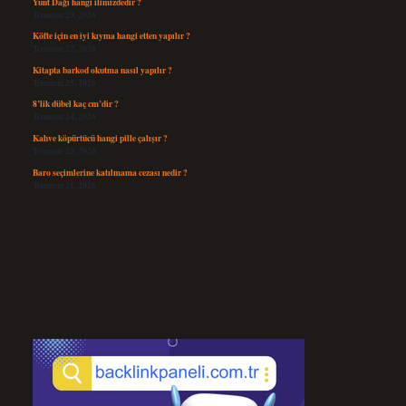
Yunt Dağı hangi ilimizdedir ?
Temmuz 29, 2026
Köfte için en iyi kıyma hangi etten yapılır ?
Temmuz 27, 2026
Kitapta barkod okutma nasıl yapılır ?
Temmuz 25, 2026
8’lik dübel kaç cm’dir ?
Temmuz 24, 2026
Kahve köpürtücü hangi pille çalışır ?
Temmuz 23, 2026
Baro seçimlerine katılmama cezası nedir ?
Temmuz 21, 2026