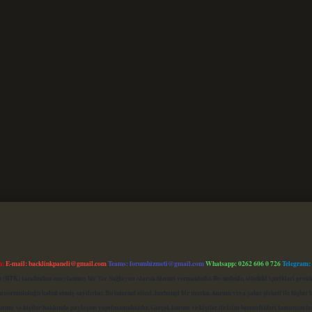
m:
E-mail:
backlinkpaneli@gmail.com
Teams:
forumhizmeti@gmail.com
Whatsapp: 0262 606 0 726
Telegram:
mu (BTK) tarafından onaylanmış bir Yer Sağlayıcı olarak hizmet vermektedir. Bu nedenle, sitedeki içerikleri 
 sorumluluğu kabul etmiş sayılırlar. Bu internet sitesi, herhangi bir marka, kurum veya şahıs şirketi ile hiçbi
kurum ve kişiler hakkında paylaşım yapılmamaktadır. Gerçek kurum ve kişiler ile isim benzerlikleri tamamen te