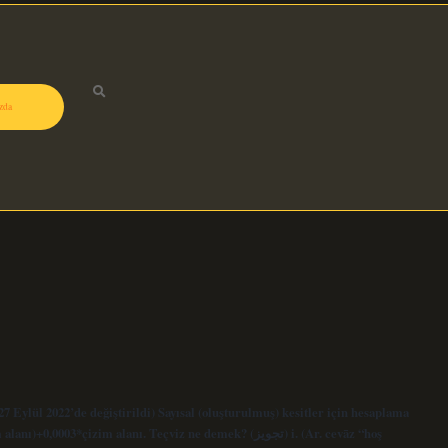
zda
27 Eylül 2022’de değiştirildi) Sayısal (oluşturulmuş) kesitler için hesaplama
*çizim alanı. Teçviz ne demek? (ﺗﺠﻮﻳﺰ) i. (Ar. cevāz “hoş