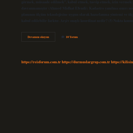
görmek, müsaade edilmek”, kabul etmek, tasvip etmek, izin vermek: 
davranmamıştır (Ahmed Midhat Efendi). Kadastro yanılma sınırı nedi
planının ölçüm teknolojisine uygun olarak hazırlanma yöntemi ve ölç
kabul edilebilir farktır. Arşiv onaylı koordinat nedir? (5) Nokta ko
Tecviz
Devamını okuyun
10 Yorum
Nedir
https://reisforum.com.tr
https://durmuslargrup.com.tr
https://kilisi