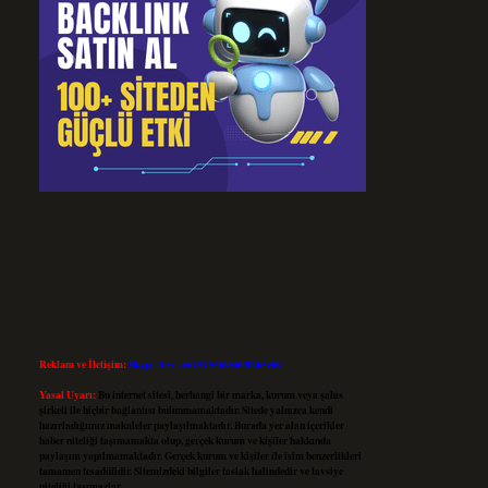
Reklam ve İletişim:
Skype: live:.cid.575569c608265c69
Yasal Uyarı:
Bu internet sitesi, herhangi bir marka, kurum veya şahıs
şirketi ile hiçbir bağlantısı bulunmamaktadır. Sitede yalnızca kendi
hazırladığımız makaleler paylaşılmaktadır. Burada yer alan içerikler
haber niteliği taşımamakta olup, gerçek kurum ve kişiler hakkında
paylaşım yapılmamaktadır. Gerçek kurum ve kişiler ile isim benzerlikleri
tamamen tesadüfidir. Sitemizdeki bilgiler taslak halindedir ve tavsiye
niteliği taşımazlar.