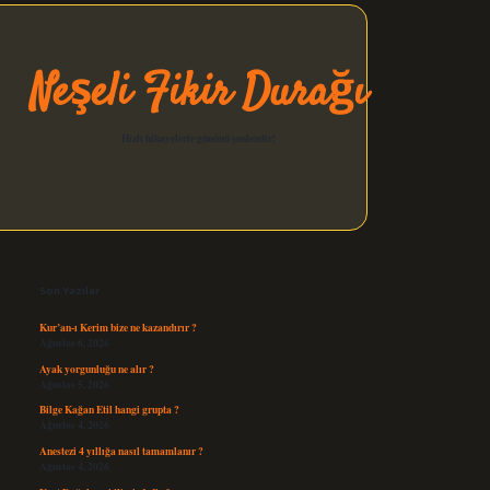
Neşeli Fikir Durağı
Hızlı hikayelerle gününü şenlendir!
Sidebar
elexbet güncel
Son Yazılar
Kur’an-ı Kerim bize ne kazandırır ?
Ağustos 6, 2026
Ayak yorgunluğu ne alır ?
Ağustos 5, 2026
Bilge Kağan Etil hangi grupta ?
Ağustos 4, 2026
Anestezi 4 yıllığa nasıl tamamlanır ?
Ağustos 4, 2026