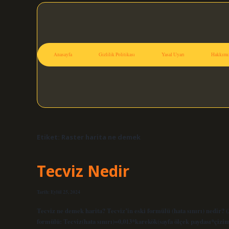
Anasayfa
Gizlilik Politikası
Yasal Uyarı
Hakkımı
Etiket:
Raster harita ne demek
Tecviz Nedir
Tarih: Eylül 25, 2024
Tecviz ne demek harita? Tecviz’in eski formülü (hata sınırı) nedir? (
formülü: Tecviz(hata sınırı)=0,013*karekök(sayfa ölçek paydası*çizim alanı)+0,0003