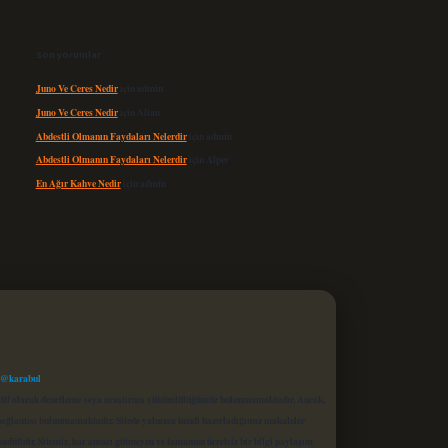
Son yorumlar
Juno Ve Ceres Nedir
için
admin
Juno Ve Ceres Nedir
için
Altan
Abdestli Olmanın Faydaları Nelerdir
için
admin
Abdestli Olmanın Faydaları Nelerdir
için
Alper
En Ağır Kahve Nedir
için
admin
 @karabul
proaktif olarak denetleme veya araştırma yükümlülüğümüz bulunmamaktadır. Ancak,
r bağlantısı bulunmamaktadır. Sitede yalnızca kendi hazırladığımız makaleler
sadüfidir. Sitemiz, kar amacı gütmeyen ve tamamen ücretsiz bir bilgi paylaşım