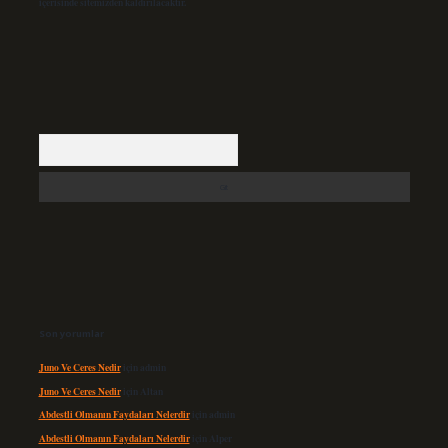
içerisinde sitemizden kaldırılacaktır.
Arama
Son yorumlar
Juno Ve Ceres Nedir
için
admin
Juno Ve Ceres Nedir
için
Altan
Abdestli Olmanın Faydaları Nelerdir
için
admin
Abdestli Olmanın Faydaları Nelerdir
için
Alper