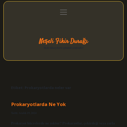
menüyü
Anasayfa
Gizlilik Politikası
Yasal Uyarı
aç
Hakkımızda
Neşeli Fikir Durağı
Hızlı hikayelerle gününü şenlendir!
Etiket:
Prokaryotlarda neler var
Prokaryotlarda Ne Yok
Tarih: Aralık 19, 2024
Prokaryot hücrelerde ne yoktur? Prokaryotlar, çekirdeği veya zarla