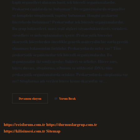
kaplı organelleri olmayan basit, tek hücreli organizmalardır.
Prokaryot canlılarda ne bulunmaz? Bu organizmalarda organeller
ve kompleks sitoplazmik yapılar bulunmaz. Hangisi prokaryot
hücrelerde bulunmaz? Prokaryotlar tek hücreli organizmalardır.
Bu grup bakterileri, mavi-yeşil algleri (siyanobakterileri), virüsleri,
viroidleri ve mikroplazmaları içerir. Prokaryotik hücreler
ökaryotik hücrelerden öncelikle genetik materyalin bir zarla çevrili
olmaması bakımından farklıdır. Prokaryotlarda neler var? Tüm
prokaryotik organizmalar tek hücreli organizmalardır. Bu
organizmalar iki sınıfa ayrılır: bakteri ve arkeler. Hücre zarı,
hücre duvarı, sitoplazma, ribozom ve nükleotid (DNA) tüm
prokaryotik organizmalarda ortaktır. Prokaryotlarda sitoplazma var
mı? Sitoplazma adı verilen hücre kısmı ökaryotlar ve…
Prokaryotlarda
Devamını okuyun
Yorum Bırak
Ne
Yok
https://reisforum.com.tr
https://durmuslargrup.com.tr
https://kilisinsesi.com.tr
Sitemap