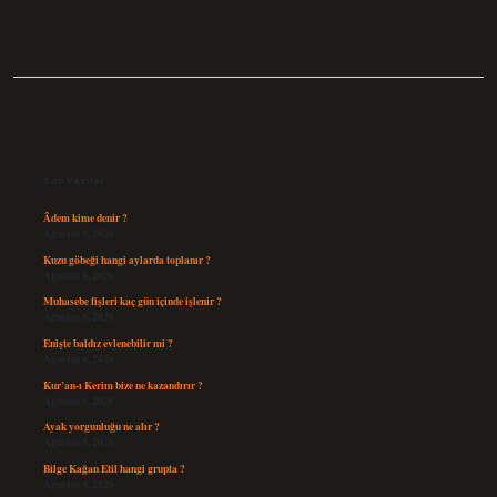
Sidebar
Son Yazılar
Âdem kime denir ?
Ağustos 9, 2026
Kuzu göbeği hangi aylarda toplanır ?
Ağustos 8, 2026
Muhasebe fişleri kaç gün içinde işlenir ?
Ağustos 8, 2026
Enişte baldız evlenebilir mi ?
Ağustos 6, 2026
Kur’an-ı Kerim bize ne kazandırır ?
Ağustos 6, 2026
Ayak yorgunluğu ne alır ?
Ağustos 5, 2026
Bilge Kağan Etil hangi grupta ?
Ağustos 4, 2026