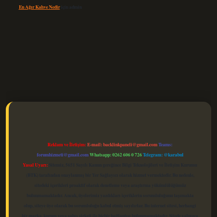
En Ağır Kahve Nedir
için
admin
elexbet güncel
Reklam ve İletişim:
E-mail:
backlinkpaneli@gmail.com
Teams:
forumhizmeti@gmail.com
Whatsapp: 0262 606 0 726
Telegram: @karabul
Yasal Uyarı:
Sitemiz, 5651 Sayılı Kanun gereğince Bilgi Teknolojileri ve İletişim Kurumu
(BTK) tarafından onaylanmış bir Yer Sağlayıcı olarak hizmet vermektedir. Bu nedenle,
sitedeki içerikleri proaktif olarak denetleme veya araştırma yükümlülüğümüz
bulunmamaktadır. Ancak, üyelerimiz yazdıkları içeriklerin sorumluluğunu taşımakta
olup, siteye üye olarak bu sorumluluğu kabul etmiş sayılırlar. Bu internet sitesi, herhangi
bir marka, kurum veya şahıs şirketi ile hiçbir bağlantısı bulunmamaktadır. Sitede yalnızca