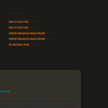
Son yorumlar
Juno Ve Ceres Nedir
için
admin
Juno Ve Ceres Nedir
için
Altan
Abdestli Olmanın Faydaları Nelerdir
için
admin
Abdestli Olmanın Faydaları Nelerdir
için
Alper
En Ağır Kahve Nedir
için
admin
 @karabul
proaktif olarak denetleme veya araştırma yükümlülüğümüz bulunmamaktadır. Ancak,
r bağlantısı bulunmamaktadır. Sitede yalnızca kendi hazırladığımız makaleler
sadüfidir. Sitemiz, kar amacı gütmeyen ve tamamen ücretsiz bir bilgi paylaşım