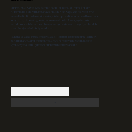
Sitemiz, 5651 Sayılı Kanun gereğince Bilgi Teknolojileri ve İletişim
Kurumu (BTK) tarafından onaylanmış bir Yer Sağlayıcı olarak hizmet
vermektedir. Bu nedenle, sitedeki içerikleri proaktif olarak denetleme veya
araştırma yükümlülüğümüz bulunmamaktadır. Ancak, üyelerimiz
yazdıkları içeriklerin sorumluluğunu taşımakta olup, siteye üye olarak bu
sorumluluğu kabul etmiş sayılırlar.
Hukuka ve yasal düzenlemelere aykırı olduğunu düşündüğünüz içerikleri,
backlinkpanelicomtr@gmail.com
adresine bildirmeniz halinde, ilgili
içerikler yasal süre içerisinde sitemizden kaldırılacaktır.
Arama