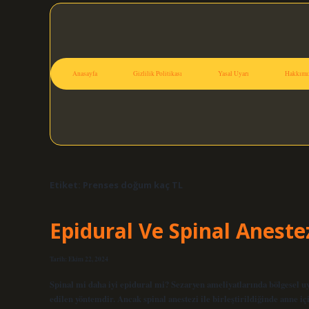
Anasayfa
Gizlilik Politikası
Yasal Uyarı
Hakkımı
Etiket:
Prenses doğum kaç TL
Epidural Ve Spinal Aneste
Tarih: Ekim 22, 2024
Spinal mi daha iyi epidural mi? Sezaryen ameliyatlarında bölgesel uy
edilen yöntemdir. Ancak spinal anestezi ile birleştirildiğinde anne i