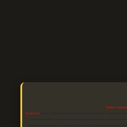
Reklam ve İletişi
Yasal Uyarı:
Sitemiz, 5651 Sayılı Kanun gereğince Bilgi Teknolojileri ve İletişim Kuru
üyelerimiz yazdıkları içeriklerin sorumluluğunu taşımakta olup, siteye üye olarak bu
paylaşılmaktadır. Burada yer alan içerikler haber niteliği taşımamakta olup, gerçek 