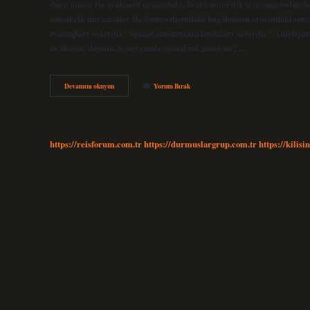
dura mater ile araknoid arasındaki, beyin omurilik sıvısının bulund
anestezik dura mater ile bunun dışındaki bağ dokusu arasındaki sınır
avantajları nelerdir? Spinal anestezinin faydaları nelerdir? Ameliyat
az ihtiyaç duyma. Sezeryanda spinal mi genel mi?…
Epidural
Devamını okuyun
Yorum Bırak
Ve
Spinal
Anestezi
Arasındaki
Fark
https://reisforum.com.tr
https://durmuslargrup.com.tr
https://kilisi
Nedir