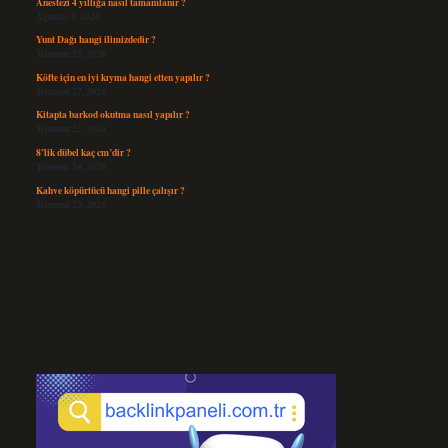
Anestezi 4 yıllığa nasıl tamamlanır ?
Ağustos 4, 2026
Yunt Dağı hangi ilimizdedir ?
Temmuz 29, 2026
Köfte için en iyi kıyma hangi etten yapılır ?
Temmuz 27, 2026
Kitapta barkod okutma nasıl yapılır ?
Temmuz 25, 2026
8’lik dübel kaç cm’dir ?
Temmuz 24, 2026
Kahve köpürtücü hangi pille çalışır ?
Temmuz 23, 2026