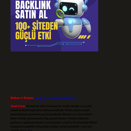
Reklam ve İletişim:
Skype: live:.cid.575569c608265c69
Yasal Uyarı:
Bu internet sitesi, herhangi bir marka, kurum veya şahıs
şirketi ile hiçbir bağlantısı bulunmamaktadır. Sitede yalnızca kendi
hazırladığımız makaleler paylaşılmaktadır. Burada yer alan içerikler
haber niteliği taşımamakta olup, gerçek kurum ve kişiler hakkında
paylaşım yapılmamaktadır. Gerçek kurum ve kişiler ile isim benzerlikleri
tamamen tesadüfidir. Sitemizdeki bilgiler taslak halindedir ve tavsiye
niteliği taşımazlar.