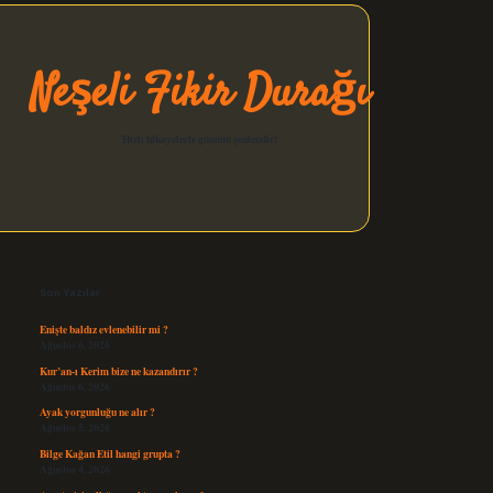
Neşeli Fikir Durağı
Hızlı hikayelerle gününü şenlendir!
Sidebar
elexbet güncel
Son Yazılar
Enişte baldız evlenebilir mi ?
Ağustos 6, 2026
Kur’an-ı Kerim bize ne kazandırır ?
Ağustos 6, 2026
Ayak yorgunluğu ne alır ?
Ağustos 5, 2026
Bilge Kağan Etil hangi grupta ?
Ağustos 4, 2026