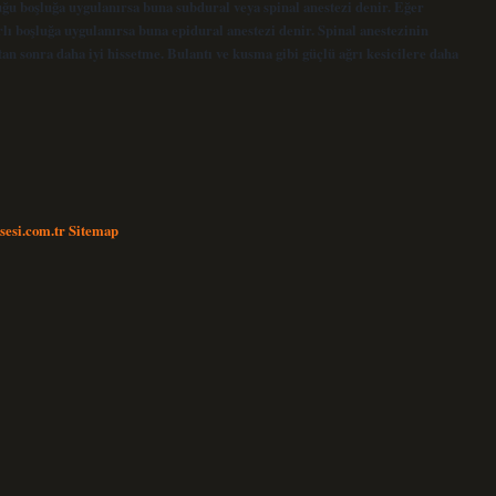
uğu boşluğa uygulanırsa buna subdural veya spinal anestezi denir. Eğer
lı boşluğa uygulanırsa buna epidural anestezi denir. Spinal anestezinin
tan sonra daha iyi hissetme. Bulantı ve kusma gibi güçlü ağrı kesicilere daha
nsesi.com.tr
Sitemap