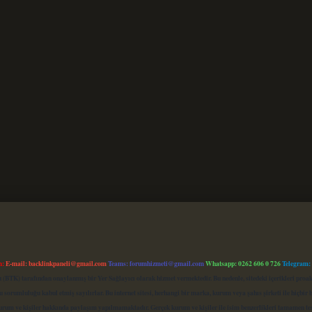
m:
E-mail:
backlinkpaneli@gmail.com
Teams:
forumhizmeti@gmail.com
Whatsapp: 0262 606 0 726
Telegram:
mu (BTK) tarafından onaylanmış bir Yer Sağlayıcı olarak hizmet vermektedir. Bu nedenle, sitedeki içerikleri 
 sorumluluğu kabul etmiş sayılırlar. Bu internet sitesi, herhangi bir marka, kurum veya şahıs şirketi ile hiçbi
kurum ve kişiler hakkında paylaşım yapılmamaktadır. Gerçek kurum ve kişiler ile isim benzerlikleri tamamen te