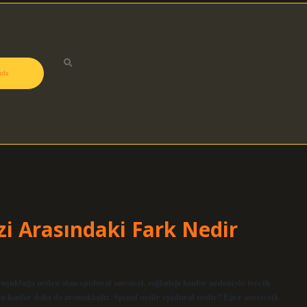
zda
zi Arasındaki Fark Nedir
uşukluğa neden olan epidural anestezi, sağladığı konfor nedeniyle tercih
çin konfor daha da artmaktadır. Spinal nedir epidural nedir? Eğer anestezik