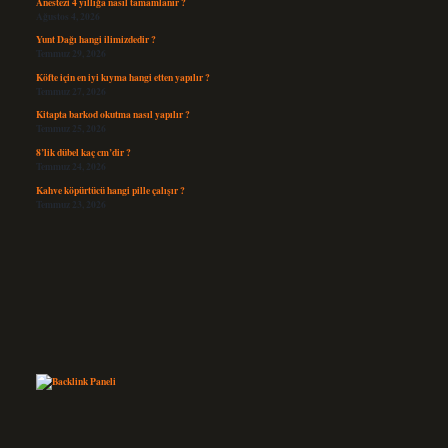
Anestezi 4 yıllığa nasıl tamamlanır ?
Ağustos 4, 2026
Yunt Dağı hangi ilimizdedir ?
Temmuz 29, 2026
Köfte için en iyi kıyma hangi etten yapılır ?
Temmuz 27, 2026
Kitapta barkod okutma nasıl yapılır ?
Temmuz 25, 2026
8’lik dübel kaç cm’dir ?
Temmuz 24, 2026
Kahve köpürtücü hangi pille çalışır ?
Temmuz 23, 2026