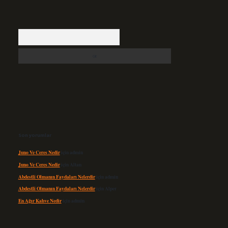
Arama
Son yorumlar
Juno Ve Ceres Nedir
için
admin
Juno Ve Ceres Nedir
için
Altan
Abdestli Olmanın Faydaları Nelerdir
için
admin
Abdestli Olmanın Faydaları Nelerdir
için
Alper
En Ağır Kahve Nedir
için
admin