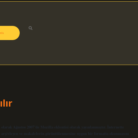
zda
lır
lk olarak Ağustos 2007’de Mozilla eklentisi olarak yayınlanmıştır. İnternette
e arşivleyen ve makalelerin görüntülenmesine uygun bir formatta okunmasını