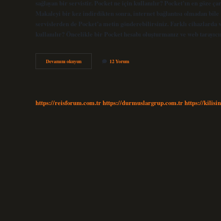
sağlayan bir servistir. Pocket ne için kullanılır? Pocket’ın en göze ç
Makaleyi bir kez indirdikten sonra, internet bağlantısı olmadan bile 
servislerden de Pocket’a metin gönderebilirsiniz. Farklı cihazlarda 
kullanılır? Öncelikle bir Pocket hesabı oluşturmanız ve web tarayıcı
Pocket
Devamını okuyun
12 Yorum
Nedir
Nasıl
Kullanılır
https://reisforum.com.tr
https://durmuslargrup.com.tr
https://kilisi