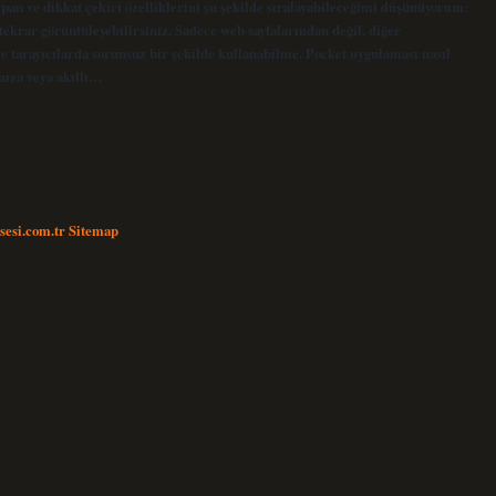
arpan ve dikkat çekici özelliklerini şu şekilde sıralayabileceğimi düşünüyorum:
tekrar görüntüleyebilirsiniz. Sadece web sayfalarından değil, diğer
ve tarayıcılarda sorunsuz bir şekilde kullanabilme. Pocket uygulaması nasıl
nıza veya akıllı…
nsesi.com.tr
Sitemap