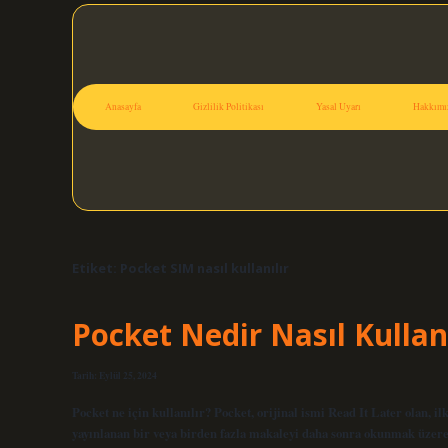
Anasayfa
Gizlilik Politikası
Yasal Uyarı
Hakkımı
Etiket:
Pocket SIM nasıl kullanılır
Pocket Nedir Nasıl Kullanı
Tarih: Eylül 25, 2024
Pocket ne için kullanılır? Pocket, orijinal ismi Read It Later olan, i
yayınlanan bir veya birden fazla makaleyi daha sonra okunmak üzer