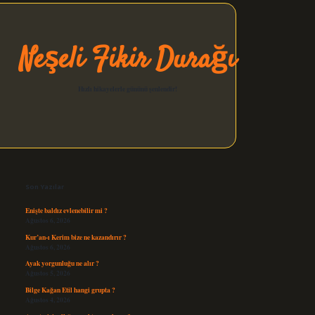
Neşeli Fikir Durağı
Hızlı hikayelerle gününü şenlendir!
Sidebar
elexbet güncel
Son Yazılar
Enişte baldız evlenebilir mi ?
Ağustos 6, 2026
Kur’an-ı Kerim bize ne kazandırır ?
Ağustos 6, 2026
Ayak yorgunluğu ne alır ?
Ağustos 5, 2026
Bilge Kağan Etil hangi grupta ?
Ağustos 4, 2026