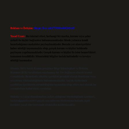
Reklam ve İletişim:
Skype: live:.cid.575569c608265c69
Yasal Uyarı:
Bu internet sitesi, herhangi bir marka, kurum veya şahıs
şirketi ile hiçbir bağlantısı bulunmamaktadır. Sitede yalnızca kendi
hazırladığımız makaleler paylaşılmaktadır. Burada yer alan içerikler
haber niteliği taşımamakta olup, gerçek kurum ve kişiler hakkında
paylaşım yapılmamaktadır. Gerçek kurum ve kişiler ile isim benzerlikleri
tamamen tesadüfidir. Sitemizdeki bilgiler taslak halindedir ve tavsiye
niteliği taşımazlar.
Sitemiz, 5651 Sayılı Kanun gereğince Bilgi Teknolojileri ve İletişim
Kurumu (BTK) tarafından onaylanmış bir Yer Sağlayıcı olarak hizmet
vermektedir. Bu nedenle, sitedeki içerikleri proaktif olarak denetleme veya
araştırma yükümlülüğümüz bulunmamaktadır. Ancak, üyelerimiz
yazdıkları içeriklerin sorumluluğunu taşımakta olup, siteye üye olarak bu
sorumluluğu kabul etmiş sayılırlar.
Hukuka ve yasal düzenlemelere aykırı olduğunu düşündüğünüz içerikleri,
backlinkpanelicomtr@gmail.com
adresine bildirmeniz halinde, ilgili
içerikler yasal süre içerisinde sitemizden kaldırılacaktır.