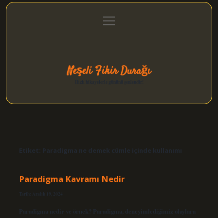
menüyü
Anasayfa
Gizlilik Politikası
Yasal Uyarı
aç
Hakkımızda
Neşeli Fikir Durağı
Hızlı hikayelerle gününü şenlendir!
Etiket:
Paradigma ne demek cümle içinde kullanımı
Paradigma Kavramı Nedir
Tarih: Aralık 19, 2024
Paradigma nedir ve örnek? Paradigma, deneyimlediğimiz olaylara