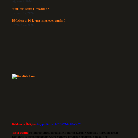
Ağustos 4, 2026
Yunt Dağı hangi ilimizdedir ?
Temmuz 29, 2026
Köfte için en iyi kıyma hangi etten yapılır ?
Temmuz 27, 2026
Reklam ve İletişim:
Skype: live:.cid.575569c608265c69
Yasal Uyarı:
Bu internet sitesi, herhangi bir marka, kurum veya şahıs şirketi ile hiçbir
bağlantısı bulunmamaktadır. Sitede yalnızca kendi hazırladığımız makaleler