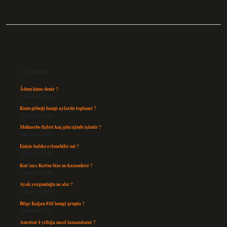
Sidebar
Son Yazılar
Âdem kime denir ?
Ağustos 9, 2026
Kuzu göbeği hangi aylarda toplanır ?
Ağustos 8, 2026
Muhasebe fişleri kaç gün içinde işlenir ?
Ağustos 8, 2026
Enişte baldız evlenebilir mi ?
Ağustos 6, 2026
Kur’an-ı Kerim bize ne kazandırır ?
Ağustos 6, 2026
Ayak yorgunluğu ne alır ?
Ağustos 5, 2026
Bilge Kağan Etil hangi grupta ?
Ağustos 4, 2026
Anestezi 4 yıllığa nasıl tamamlanır ?