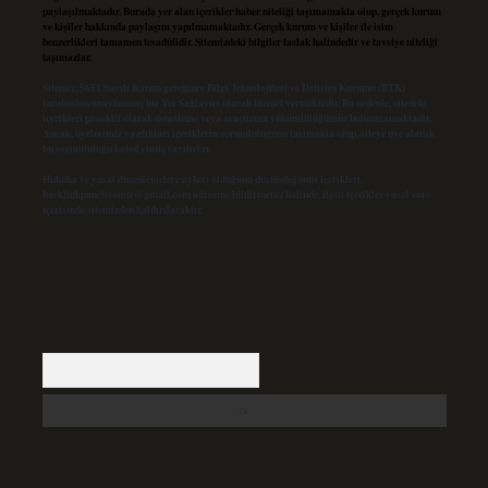
paylaşılmaktadır. Burada yer alan içerikler haber niteliği taşımamakta olup, gerçek kurum
ve kişiler hakkında paylaşım yapılmamaktadır. Gerçek kurum ve kişiler ile isim
benzerlikleri tamamen tesadüfidir. Sitemizdeki bilgiler taslak halindedir ve tavsiye niteliği
taşımazlar.
Sitemiz, 5651 Sayılı Kanun gereğince Bilgi Teknolojileri ve İletişim Kurumu (BTK)
tarafından onaylanmış bir Yer Sağlayıcı olarak hizmet vermektedir. Bu nedenle, sitedeki
içerikleri proaktif olarak denetleme veya araştırma yükümlülüğümüz bulunmamaktadır.
Ancak, üyelerimiz yazdıkları içeriklerin sorumluluğunu taşımakta olup, siteye üye olarak
bu sorumluluğu kabul etmiş sayılırlar.
Hukuka ve yasal düzenlemelere aykırı olduğunu düşündüğünüz içerikleri,
backlinkpanelicomtr@gmail.com
adresine bildirmeniz halinde, ilgili içerikler yasal süre
içerisinde sitemizden kaldırılacaktır.
Arama