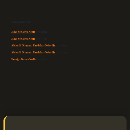
Son yorumlar
Juno Ve Ceres Nedir
için
admin
Juno Ve Ceres Nedir
için
Altan
Abdestli Olmanın Faydaları Nelerdir
için
admin
Abdestli Olmanın Faydaları Nelerdir
için
Alper
En Ağır Kahve Nedir
için
admin
elexbet güncel