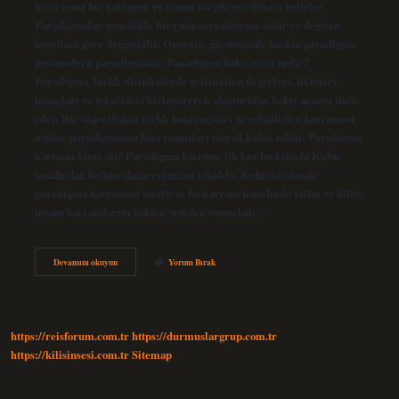
karşı nasıl bir yaklaşım ve tutum sergileyeceğimizi belirler.
Paradigmalar genellikle bir çağa veya döneme aittir ve değişen
koşullara göre değişebilir. Örneğin, günümüzde baskın paradigma
postmodern paradigmadır. Paradigma bakış açısı nedir?
Paradigma, farklı disiplinlerde geliştirilen değerleri, fikirleri,
inançları ve teknikleri birleştirerek oluşturulan bakış açısını ifade
eder. Bir olaya ilişkin farklı bakış açıları ve geliştirilen kavramsal
algılar paradigmanın kısa tanımları olarak kabul edilir. Paradigma
kavramı kime ait? Paradigma kavramı ilk kez bu kitapla Kuhn
tarafından kelime dağarcığımıza sokuldu. Kuhn kitabında
paradigma kavramını tanıttı ve bu kavram temelinde bilim ve bilim
insanı kavramlarını kökten yeniden tanımladı…
Paradigma
Devamını okuyun
Yorum Bırak
Kavramı
Nedir
https://reisforum.com.tr
https://durmuslargrup.com.tr
https://kilisinsesi.com.tr
Sitemap