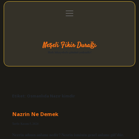
menüyü
Anasayfa
Gizlilik Politikası
Yasal Uyarı
aç
Hakkımızda
Neşeli Fikir Durağı
Hızlı hikayelerle gününü şenlendir!
Etiket:
Osmanlıda Nazır kimdir
Nazrin Ne Demek
Tarih: Kasım 5, 2024
Nezrin adının anlamı nedir? Nesrin isminin genel anlamı gül’dür.