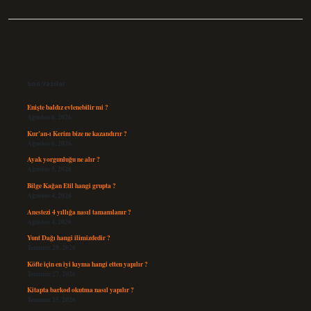
Sidebar
Son Yazılar
Enişte baldız evlenebilir mi ?
Ağustos 6, 2026
Kur’an-ı Kerim bize ne kazandırır ?
Ağustos 6, 2026
Ayak yorgunluğu ne alır ?
Ağustos 5, 2026
Bilge Kağan Etil hangi grupta ?
Ağustos 4, 2026
Anestezi 4 yıllığa nasıl tamamlanır ?
Ağustos 4, 2026
Yunt Dağı hangi ilimizdedir ?
Temmuz 29, 2026
Köfte için en iyi kıyma hangi etten yapılır ?
Temmuz 27, 2026
Kitapta barkod okutma nasıl yapılır ?
Temmuz 25, 2026