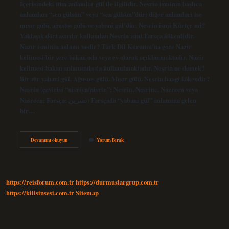
İçerisindeki tüm anlamlar gül ile ilgilidir. Nesrin isminin başlıca
anlamları “sen gülsün” veya “sen gülsün”dür; diğer anlamları ise
mısır gülü, ağustos gülü ve yabani gül’dür. Nesrin ismi Kürtçe mi?
Yaklaşık dört asırdır kullanılan Nesrin ismi Farsça kökenlidir.
Nazır isminin anlamı nedir? Türk Dil Kurumu’na göre Nazir
kelimesi bir yere bakan oda veya ev olarak açıklanmaktadır. Nazir
kelimesi bakan anlamında da kullanılmaktadır. Neşrin ne demek?
Bir tür yabani gül. Ağustos gülü. Mısır gülü. Nesrin hangi kökendir?
Nasrin (çevirisi “nisriyn/nisrīn”; Nesrin, Nesrine, Nazreen veya
Nasreen; Farsça: نسرين) Farsçada “yabani gül” anlamına gelen
bir…
Nazrin
Devamını okuyun
Yorum Bırak
Ne
Demek
https://reisforum.com.tr
https://durmuslargrup.com.tr
https://kilisinsesi.com.tr
Sitemap