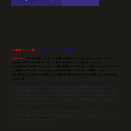
Reklam ve İletişim:
Skype: live:.cid.575569c608265c69
Yasal Uyarı:
Bu internet sitesi, herhangi bir marka, kurum veya şahıs şirketi ile hiçbir
bağlantısı bulunmamaktadır. Sitede yalnızca kendi hazırladığımız makaleler
paylaşılmaktadır. Burada yer alan içerikler haber niteliği taşımamakta olup, gerçek kurum
ve kişiler hakkında paylaşım yapılmamaktadır. Gerçek kurum ve kişiler ile isim
benzerlikleri tamamen tesadüfidir. Sitemizdeki bilgiler taslak halindedir ve tavsiye niteliği
taşımazlar.
Sitemiz, 5651 Sayılı Kanun gereğince Bilgi Teknolojileri ve İletişim Kurumu (BTK)
tarafından onaylanmış bir Yer Sağlayıcı olarak hizmet vermektedir. Bu nedenle, sitedeki
içerikleri proaktif olarak denetleme veya araştırma yükümlülüğümüz bulunmamaktadır.
Ancak, üyelerimiz yazdıkları içeriklerin sorumluluğunu taşımakta olup, siteye üye olarak
bu sorumluluğu kabul etmiş sayılırlar.
Hukuka ve yasal düzenlemelere aykırı olduğunu düşündüğünüz içerikleri,
backlinkpanelicomtr@gmail.com
adresine bildirmeniz halinde, ilgili içerikler yasal süre
içerisinde sitemizden kaldırılacaktır.