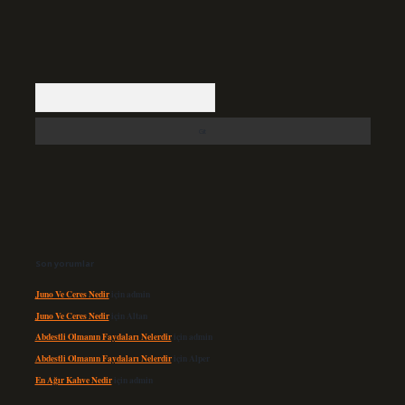
Arama
Son yorumlar
Juno Ve Ceres Nedir
için
admin
Juno Ve Ceres Nedir
için
Altan
Abdestli Olmanın Faydaları Nelerdir
için
admin
Abdestli Olmanın Faydaları Nelerdir
için
Alper
En Ağır Kahve Nedir
için
admin