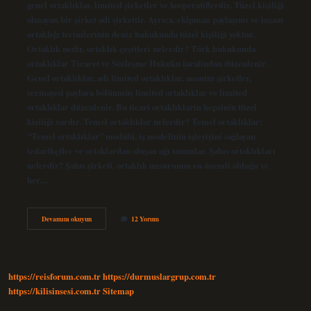
genel ortaklıklar, limited şirketler ve kooperatiflerdir. Tüzel kişiliği
olmayan bir şirket adi şirkettir. Ayrıca, ekipman paylaşımı ve inşaat
ortaklığı terimlerinin deniz hukukunda tüzel kişiliği yoktur.
Ortaklık nedir, ortaklık çeşitleri nelerdir? Türk hukukunda
ortaklıklar Ticaret ve Sözleşme Hukuku tarafından düzenlenir.
Genel ortaklıklar, adi limited ortaklıklar, anonim şirketler,
sermayesi paylara bölünmüş limited ortaklıklar ve limited
ortaklıklar düzenlenir. Bu ticari ortaklıkların hepsinin tüzel
kişiliği vardır. Temel ortaklıklar nelerdir? Temel ortaklıklar:
“Temel ortaklıklar” modülü, iş modelinin işleyişini sağlayan
tedarikçiler ve ortaklardan oluşan ağı tanımlar. Şahıs ortaklıkları
nelerdir? Şahıs şirketi, ortaklık unsurunun en önemli olduğu ve
her…
Ortaklık
Devamını okuyun
12 Yorum
Türleri
Nelerdir
https://reisforum.com.tr
https://durmuslargrup.com.tr
https://kilisinsesi.com.tr
Sitemap