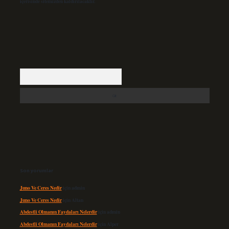
içerisinde sitemizden kaldırılacaktır.
Arama
Son yorumlar
Juno Ve Ceres Nedir
için
admin
Juno Ve Ceres Nedir
için
Altan
Abdestli Olmanın Faydaları Nelerdir
için
admin
Abdestli Olmanın Faydaları Nelerdir
için
Alper