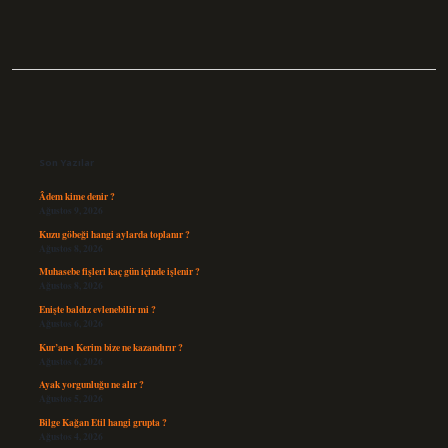
Sidebar
Son Yazılar
Âdem kime denir ?
Ağustos 9, 2026
Kuzu göbeği hangi aylarda toplanır ?
Ağustos 8, 2026
Muhasebe fişleri kaç gün içinde işlenir ?
Ağustos 8, 2026
Enişte baldız evlenebilir mi ?
Ağustos 6, 2026
Kur’an-ı Kerim bize ne kazandırır ?
Ağustos 6, 2026
Ayak yorgunluğu ne alır ?
Ağustos 5, 2026
Bilge Kağan Etil hangi grupta ?
Ağustos 4, 2026