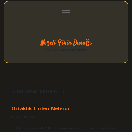
menüyü
Anasayfa
Gizlilik Politikası
Yasal Uyarı
aç
Hakkımızda
Neşeli Fikir Durağı
Hızlı hikayelerle gününü şenlendir!
Etiket:
Ortaklık kaça ayrılır
Ortaklık Türleri Nelerdir
Tarih: Eylül 22, 2024
Ortaklık kaça ayrılır? Bunlar anonim şirketler, limited şirketler,