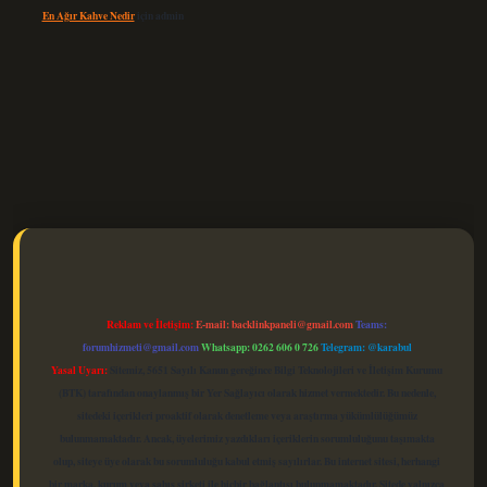
En Ağır Kahve Nedir
için
admin
elexbet güncel
Reklam ve İletişim:
E-mail:
backlinkpaneli@gmail.com
Teams:
forumhizmeti@gmail.com
Whatsapp: 0262 606 0 726
Telegram: @karabul
Yasal Uyarı:
Sitemiz, 5651 Sayılı Kanun gereğince Bilgi Teknolojileri ve İletişim Kurumu
(BTK) tarafından onaylanmış bir Yer Sağlayıcı olarak hizmet vermektedir. Bu nedenle,
sitedeki içerikleri proaktif olarak denetleme veya araştırma yükümlülüğümüz
bulunmamaktadır. Ancak, üyelerimiz yazdıkları içeriklerin sorumluluğunu taşımakta
olup, siteye üye olarak bu sorumluluğu kabul etmiş sayılırlar. Bu internet sitesi, herhangi
bir marka, kurum veya şahıs şirketi ile hiçbir bağlantısı bulunmamaktadır. Sitede yalnızca