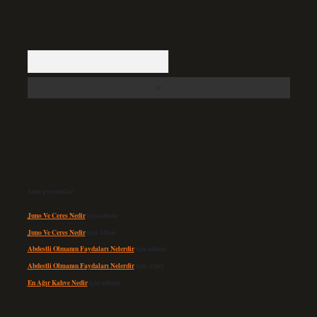
Arama
Son yorumlar
Juno Ve Ceres Nedir
için
admin
Juno Ve Ceres Nedir
için
Altan
Abdestli Olmanın Faydaları Nelerdir
için
admin
Abdestli Olmanın Faydaları Nelerdir
için
Alper
En Ağır Kahve Nedir
için
admin