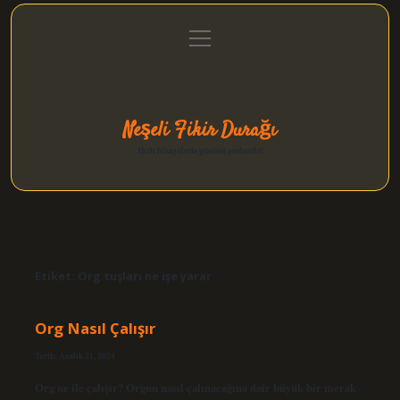
menüyü
Anasayfa
Gizlilik Politikası
Yasal Uyarı
aç
Hakkımızda
Neşeli Fikir Durağı
Hızlı hikayelerle gününü şenlendir!
Etiket:
Org tuşları ne işe yarar
Org Nasıl Çalışır
Tarih: Aralık 21, 2024
Org ne ile çalışır? Orgun nasıl çalınacağına dair büyük bir merak