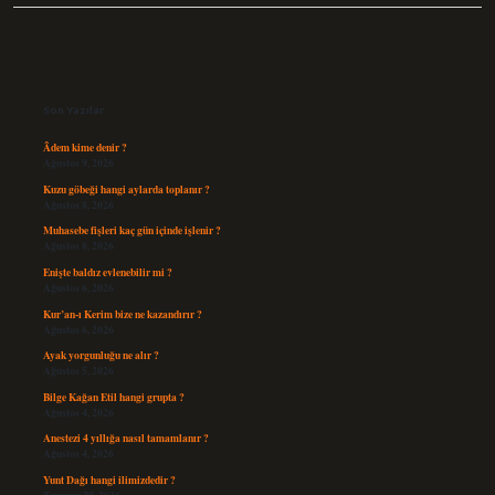
Sidebar
Son Yazılar
Âdem kime denir ?
Ağustos 9, 2026
Kuzu göbeği hangi aylarda toplanır ?
Ağustos 8, 2026
Muhasebe fişleri kaç gün içinde işlenir ?
Ağustos 8, 2026
Enişte baldız evlenebilir mi ?
Ağustos 6, 2026
Kur’an-ı Kerim bize ne kazandırır ?
Ağustos 6, 2026
Ayak yorgunluğu ne alır ?
Ağustos 5, 2026
Bilge Kağan Etil hangi grupta ?
Ağustos 4, 2026
Anestezi 4 yıllığa nasıl tamamlanır ?
Ağustos 4, 2026
Yunt Dağı hangi ilimizdedir ?