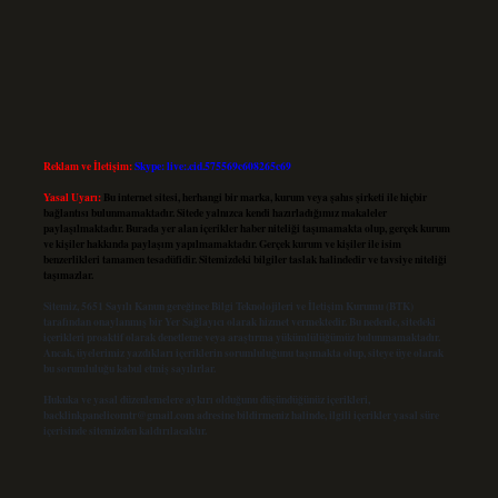
Reklam ve İletişim:
Skype: live:.cid.575569c608265c69
Yasal Uyarı:
Bu internet sitesi, herhangi bir marka, kurum veya şahıs şirketi ile hiçbir
bağlantısı bulunmamaktadır. Sitede yalnızca kendi hazırladığımız makaleler
paylaşılmaktadır. Burada yer alan içerikler haber niteliği taşımamakta olup, gerçek kurum
ve kişiler hakkında paylaşım yapılmamaktadır. Gerçek kurum ve kişiler ile isim
benzerlikleri tamamen tesadüfidir. Sitemizdeki bilgiler taslak halindedir ve tavsiye niteliği
taşımazlar.
Sitemiz, 5651 Sayılı Kanun gereğince Bilgi Teknolojileri ve İletişim Kurumu (BTK)
tarafından onaylanmış bir Yer Sağlayıcı olarak hizmet vermektedir. Bu nedenle, sitedeki
içerikleri proaktif olarak denetleme veya araştırma yükümlülüğümüz bulunmamaktadır.
Ancak, üyelerimiz yazdıkları içeriklerin sorumluluğunu taşımakta olup, siteye üye olarak
bu sorumluluğu kabul etmiş sayılırlar.
Hukuka ve yasal düzenlemelere aykırı olduğunu düşündüğünüz içerikleri,
backlinkpanelicomtr@gmail.com
adresine bildirmeniz halinde, ilgili içerikler yasal süre
içerisinde sitemizden kaldırılacaktır.