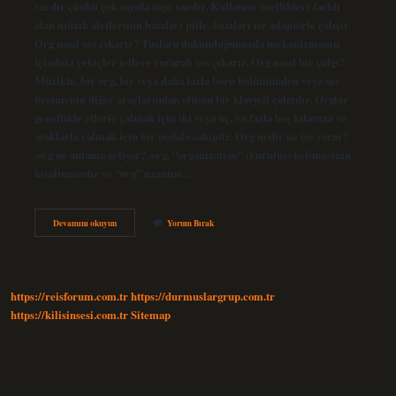
vardır çünkü çok sayıda tuşu vardır. Kullanım özellikleri farklı
olan müzik aletlerinin bazıları pille, bazıları ise adaptörle çalışır.
Org nasıl ses çıkarır? Tuşlara dokunduğunuzda mekanizmanın
içindeki çekiçler tellere vurarak ses çıkarır. Org nasıl bir çalgı?
Müzikte, bir org, bir veya daha fazla boru bölümünden veya ses
üretmenin diğer araçlarından oluşan bir klavyeli çalgıdır. Orglar
genellikle ellerle çalmak için iki veya üç, en fazla beş kılavuza ve
ayaklarla çalmak için bir pedala sahiptir. Org nedir ne işe yarar?
.org ne anlama geliyor? .org, “organization” (kuruluş) kelimesinin
kısaltmasıdır ve “org” uzantısı…
Org
Devamını okuyun
Yorum Bırak
Nasıl
Çalışır
https://reisforum.com.tr
https://durmuslargrup.com.tr
https://kilisinsesi.com.tr
Sitemap