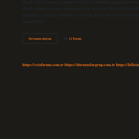
Ölçek nedir araştırma yöntemleri? Ölçek, bilimsel araştırmaya konu ol
alarak oluşturulan veri toplama (gözlem) aracıdır. Ölçek türleri nele
(gruplama, nominal, nominal), sıra ölçeği, aralık ölçeği ve oran ölçe
basit şekilde…
Ölçek
Devamını okuyun
12 Yorum
Tekniği
Nedir
https://reisforum.com.tr
https://durmuslargrup.com.tr
https://kilisi