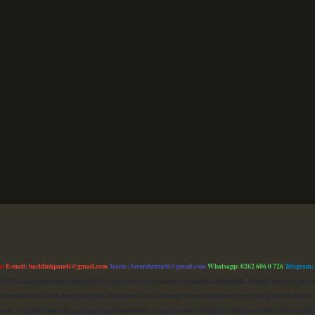
m:
E-mail:
backlinkpaneli@gmail.com
Teams:
forumhizmeti@gmail.com
Whatsapp: 0262 606 0 726
Telegram:
mu (BTK) tarafından onaylanmış bir Yer Sağlayıcı olarak hizmet vermektedir. Bu nedenle, sitedeki içerikleri 
 sorumluluğu kabul etmiş sayılırlar. Bu internet sitesi, herhangi bir marka, kurum veya şahıs şirketi ile hiçbi
kurum ve kişiler hakkında paylaşım yapılmamaktadır. Gerçek kurum ve kişiler ile isim benzerlikleri tamamen te