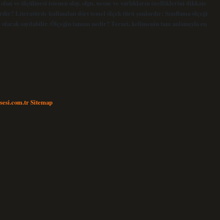
an ve ölçülmesi istenen olay, olgu, nesne ve varlıkların özelliklerini dikkate
rdir? Literatürde kullanılan dört temel ölçek türü şunlardır: Sınıflama ölçeği
ği olarak sayılabilir. Ölçeğin tanımı nedir? Terazi, kelimenin tam anlamıyla en
nsesi.com.tr
Sitemap