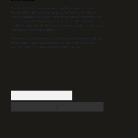
Sitemiz, 5651 Sayılı Kanun gereğince Bilgi Teknolojileri ve İletişim
Kurumu (BTK) tarafından onaylanmış bir Yer Sağlayıcı olarak hizmet
vermektedir. Bu nedenle, sitedeki içerikleri proaktif olarak denetleme veya
araştırma yükümlülüğümüz bulunmamaktadır. Ancak, üyelerimiz
yazdıkları içeriklerin sorumluluğunu taşımakta olup, siteye üye olarak bu
sorumluluğu kabul etmiş sayılırlar.
Hukuka ve yasal düzenlemelere aykırı olduğunu düşündüğünüz içerikleri,
backlinkpanelicomtr@gmail.com
adresine bildirmeniz halinde, ilgili
içerikler yasal süre içerisinde sitemizden kaldırılacaktır.
Arama