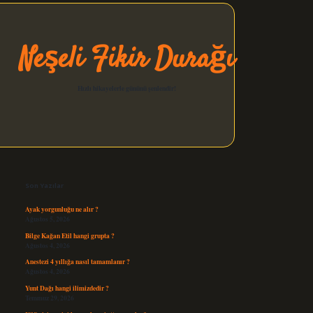
Neşeli Fikir Durağı
Hızlı hikayelerle gününü şenlendir!
Sidebar
elexbet güncel
Son Yazılar
Ayak yorgunluğu ne alır ?
Ağustos 5, 2026
Bilge Kağan Etil hangi grupta ?
Ağustos 4, 2026
Anestezi 4 yıllığa nasıl tamamlanır ?
Ağustos 4, 2026
Yunt Dağı hangi ilimizdedir ?
Temmuz 29, 2026