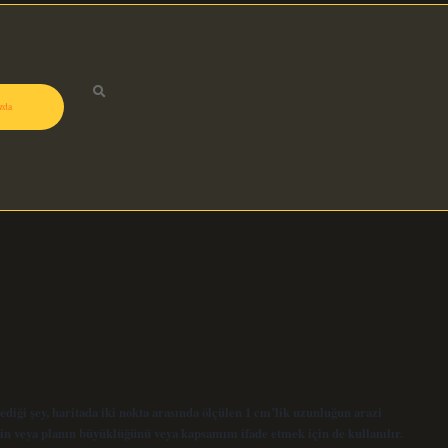
zda
diği şey, haritada iki nokta arasında ölçülen 1 cm’lik uzunluğun arazi
in veya planın büyüklüğünü veya kapsamını ifade etmek için de kullanılır.