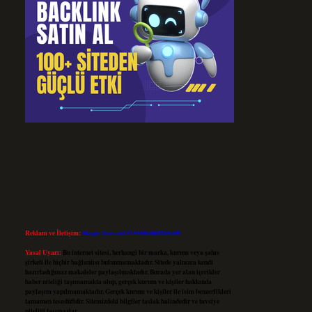
Reklam ve İletişim:
Skype: live:.cid.575569c608265c69
Yasal Uyarı:
Bu internet sitesi, herhangi bir marka, kurum veya şahıs
şirketi ile hiçbir bağlantısı bulunmamaktadır. Sitede yalnızca kendi
hazırladığımız makaleler paylaşılmaktadır. Burada yer alan içerikler
haber niteliği taşımamakta olup, gerçek kurum ve kişiler hakkında
paylaşım yapılmamaktadır. Gerçek kurum ve kişiler ile isim benzerlikleri
tamamen tesadüfidir. Sitemizdeki bilgiler taslak halindedir ve tavsiye
niteliği taşımazlar.