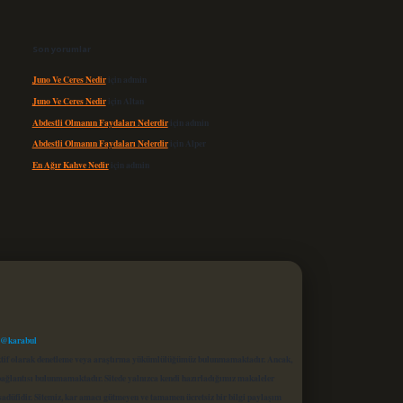
Son yorumlar
Juno Ve Ceres Nedir
için
admin
Juno Ve Ceres Nedir
için
Altan
Abdestli Olmanın Faydaları Nelerdir
için
admin
Abdestli Olmanın Faydaları Nelerdir
için
Alper
En Ağır Kahve Nedir
için
admin
 @karabul
proaktif olarak denetleme veya araştırma yükümlülüğümüz bulunmamaktadır. Ancak,
r bağlantısı bulunmamaktadır. Sitede yalnızca kendi hazırladığımız makaleler
sadüfidir. Sitemiz, kar amacı gütmeyen ve tamamen ücretsiz bir bilgi paylaşım