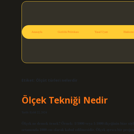
Anasayfa
Gizlilik Politikası
Yasal Uyarı
Hakkımı
Etiket:
Ölçüt türleri nelerdir
Ölçek Tekniği Nedir
Tarih: Eylül 22, 2024
Ölçek ne demek örnek? Örnek: 1/1000 veya 1:1000 ölçeğinin bize söyle
ortamında 1000 cm olarak kabul edilmesidir. Ölçek ayrıca bir projen