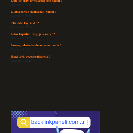
Köfte için en iyi kıyma hangi etten yapılır ?
Temmuz 27, 2026
Kitapta barkod okutma nasıl yapılır ?
Temmuz 25, 2026
8’lik dübel kaç cm’dir ?
Temmuz 24, 2026
Kahve köpürtücü hangi pille çalışır ?
Temmuz 23, 2026
Baro seçimlerine katılmama cezası nedir ?
Temmuz 21, 2026
Hangi sütün yoğurdu güzel olur ?
Temmuz 17, 2026